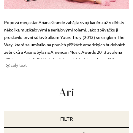
Popová megastar Ariana Grande zahájila svoji kariéru už v dětství
několika muzikálovými a seriálovými rolemi. Jako zpěvačku ji
proslavilo první sólové album Yours Truly (2013) se singlem The
Way, které se umístilo na prvních příčkách amerických hudebních
žebříčků a Ariana byla na American Music Awards 2013 zvolena
„Objevem roku". Od té doby Ariana sbírá zástupy fanoušků
celý text
a prestižní ocenění jedním hitem za druhým. Kromě hudební
a herecké kariéry patří Ariana k nejvlivnějším celebritám na
sociálních sítích a pyšní už několika voňavými tituly. Svůj
Ari
parfémový debut - Ari by Ariana Grande sestavila v roce 2015
sama umělkyně a každý z jeho elementů autenticky vystihuje
Arianinu jedinečnou povahu, hravost, svůdný styl a energické
vystupování.
FILTR