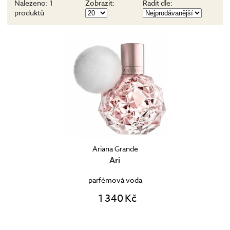
Nalezeno:
1
Zobrazit:
Řadit dle:
produktů
Ariana Grande
Ari
parfémová voda
1 340 Kč