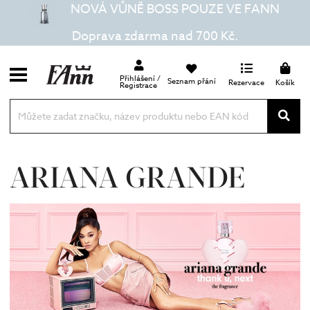
NOVÁ VŮNĚ BOSS POUZE VE FANN
Doprava zdarma nad 700 Kč.
Přihlášení /
Seznam přání
Rezervace
Košík
Registrace
ARIANA GRANDE