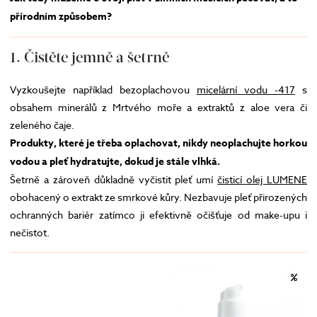
přírodním způsobem?
1. Čistěte jemně a šetrně
Vyzkoušejte například bezoplachovou
micelární vodu -417
s
obsahem minerálů z Mrtvého moře a extraktů z aloe vera či
zeleného čaje.
Produkty, které je třeba oplachovat, nikdy neoplachujte horkou
vodou a pleť hydratujte, dokud je stále vlhká.
Šetrně a zároveň důkladně vyčistit pleť umí
čisticí olej LUMENE
obohacený o extrakt ze smrkové kůry. Nezbavuje pleť přirozených
ochranných bariér zatímco ji efektivně očišťuje od make-upu i
nečistot.