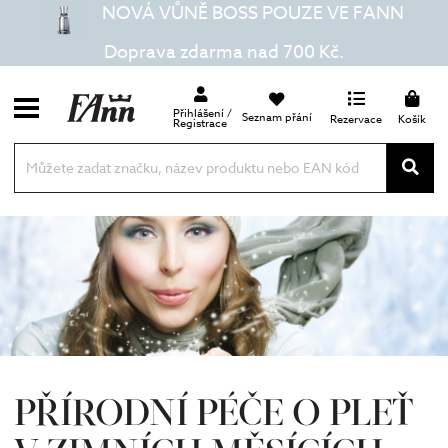
NOVÁ VŮNĚ BOSS POUZE VE FANN
Doprava zdarma nad 700 Kč.
Přihlášení /
Seznam přání
Rezervace
Košík
Registrace
PŘÍRODNÍ PÉČE O PLEŤ