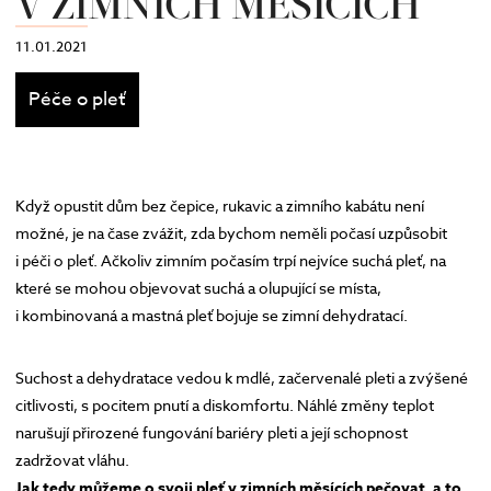
V ZIMNÍCH MĚSÍCÍCH
11.01.2021
Péče o pleť
Když opustit dům bez čepice, rukavic a zimního kabátu není
možné, je na čase zvážit, zda bychom neměli počasí uzpůsobit
i péči o pleť. Ačkoliv zimním počasím trpí nejvíce suchá pleť, na
které se mohou objevovat suchá a olupující se místa,
i kombinovaná a mastná pleť bojuje se zimní dehydratací.
Suchost a dehydratace vedou k mdlé, začervenalé pleti a zvýšené
citlivosti, s pocitem pnutí a diskomfortu. Náhlé změny teplot
narušují přirozené fungování bariéry pleti a její schopnost
zadržovat vláhu.
Jak tedy můžeme o svoji pleť v zimních měsících pečovat, a to