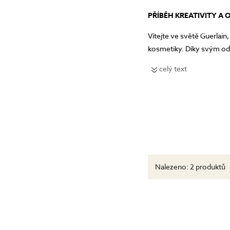
PŘÍBĚH KREATIVITY A
Vítejte ve světě Guerlai
kosmetiky. Díky svým od
svůj podpis v kultuře krás
celý text
Nalezeno:
2 produktů