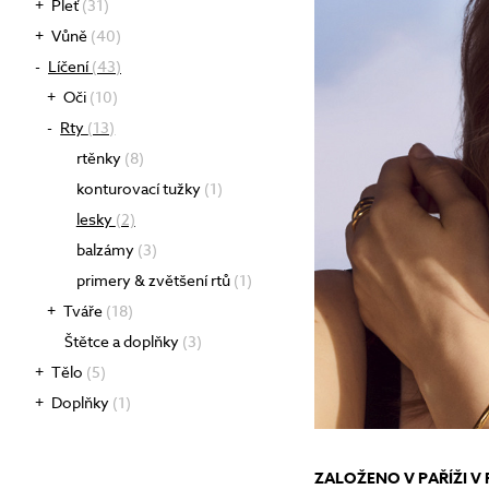
Pleť
(31)
Tonizace
Vůně
(40)
Krémy
Líčení
(43)
TĚLO
denní
Oči
(10)
noční
24 hodinové
Rty
(13)
s SPF
DOPLŇKY
rtěnky
(8)
BB/CC krémy
konturovací tužky
(1)
lesky
(2)
balzámy
(3)
primery & zvětšení rtů
(1)
Tváře
(18)
Štětce a doplňky
(3)
Tělo
(5)
Doplňky
(1)
ZALOŽENO V PAŘÍŽI V 