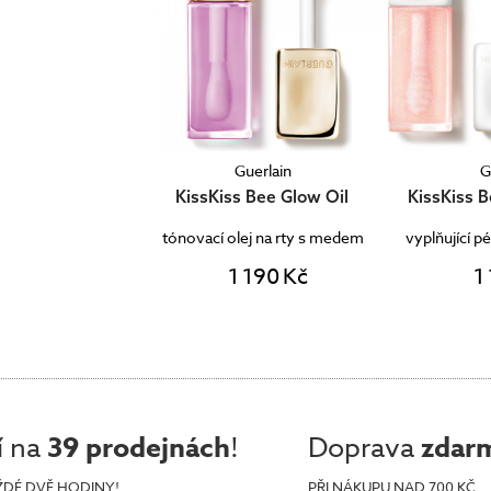
Guerlain
G
KissKiss Bee Glow Oil
KissKiss 
tónovací olej na rty s medem
vyplňující p
1 190 Kč
1
í na
39 prodejnách
!
Doprava
zdar
ŽDÉ DVĚ HODINY!
PŘI NÁKUPU NAD 700 KČ