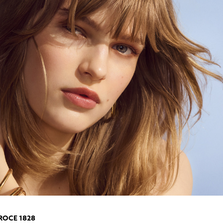
péče o řasy a obočí
Pánská péče
čištění a tonizace
Dárkové kazety
péče o pleť
oční péče
holení a péče o vousy
ROCE 1828