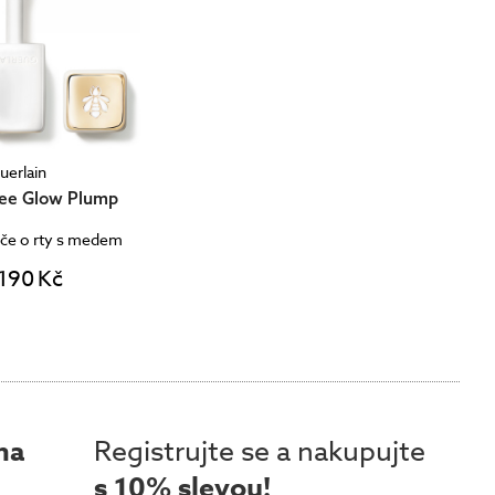
uerlain
Bee Glow Plump
éče o rty s medem
 190 Kč
ma
Registrujte se a nakupujte
s 10% slevou!