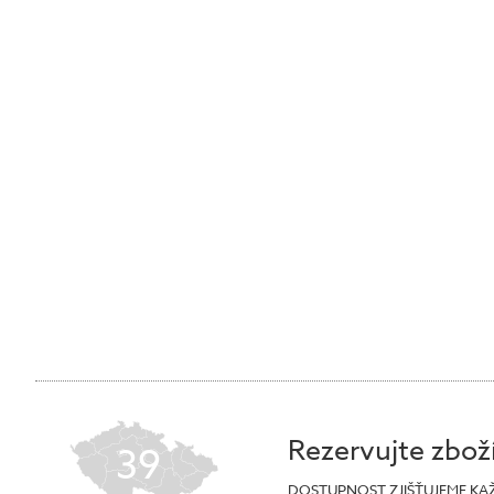
Rezervujte zbož
39
DOSTUPNOST ZJIŠŤUJEME KA