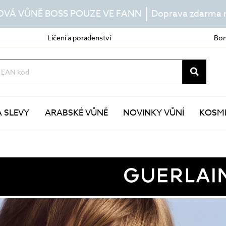
|
OVÁ VŮNĚ BOSS POUZE VE FANN
Doprava zdarma n
Líčení a poradenství
Bon
A SLEVY
ARABSKÉ VŮNĚ
NOVINKY VŮNÍ
KOSME
Další pravidelná péče
Speciální péče
esence
masky
séra
kúry
pleťové oleje
pomůcky v péči o pleť
péče o oční okolí
doplňky stravy
péče o rty
lokální ošetření
IN
krk a dekolt
sluneční péče
termální vody a mlhy
samoopalování