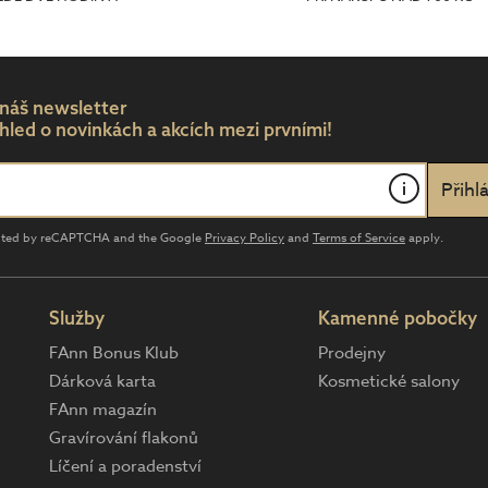
 náš newsletter
hled o novinkách a akcích mezi prvními!
i
tected by reCAPTCHA and the Google
Privacy Policy
and
Terms of Service
apply.
Služby
Kamenné pobočky
FAnn Bonus Klub
Prodejny
Dárková karta
Kosmetické salony
FAnn magazín
Gravírování flakonů
Líčení a poradenství