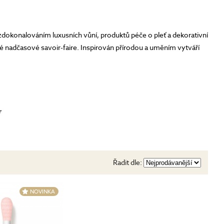
dokonalováním luxusních vůní, produktů péče o pleť a dekorativní
nadčasové savoir-faire. Inspirován přírodou a uměním vytváří
 holistickém vnímání krásy již od svého založení.
y
Řadit dle: