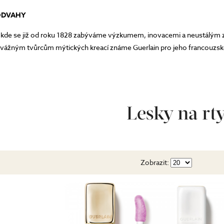
 ODVAHY
n, kde se již od roku 1828 zabýváme výzkumem, inovacemi a neustálým z
vážným tvůrcům mýtických kreací známe Guerlain pro jeho francouzské 
y. Díky své tvurčí odvaze, inovacím a vizionářství se Guerlain prosadil v
Lesky na rt
Zobrazit: