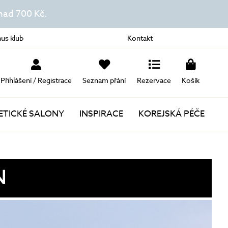
ad 700 Kč.
us klub
Kontakt
Přihlášení / Registrace
Seznam přání
Rezervace
Košík
TICKÉ SALONY
INSPIRACE
KOREJSKÁ PÉČE
Novinky
Akce
Dárky k nákupu