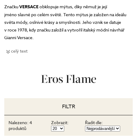
Značku
VERSACE
obklopuje mýtus, díky němuž je její
jméno slavné po celém světě. Tento mýtus je založen na ideálu
světa módy, oslnivé krásy a smyslnosti. Jeho vznik se datuje
v roce 1978, kdy značku založil a vytvořil italský módní návrhář
Gianni Versace.
Po jeho tragické smrti v roce 1997 se její kreativní ředitelkou a
celý text
hlavní tváří stala jeho mladší sestra Donatella Versace. Ta
značku vede dodnes a úspěšně zmodernizovala její DNA tak, aby
patřila k jedné z TOP módních značek i ve 21. století.
Eros Flame
FILTR
Nalezeno:
4
Zobrazit:
Řadit dle:
produktů