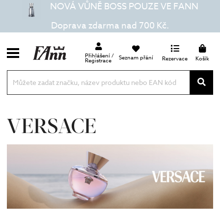
NOVÁ VŮNĚ BOSS POUZE VE FANN
Doprava zdarma nad 700 Kč.
Přihlášení /
Seznam přání
Rezervace
Košík
Registrace
VERSACE