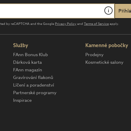
i
tected by reCAPTCHA and the Google
Privacy Policy
and
Terms of Service
apply.
Služby
Kamenné pobočky
FAnn Bonus Klub
Prodejny
Dárková karta
Kosmetické salony
FAnn magazín
Gravírování flakonů
Líčení a poradenství
Partnerské programy
Inspirace