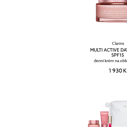
Clarins
MULTI ACTIVE D
SPF15
denní krém na obli
1 930 K