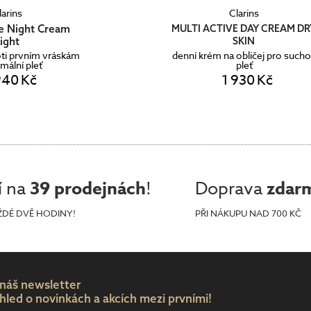
larins
Clarins
ve Night Cream
MULTI ACTIVE DAY CREAM DR
ight
SKIN
oti prvním vráskám
denní krém na obličej pro such
mální pleť
pleť
940 Kč
1 930 Kč
í na
39 prodejnách
!
Doprava
zdar
ŽDÉ DVĚ HODINY!
PŘI NÁKUPU NAD 700 KČ
 náš newsletter
hled o novinkách a akcích mezi prvními!