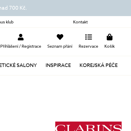
ad 700 Kč.
us klub
Kontakt
Přihlášení / Registrace
Seznam přání
Rezervace
Košík
TICKÉ SALONY
INSPIRACE
KOREJSKÁ PÉČE
Novinky
Akce
Dárky k nákupu