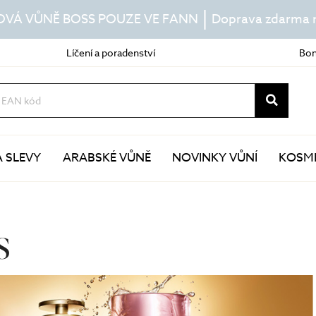
|
OVÁ VŮNĚ BOSS POUZE VE FANN
Doprava zdarma n
Líčení a poradenství
Bon
A SLEVY
ARABSKÉ VŮNĚ
NOVINKY VŮNÍ
KOSME
Další pravidelná péče
Speciální péče
esence
masky
S
séra
kúry
pleťové oleje
pomůcky v péči o pleť
péče o oční okolí
doplňky stravy
péče o rty
lokální ošetření
krk a dekolt
sluneční péče
termální vody a mlhy
samoopalování