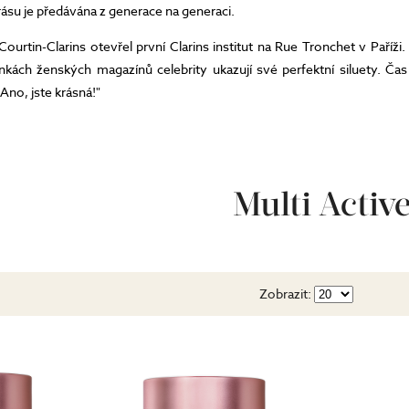
rásu je předávána z generace na generaci.
urtin-Clarins otevřel první Clarins institut na Rue Tronchet v Paříži.
ánkách ženských magazínů celebrity ukazují své perfektní siluety. Ča
Ano, jste krásná!"
írodní ingredience před těmi syntetickými, pokud mají stejný, požadova
tví značky Clarins na prodejnách naleznete
ZDE
Multi Activ
Zobrazit: