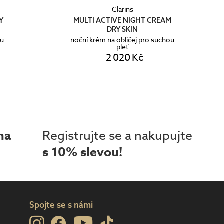
Clarins
Y
MULTI ACTIVE NIGHT CREAM
DRY SKIN
ou
noční krém na obličej pro suchou
pleť
2 020 Kč
ma
Registrujte se a nakupujte
s 10% slevou!
Spojte se s námi