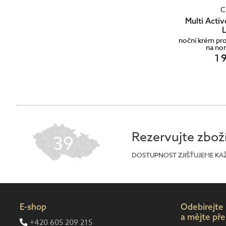
C
Multi Acti
L
noční krém pr
na nor
1 
Rezervujte zbož
39
DOSTUPNOST ZJIŠŤUJEME KA
E-shop
Odebírejte
a mějte pře
+420 605 209 215