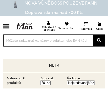
NOVÁ VŮNĚ BOSS POUZE VE FANN
Doprava zdarma nad 700 Kč.
Přihlášení /
Seznam přání
Rezervace
Košík
Registrace
FILTR
Nalezeno:
0
Zobrazit:
Řadit dle:
produktů