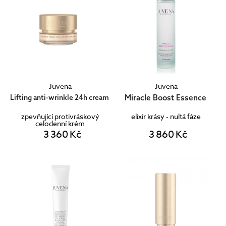
Juvena
Juvena
Miracle Boost Essence
Lifting anti-wrinkle 24h cream
zpevňující protivráskový
elixír krásy - nultá fáze
celodenní krém
3 360 Kč
3 860 Kč