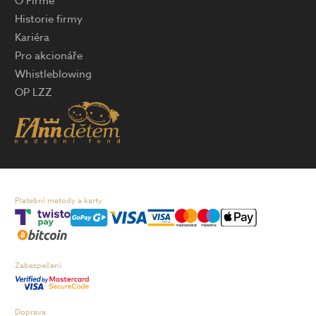
O Firmě
Historie firmy
Kariéra
Pro akcionáře
Whistleblowing
OP LZZ
Platební metody a karty
Zabezpečení
Doprava