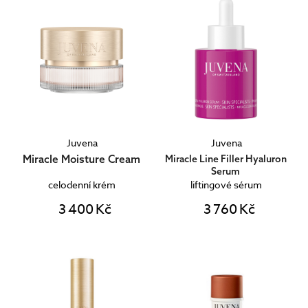
Juvena
Juvena
Miracle Moisture Cream
Miracle Line Filler Hyaluron
Serum
celodenní krém
liftingové sérum
3 400 Kč
3 760 Kč