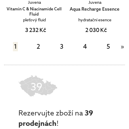
Juvena
Juvena
Aqua Recharge Essence
Vitamin C & Niacinamide Cell
Fluid
pleťový fluid
hydratační esence
3 232 Kč
2 030 Kč
1
2
3
4
5
»
39
Rezervujte zboží na
39
prodejnách
!