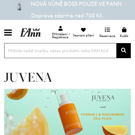
NOVÁ VŮNĚ BOSS POUZE VE FANN
Doprava zdarma nad 700 Kč.
Přihlášení /
Seznam přání
Rezervace
Košík
Registrace
JUVENA