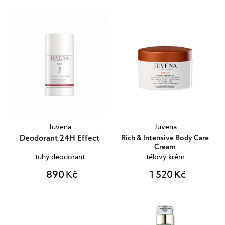
Juvena
Juvena
Deodorant 24H Effect
Rich & Intensive Body Care
Cream
tuhý deodorant
tělový krém
890 Kč
1 520 Kč