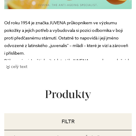
Od roku 1954 je značka JUVENA průkopníkem ve výzkumu
pokožky a jejích potřeb a vybudovala si pozici odborníka v boji
proti předčasnému stárnutí. Ostatně to napovídá i její jméno
odvozené z latinského „juvenalis" – mládí – které je vizí a zároveň
i příslibem.
Během více jak pěti desítek let stála JUVENA u mnoha revolučních
celý text
milníků v kosmetice.
Přehled líčení a poradenství značky JUVENA na prodejnách
ZDE
Produkty
Značku Juvena najdete i na
facebook.com/JuvenaCZ
FILTR