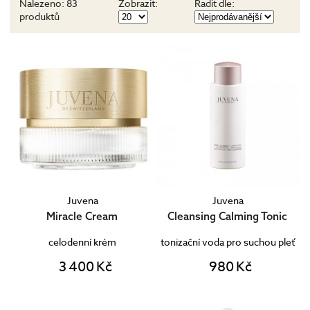
Nalezeno:
83
Zobrazit:
Řadit dle:
produktů
Juvena
Juvena
Miracle Cream
Cleansing Calming Tonic
celodenní krém
tonizační voda pro suchou pleť
3 400 Kč
980 Kč