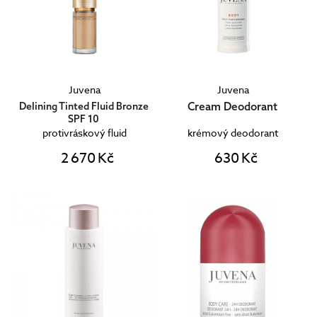
Juvena
Juvena
Cream Deodorant
Delining Tinted Fluid Bronze
SPF 10
protivráskový fluid
krémový deodorant
2 670 Kč
630 Kč