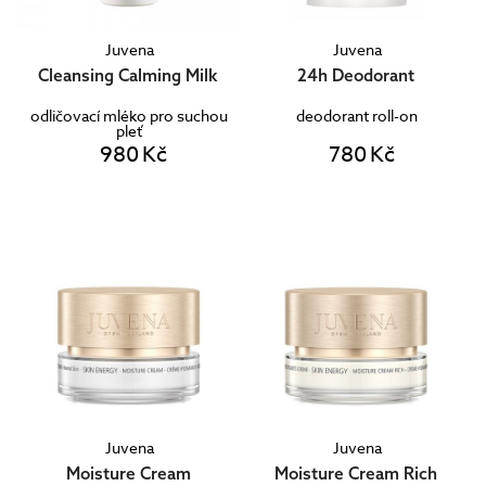
Juvena
Juvena
Cleansing Calming Milk
24h Deodorant
odličovací mléko pro suchou
deodorant roll-on
pleť
980 Kč
780 Kč
Juvena
Juvena
Moisture Cream
Moisture Cream Rich