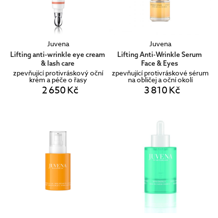
Juvena
Juvena
Lifting anti-wrinkle eye cream
Lifting Anti-Wrinkle Serum
& lash care
Face & Eyes
zpevňující protivráskový oční
zpevňující protivráskové sérum
krém a péče o řasy
na obličej a oční okolí
2 650 Kč
3 810 Kč