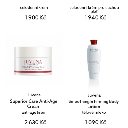
celodenní krém
celodenní krém pro suchou
pleť
1 900 Kč
1 940 Kč
Juvena
Juvena
Superior Care Anti-Age
Smoothing & Firming Body
Cream
Lotion
anti-age krém
tělové mléko
2 630 Kč
1 090 Kč