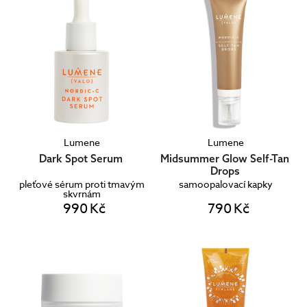
aktivních látek.
Lumene
Lumene
Dark Spot Serum
Midsummer Glow Self-Tan
Drops
pleťové sérum proti tmavým
samoopalovací kapky
skvrnám
990 Kč
790 Kč