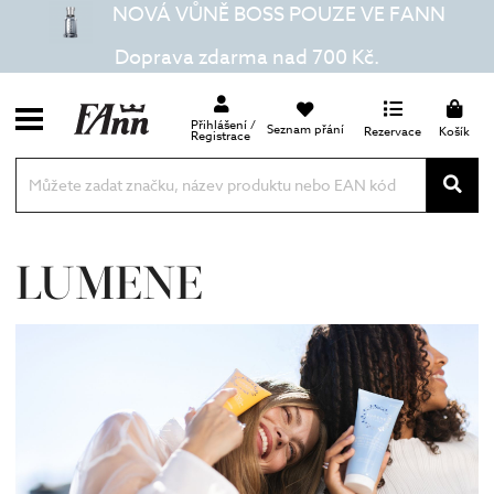
NOVÁ VŮNĚ BOSS POUZE VE FANN
Doprava zdarma nad 700 Kč.
Přihlášení /
Seznam přání
Rezervace
Košík
Registrace
LUMENE