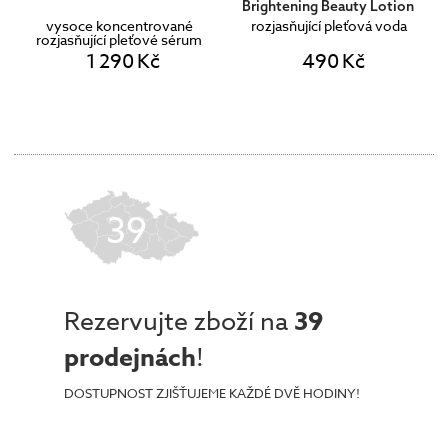
Brightening Beauty Lotion
vysoce koncentrované
rozjasňující pleťová voda
rozjasňující pleťové sérum
1 290 Kč
490 Kč
39
Rezervujte zboží na
39
prodejnách
!
DOSTUPNOST ZJIŠŤUJEME KAŽDÉ DVĚ HODINY!