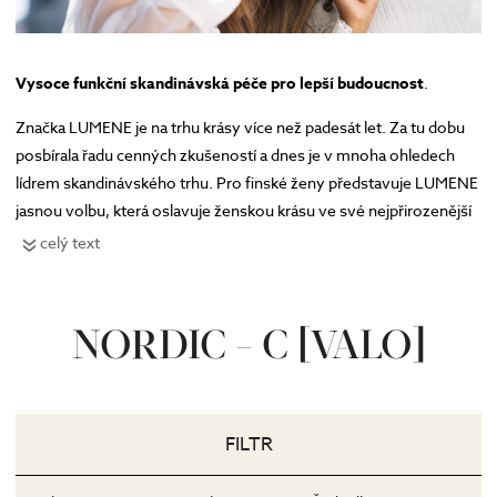
Vysoce funkční skandinávská péče pro lepší budoucnost
.
Značka LUMENE je na trhu krásy více než padesát let. Za tu dobu
posbírala řadu cenných zkušeností a dnes je v mnoha ohledech
lídrem skandinávského trhu. Pro finské ženy představuje LUMENE
jasnou volbu, která oslavuje ženskou krásu ve své nejpřirozenější
podobě.
celý text
LUMENE jako lídr udržitelné krásy
Pojmy jako udržitelnost či sounáležitost s životním prostředím
NORDIC - C [VALO]
mají Skandinávci hluboce zakořeněné ve své DNA. Nejde o nějaký
společenský trend, ale o naprosto přirozenou součást jejich
každodenního života. A právě v této oblasti je značka skutečným
expertem. Od ručně sbíraných lokálních plodin přes upcyklované
FILTR
ingredience, které rok od roku stále více zařazuje do výroby, až po
recyklované materiály, které v roce 2025 plně nahradí veškeré