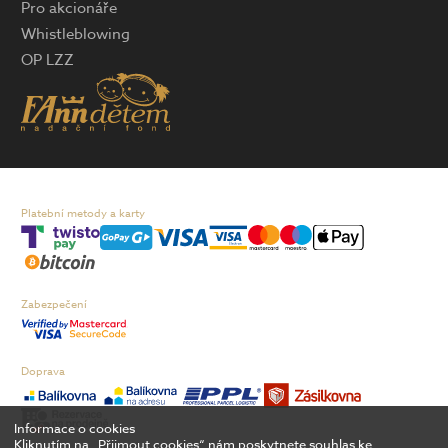
Pro akcionáře
Whistleblowing
OP LZZ
Platební metody a karty
Zabezpečení
Doprava
Informace o cookies
Kliknutím na „Přijmout cookies“ nám poskytnete souhlas ke