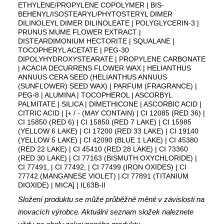
ETHYLENE/PROPYLENE COPOLYMER | BIS-
BEHENYL/ISOSTEARYL/PHYTOSTERYL DIMER
DILINOLEYL DIMER DILINOLEATE | POLYGLYCERIN-3 |
PRUNUS MUME FLOWER EXTRACT |
DISTEARDIMONIUM HECTORITE | SQUALANE |
TOCOPHERYL ACETATE | PEG-30
DIPOLYHYDROXYSTEARATE | PROPYLENE CARBONATE
| ACACIA DECURRENS FLOWER WAX | HELIANTHUS
ANNUUS CERA SEED (HELIANTHUS ANNUUS
(SUNFLOWER) SEED WAX) | PARFUM (FRAGRANCE) |
PEG-8 | ALUMINA | TOCOPHEROL | ASCORBYL
PALMITATE | SILICA | DIMETHICONE | ASCORBIC ACID |
CITRIC ACID | [+ / - (MAY CONTAIN) | CI 12085 (RED 36) |
CI 15850 (RED 6) | CI 15850 (RED 7 LAKE) | CI 15985
(YELLOW 6 LAKE) | CI 17200 (RED 33 LAKE) | CI 19140
(YELLOW 5 LAKE) | CI 42090 (BLUE 1 LAKE) | CI 45380
(RED 22 LAKE) | CI 45410 (RED 28 LAKE) | CI 73360
(RED 30 LAKE) | CI 77163 (BISMUTH OXYCHLORIDE) |
CI 77491, | CI 77492, | CI 77499 (IRON OXIDES) | CI
77742 (MANGANESE VIOLET) | CI 77891 (TITANIUM
DIOXIDE) | MICA] | IL63B-II
Složení produktu se může průběžně měnit v závislosti na
inovacích výrobce. Aktuální seznam složek naleznete