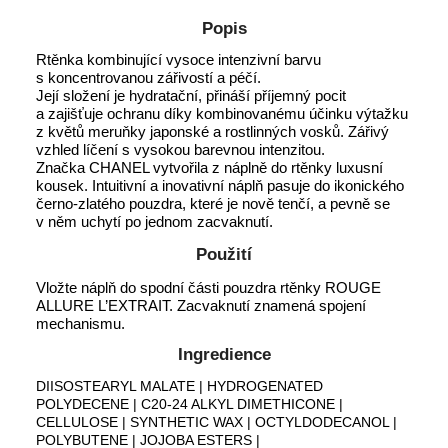
Popis
Rtěnka kombinující vysoce intenzivní barvu
s koncentrovanou zářivostí a péčí.
Její složení je hydratační, přináší příjemný pocit
a zajišťuje ochranu díky kombinovanému účinku výtažku
z květů meruňky japonské a rostlinných vosků. Zářivý
vzhled líčení s vysokou barevnou intenzitou.
Značka CHANEL vytvořila z náplně do rtěnky luxusní
kousek. Intuitivní a inovativní náplň pasuje do ikonického
černo-zlatého pouzdra, které je nově tenčí, a pevně se
v něm uchytí po jednom zacvaknutí.
Použití
Vložte náplň do spodní části pouzdra rtěnky ROUGE
ALLURE L’EXTRAIT. Zacvaknutí znamená spojení
mechanismu.
Ingredience
DIISOSTEARYL MALATE | HYDROGENATED
POLYDECENE | C20-24 ALKYL DIMETHICONE |
CELLULOSE | SYNTHETIC WAX | OCTYLDODECANOL |
POLYBUTENE | JOJOBA ESTERS |