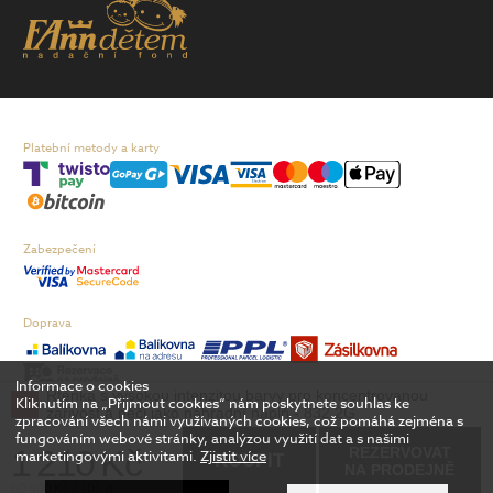
Platební metody a karty
Zabezpečení
Doprava
Informace o cookies
Rtěnka s vysokou intenzitou barvy pro koncentrovanou
Kliknutím na „Přijmout cookies“ nám poskytnete souhlas ke
zářivost a péči jako náhradní náplň - 832 2G
Podle zákona o evidenci tržeb je prodávající povinen vystavit kupujícímu
zpracování všech námi využívaných cookies, což pomáhá zejména s
účtenku. Zároveň je povinen zaevidovat přijatou tržbu u správce daně online;
fungováním webové stránky, analýzou využití dat a s našimi
1 210 Kč
REZERVOVAT
v případě technického výpadku pak nejpozději do 48 hodin.
marketingovými aktivitami.
Zjistit více
KOUPIT
NA PRODEJNĚ
60 500 Kč / 100 g