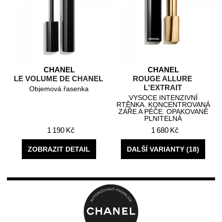
CHANEL
CHANEL
E
LE VOLUME DE CHANEL
ROUGE ALLURE
L'EXTRAIT
Objemová řasenka
VYSOCE INTENZIVNÍ
RTĚNKA. KONCENTROVANÁ
ZÁŘE A PÉČE. OPAKOVANĚ
PLNITELNÁ
1 190 Kč
1 680 Kč
ZOBRAZIT DETAIL
DALŠÍ VARIANTY (18)