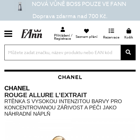
NOVÁ VŮNĚ BOSS POUZE VE FANN
Doprava zdarma nad 700 Kč.
Přihlášení /
Seznam přání
Rezervace
Košík
Registrace
CHANEL
ROUGE ALLURE L’EXTRAIT
RTĚNKA S VYSOKOU INTENZITOU BARVY PRO
KONCENTROVANOU ZÁŘIVOST A PÉČI JAKO
NÁHRADNÍ NÁPLŇ