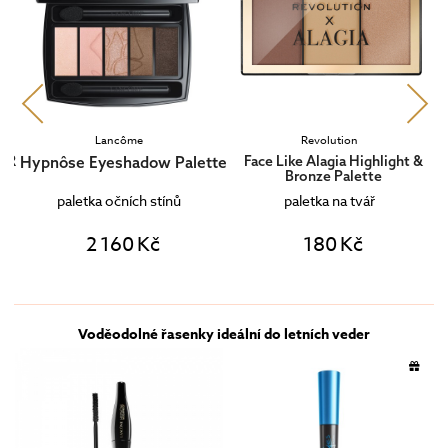
Lancôme
Revolution
ER
Hypnôse Eyeshadow Palette
Face Like Alagia Highlight &
Bronze Palette
paletka očních stínů
paletka na tvář
2 160 Kč
180 Kč
Voděodolné řasenky ideální do letních veder