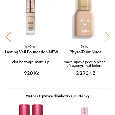
Naj-Oleari
Sisley
Lasting Veil Foundation NEW
Phyto-Teint Nude
dlouhotrvající make-up
make-upová péče o pleť s
z
přirozeným vzhledem
920 Kč
2 390 Kč
Matné i třpytivé dlouhotrvající rtěnky