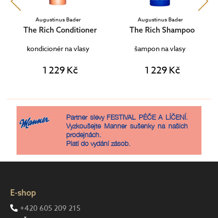
Augustinus Bader
Augustinus Bader
ST
The Rich Conditioner
The Rich Shampoo
sy
kondicionér na vlasy
šampon na vlasy
1 229 Kč
1 229 Kč
Partner slevy FESTIVAL PÉČE A LÍČENÍ.
Vyzkoušejte Manner sušenky na našich
prodejnách.
Platí do vydání zásob.
E-shop
+420 605 209 215