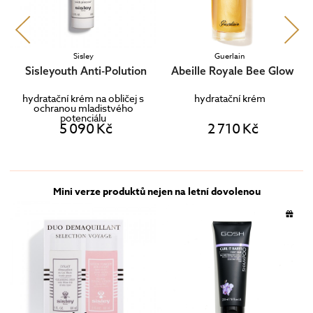
Sisley
Guerlain
am
Sisleyouth Anti-Polution
Abeille Royale Bee Glow
hydratační krém na obličej s
hydratační krém
ochranou mladistvého
potenciálu
5 090 Kč
2 710 Kč
Mini verze produktů nejen na letní dovolenou