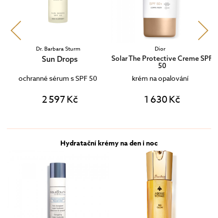
Dr. Barbara Sturm
Dior
Sun Drops
Solar The Protective Creme SPF
50
PF
ochranné sérum s SPF 50
krém na opalování
2 597 Kč
1 630 Kč
Hydratační krémy na den i noc