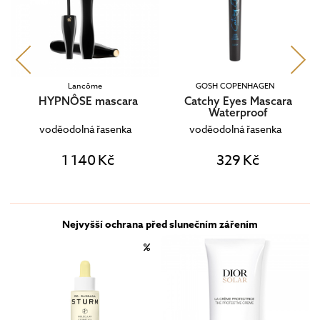
Lancôme
GOSH COPENHAGEN
HYPNÔSE mascara
Catchy Eyes Mascara
Waterproof
voděodolná řasenka
voděodolná řasenka
1 140 Kč
329 Kč
Nejvyšší ochrana před slunečním zářením