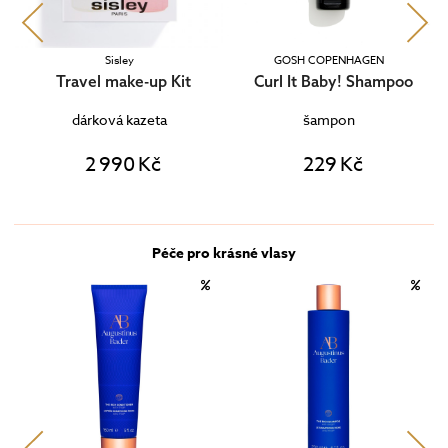
Sisley
GOSH COPENHAGEN
Travel make-up Kit
Curl It Baby! Shampoo
dárková kazeta
šampon
2 990 Kč
229 Kč
Péče pro krásné vlasy