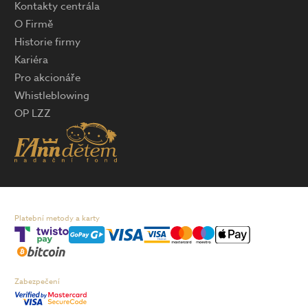
Kontakty centrála
O Firmě
Historie firmy
Kariéra
Pro akcionáře
Whistleblowing
OP LZZ
Platební metody a karty
Zabezpečení