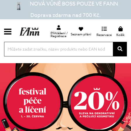
NOVÁ VŮNĚ BOSS POUZE VE FANN
Doprava zdarma nad 700 Kč.
Přihlášení /
Seznam přání
Rezervace
Košík
Registrace