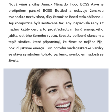
Nová vůně z dílny Annick Ménardo
Hugo BOSS Alive
je
protipólem pánské BOSS Bottled a oslavuje ženskou
svobodu a nezávislost, díky čemuž se ihned stala oblíbenou.
Její kompozice byla sestavena tak, aby inspirovala ženy žít
naplno každý den, a to prostřednictvím tónů energického
jablka, ostrého černého rybízu, švestky políbené sluncem a
teplé skořice, které připomínají, že život se nejlépe žije,
pokud jiskříme energií. Tón přírodní madagaskarské vanilky
se stává symbolem tohoto parfému, symbolem radosti ze
života.