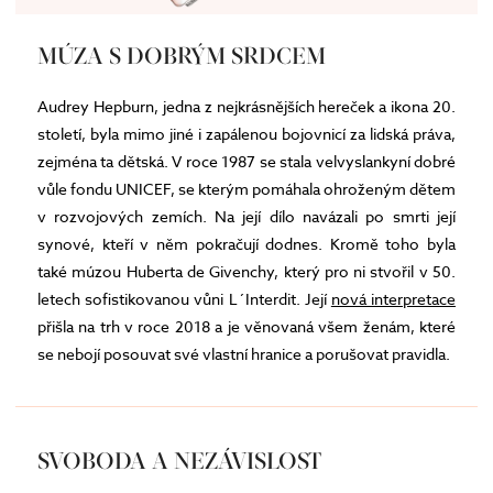
MÚZA S DOBRÝM SRDCEM
Audrey Hepburn, jedna z nejkrásnějších hereček a ikona 20.
století, byla mimo jiné i zapálenou bojovnicí za lidská práva,
zejména ta dětská. V roce 1987 se stala velvyslankyní dobré
vůle fondu UNICEF, se kterým pomáhala ohroženým dětem
v rozvojových zemích. Na její dílo navázali po smrti její
synové, kteří v něm pokračují dodnes. Kromě toho byla
také múzou Huberta de Givenchy, který pro ni stvořil v 50.
letech sofistikovanou vůni L´Interdit. Její
nová interpretace
přišla na trh v roce 2018 a je věnovaná všem ženám, které
se nebojí posouvat své vlastní hranice a porušovat pravidla.
SVOBODA A NEZÁVISLOST