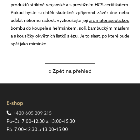
produktů striktně veganské a s prestižním HCS certifikátem.
Pokud byste si chtěli skutečně zpříjemnit závěr dne nebo
udělat někomu radost, vyzkoušejte její
aromaterapeutickou
bombu
do koupele s heřmánkem, solí, bambuckým máslem
a s kousíčky okvětních lístků slézu. Je to slast, po které bude
spát jako miminko.
«
Zpět na přehled
E-shop
+420 605 209 215
Po–Čt: 7:00–12:30 a 13:00–15:30
Pá: 7:00–12:30 a 13:00–15:00