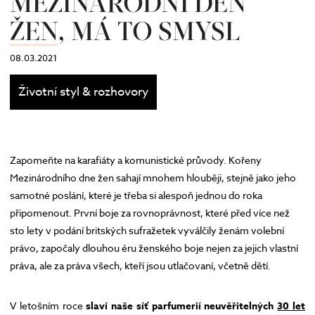
MEZINÁRODNÍ DEN
ŽEN, MÁ TO SMYSL
08.03.2021
Životní styl & rozhovory
Zapomeňte na karafiáty a komunistické průvody. Kořeny
Mezinárodního dne žen sahají mnohem hlouběji, stejně jako jeho
samotné poslání, které je třeba si alespoň jednou do roka
připomenout. První boje za rovnoprávnost, které před více než
sto lety v podání britských sufražetek vyválčily ženám volební
právo, započaly dlouhou éru ženského boje nejen za jejich vlastní
práva, ale za práva všech, kteří jsou utlačovaní, včetně dětí.
V letošním roce
slaví naše síť parfumerií neuvěřitelných
30 let