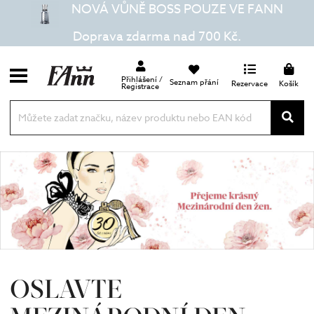
NOVÁ VŮNĚ BOSS POUZE VE FANN
Doprava zdarma nad 700 Kč.
Přihlášení /
Seznam přání
Rezervace
Košík
Registrace
OSLAVTE