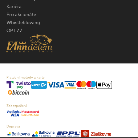
Kariéra
Pro akcionáře
Whistleblowing
OP LZZ
Platební metody a karty
Zabezpečení
Doprava