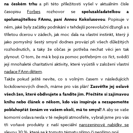
na českém trhu
a při této příležitosti vyšel v aktuálním čísle
časopisu
Forbes
rozhovor se
spoluzakladatelkou a
spolumajitelkou FAnnu, paní
Annou Kokolusovou
. Popisuje v
něm, jaké byly začátky podnikání v tehdejší porevoluční džungli a s
tříletou dcerou v zádech, jak moc dala na vlastní instinkt, který ji
jako pomyslný šestý smysl dodnes provází při všech důležitých
rozhodnutích, a taky že občas je potřeba nechat věci jen tak
plynout. O tom, že má k boji za pomoc potřebným co říct, svědčí
její mnohaleté charitativní aktivity, které vyústili v založení vlastní
nadace FAnn dětem
.
Takže pokud ještě nevíte, co s volným časem v následujících
lockdownových dnech, máme pro vás plán!
Zasvěťte jej oslavě
všech žen, které obdivujete a fandíte jim.
Přečtěte si zajímavou
knihu nebo článek o někom, kdo vás inspiruje a nezapomeňte
poblahopřát ženám ve vašem okolí, má to smysl!
A aby se vaše
komorní oslava nesla v té nejlepší atmosféře, vybrali jsme pro vás
tři voňavé produkty z naší speciální
narozeninové nabídky se
slevou 30 %
, které se k tomuto tématu přímo či nepřímo pojí.