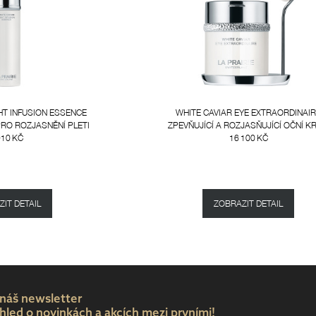
HT INFUSION ESSENCE
WHITE CAVIAR EYE EXTRAORDINAI
RO ROZJASNĚNÍ PLETI
ZPEVŇUJÍCÍ A ROZJASŇUJÍCÍ OČNÍ K
910 KČ
16 100 KČ
IT DETAIL
ZOBRAZIT DETAIL
 náš newsletter
hled o novinkách a akcích mezi prvními!