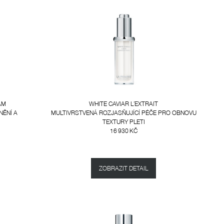
AM
WHITE CAVIAR L´EXTRAIT
NĚNÍ A
MULTIVRSTVENÁ ROZJASŇUJÍCÍ PÉČE PRO OBNOVU
TEXTURY PLETI
16 930 KČ
ZOBRAZIT DETAIL