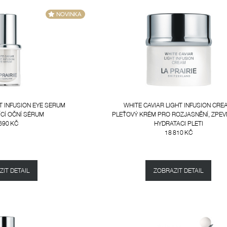
T INFUSION EYE SERUM
WHITE CAVIAR LIGHT INFUSION CRE
CÍ OČNÍ SÉRUM
PLEŤOVÝ KRÉM PRO ROZJASNĚNÍ, ZPEV
690 KČ
HYDRATACI PLETI
18 810 KČ
IT DETAIL
ZOBRAZIT DETAIL