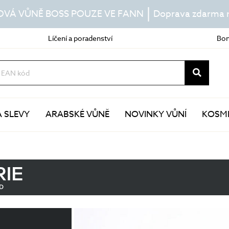
|
OVÁ VŮNĚ BOSS POUZE VE FANN
Doprava zdarma n
Líčení a poradenství
Bon
A SLEVY
ARABSKÉ VŮNĚ
NOVINKY VŮNÍ
KOSME
Další pravidelná péče
Speciální péče
esence
masky
séra
kúry
pleťové oleje
pomůcky v péči o pleť
péče o oční okolí
doplňky stravy
péče o rty
lokální ošetření
krk a dekolt
sluneční péče
termální vody a mlhy
samoopalování