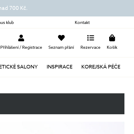
ad 700 Kč.
us klub
Kontakt
Přihlášení / Registrace
Seznam přání
Rezervace
Košík
TICKÉ SALONY
INSPIRACE
KOREJSKÁ PÉČE
Novinky
Akce
Dárky k nákupu