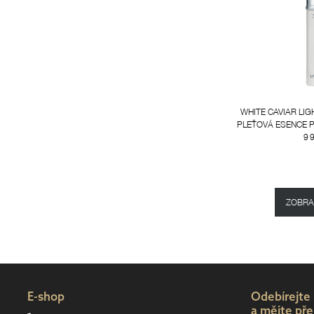
WHITE CAVIAR LIG
PLEŤOVÁ ESENCE P
9 
ZOBRAZ
E-shop
Odebírejte
a mějte pře