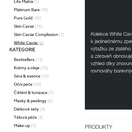
Life Matrix
(1)
Tonizace
Platinum Rare
(10)
Krémy
Pure Gold
(10)
TĚLO
denní
Skin Caviar
(15)
noční
24 hodinové
Kolekce White Cav
Skin Caviar Complexion
(7)
s SPF
k jedinečnému zpe
DOPLŇKY
White Caviar
(6)
BB/CC krémy
výtažku ze zlatého
KATEGORIE
a zároveň obnovuje
Bestsellers
(13)
vzhled díky znovun
Krémy a oleje
(15)
rovnováhy barevnýc
Séra & esence
(13)
Oční péče
(10)
Čištění & tonizace
(7)
Masky & peelingy
(6)
Dárkové sety
(4)
Tělová péče
(3)
Make-up
(7)
PRODUKTY