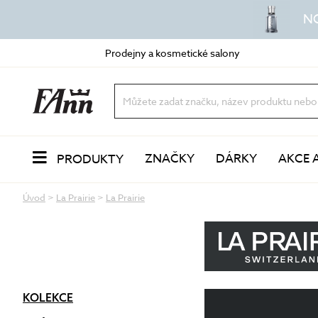
N
Prodejny a kosmetické salony
ZNAČKY
DÁRKY
AKCE 
PRODUKTY
Úvod
>
La Prairie
>
La Prairie
PLEŤ
Odlíčení a čištění
dvoufázové odličovače
vody a mléka
oleje a balzámy
VŮNĚ
pěny a gely
peeling a exfoliace
KOLEKCE
čisticí masky
LÍČENÍ