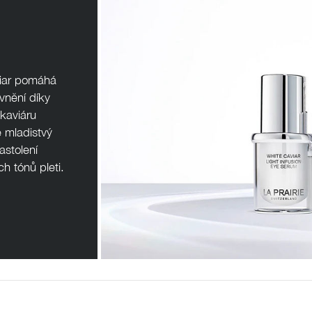
péče o řasy a obočí
Pánská péče
čištění a tonizace
Dárkové kazety
péče o pleť
oční péče
iar pomáhá
holení a péče o vousy
vnění díky
 kaviáru
 mladistvý
astolení
h tónů pleti.