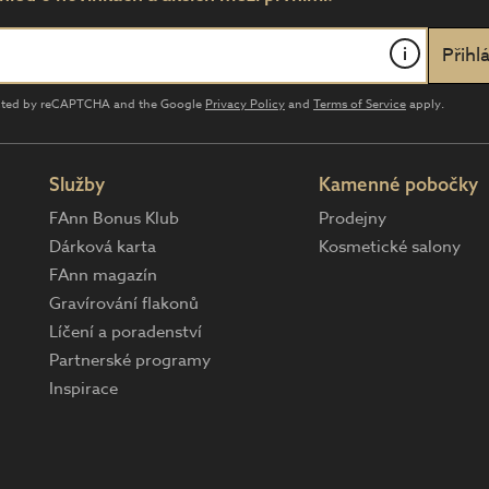
i
tected by reCAPTCHA and the Google
Privacy Policy
and
Terms of Service
apply.
Služby
Kamenné pobočky
FAnn Bonus Klub
Prodejny
Dárková karta
Kosmetické salony
FAnn magazín
Gravírování flakonů
Líčení a poradenství
Partnerské programy
Inspirace