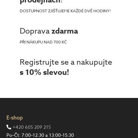
prodejnách
DOSTUPNOST ZJIŠŤUJEME KAŽDÉ DVĚ HODINY!
Doprava
zdarma
PŘI NÁKUPU NAD 700 KČ
Registrujte se a nakupujte
s 10% slevou!
E-shop
+420 605 209 215
Po–Čt: 7:00–12:30 a 13:00–15:30