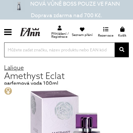
NOVÁ VŮNĚ BOSS POUZE VE FANN
Doprava zdarma nad 700 Kč.
Přihlášení /
Seznam přání
Rezervace
Košík
Registrace
Lalique
Amethyst Eclat
parfemová voda 100ml