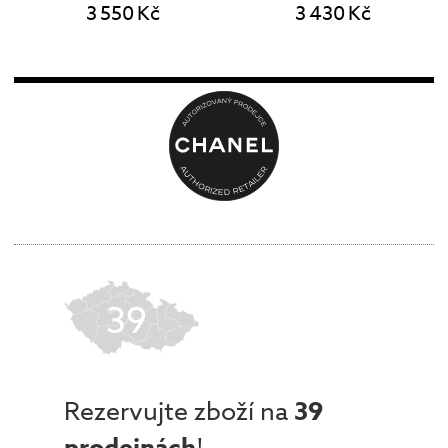
3 550 Kč
3 430 Kč
39
Rezervujte zboží na
39
!