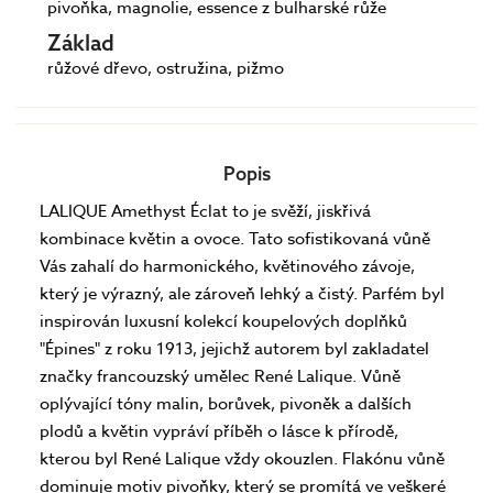
pivoňka, magnolie, essence z bulharské růže
Základ
růžové dřevo, ostružina, pižmo
Popis
LALIQUE Amethyst Éclat to je svěží, jiskřivá
kombinace květin a ovoce. Tato sofistikovaná vůně
Vás zahalí do harmonického, květinového závoje,
který je výrazný, ale zároveň lehký a čistý. Parfém byl
inspirován luxusní kolekcí koupelových doplňků
"Épines" z roku 1913, jejichž autorem byl zakladatel
značky francouzský umělec René Lalique. Vůně
oplývající tóny malin, borůvek, pivoněk a dalších
plodů a květin vypráví příběh o lásce k přírodě,
kterou byl René Lalique vždy okouzlen. Flakónu vůně
dominuje motiv pivoňky, který se promítá ve veškeré