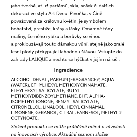
jeho tvorbě, ať už parfémů, skla, sošek či dalších
dekorací ve stylu Art Deco. Pivoňka, v Číně
považovaná za královnu květin, je symbolem
bohatství, prestiže, krásy a lásky. Omamné tóny
maliny, černého rybízu a borůvky se vinou
a proklouzávají touto dámskou vůní, stejně jako zralé
lesní plody překypující lahodnou šťávou. Vstupte do
zahrady LALIQUE a nechte se hýčkat v jejím náruči.
Ingredience
ALCOHOL DENAT., PARFUM (FRAGRANCE)*, AQUA
(WATER), ETHYLHEXYL METHOXYCINNAMATE,
ETHYLHEXYL SALICYLATE, BUTYL
METHOXYDIBENZOYLMETHANE, BHT, ALPHA-
ISOMETHYL IONONE, BENZYL SALICYLATE,
CITRONELLOL, LINALOOL, HEXYL CINNAMAL,
LIMONENE, GERANIOL, CITRAL, FARNESOL, METHYL 2-
OCTYNOATE,
Složení produktu se může průběžně měnit v závislosti
na inovacích výrobce. Aktuální seznam složek