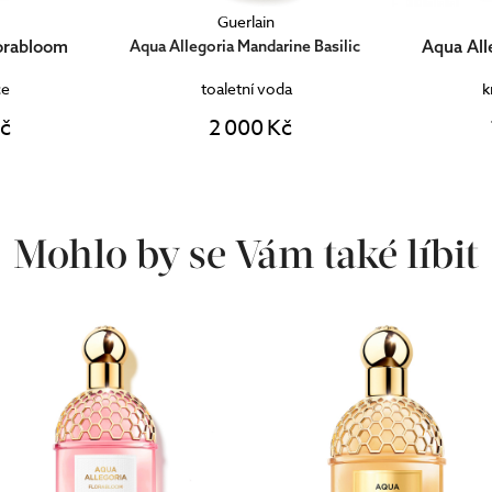
Guerlain
Aqua Allegoria Rosa Verde
Aqua All
rine Basilic
da
krém na ruce
k
Kč
1 490 Kč
Mohlo by se Vám také líbit