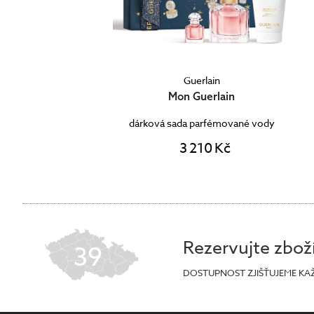
Guerlain
Mon Guerlain
dárková sada parfémované vody
3 210 Kč
Rezervujte zbož
39
DOSTUPNOST ZJIŠŤUJEME KA