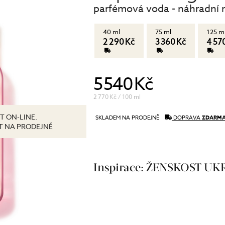
parfémová voda - náhradní 
péče o řasy a obočí
Pánská péče
čištění a tonizace
Dárkové kazety
40 ml
75 ml
125 m
péče o pleť
2 290 Kč
3 360 Kč
4 57
oční péče
holení a péče o vousy
5 540 Kč
2 770 Kč / 100 ml
T ON-LINE.
SKLADEM NA PRODEJNĚ
DOPRAVA
ZDARM
IT NA PRODEJNĚ
Inspirace: ŽENSKOST U