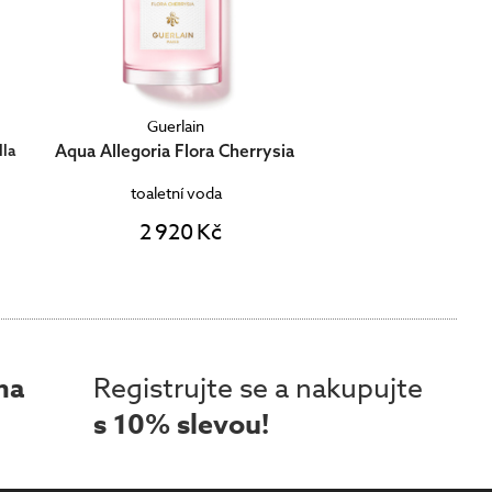
Guerlain
Aqua Allegoria Flora Cherrysia
lla
toaletní voda
2 920 Kč
ma
Registrujte se a nakupujte
s 10% slevou!