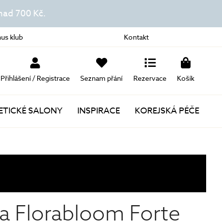
ad 700 Kč.
us klub
Kontakt
Přihlášení / Registrace
Seznam přání
Rezervace
Košík
TICKÉ SALONY
INSPIRACE
KOREJSKÁ PÉČE
Novinky
Akce
Dárky k nákupu
ia Florabloom Forte