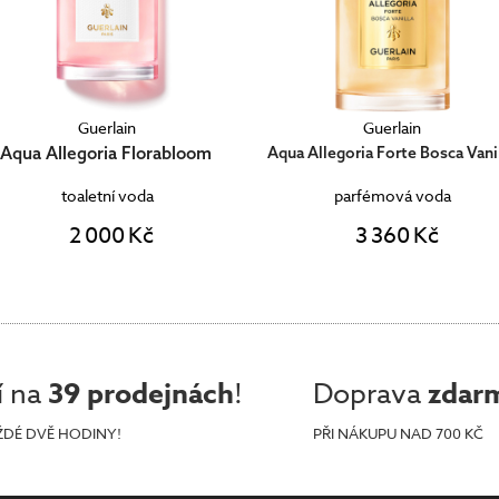
Guerlain
Guerlain
Aqua Allegoria Florabloom
Aqua Allegoria Forte Bosca Vani
toaletní voda
parfémová voda
2 000 Kč
3 360 Kč
í na
39 prodejnách
!
Doprava
zdar
ŽDÉ DVĚ HODINY!
PŘI NÁKUPU NAD 700 KČ