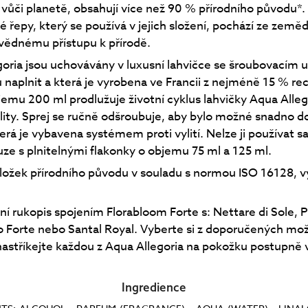
 vůči planetě, obsahují více než 90 % přírodního původu*
é řepy, který se používá v jejich složení, pochází ze zeměd
vědnému přístupu k přírodě.
oria jsou uchovávány v luxusní lahvičce se šroubovacím 
u naplnit a která je vyrobena ve Francii z nejméně 15 % r
jemu 200 ml prodlužuje životní cyklus lahvičky Aqua Allego
lity. Sprej se ručně odšroubuje, aby bylo možné snadno do
erá je vybavena systémem proti vylití. Nelze ji používat 
uze s plnitelnými flakonky o objemu 75 ml a 125 ml.
ložek přírodního původu v souladu s normou ISO 16128, 
tní rukopis spojením Florabloom Forte s: Nettare di Sole, 
o Forte nebo Santal Royal. Vyberte si z doporučených mož
nastříkejte každou z Aqua Allegoria na pokožku postupně
Ingredience