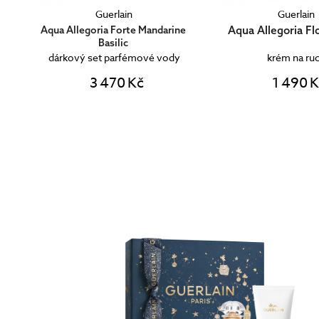
Guerlain
Guerlain
Aqua Allegoria Florabloom
e
Aqua Allegoria Manda
krém na ruce
toaletní vo
1 490 Kč
2 000 