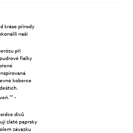
d kráse přírody
onalili naši
erózu při
 pudrové fialky
pořené
nspirovaná
revné koberce
deštích.
veň."" -
 srdce divů
ují zlaté paprsky
bolem závazku