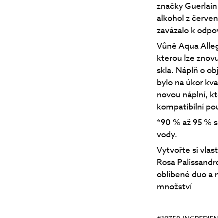
značky Guerlain
alkohol z červen
zavázalo k odpo
Vůně Aqua Alleg
kterou lze znov
skla. Náplň o ob
bylo na úkor kva
novou náplní, kt
kompatibilní po
*90 % až 95 % s
vody.
Vytvořte si vlas
Rosa Palissandr
oblíbené duo a 
množství