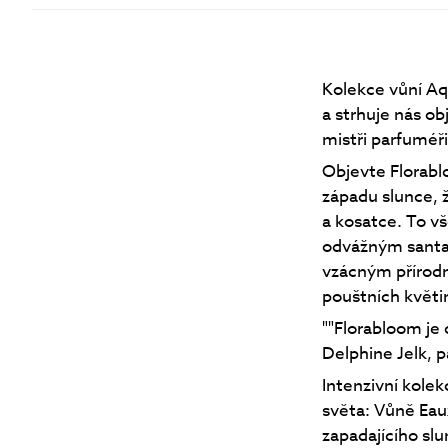
Kolekce vůní Aqu
a strhuje nás ob
mistři parfuméři
Objevte Florabl
západu slunce, ž
a kosatce. To v
odvážným santa
vzácným přírod
pouštních květin
""Florabloom je o
Delphine Jelk, 
Intenzivní kolek
světa: Vůně Eaux
zapadajícího sl