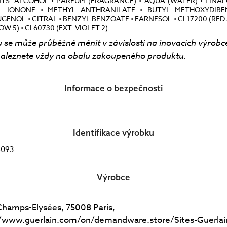
NTS: ALCOHOL • PARFUM (FRAGRANCE) • AQUA (WATER) • LINAL
L IONONE • METHYL ANTHRANILATE • BUTYL METHOXYDIB
ENOL • CITRAL • BENZYL BENZOATE • FARNESOL • CI 17200 (RED 3
LOW 5) • CI 60730 (EXT. VIOLET 2)
 se může průběžně měnit v závislosti na inovacích výrobc
aleznete vždy na obalu zakoupeného produktu.
Informace o bezpečnosti
Identifikace výrobku
8093
Výrobce
Champs-Elysées, 75008 Paris,
://www.guerlain.com/on/demandware.store/Sites-Guerla