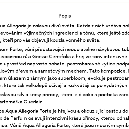
Popis
a Allegoria je oslavou divů světa. Každá z nich vzdává hol
jevováním výjimečných ingrediencí a tónů, které ještě zdok
, kteří pro vás objevují kouzla vonného světa.
oom Forte, vůni představující neodolatelně návykovou tub
ivočišnou růži Grasse Centifolia a hřejivé tóny intenzivně
še uprostřed naprosto bohaté, pestrobarevné kytice pod
lovým dřevem a sametovým mechem. Tato kompozice, i
ním úkazem známým jako superbloom, evokuje pestroba
, které tak velkolepě ožívají a rozkvétají se po vydatných 
slavou síly a krásy přírody, která je divoká a poetická záro
parfémářka Guerlain
ce Aqua Allegoria Forte je hřejivou a okouzlující cestou do
 de Parfum oslavují intenzivní krásu přírody, kterou odhal
unce. Vůně Aqua Allegoria Forte, které jsou mocným sym