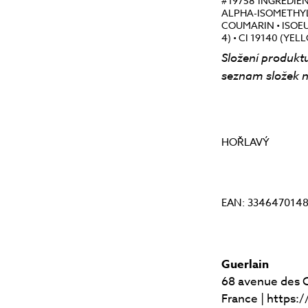
#19758 INGREDIE
ALPHA-ISOMETHY
COUMARIN • ISOEUG
4) • CI 19140 (YEL
Složení produktu
seznam složek n
HOŘLAVÝ
EAN: 334647014
Guerlain
68 avenue des 
France | https