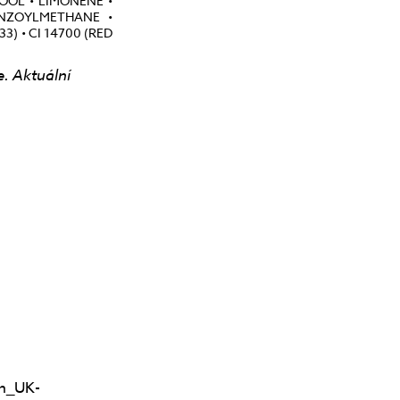
OOL • LIMONENE •
ENZOYLMETHANE •
3) • CI 14700 (RED
e. Aktuální
in_UK-