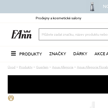
N
Prodejny a kosmetické salony
ZNAČKY
DÁRKY
AKCE 
PRODUKTY
Úvod
>
Produkty
>
Guerlain
>
Aqua Allegoria
>
Aqua Allegoria Flora
PLEŤ
Odlíčení a čištění
dvoufázové odličovače
vody a mléka
oleje a balzámy
VŮNĚ
pěny a gely
peeling a exfoliace
čisticí masky
LÍČENÍ