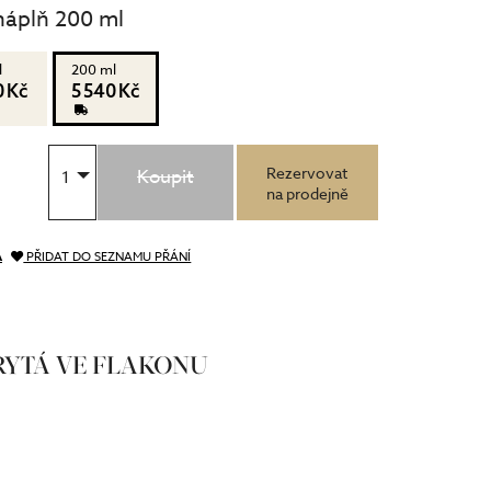
náplň 200 ml
l
200 ml
0 Kč
5 540 Kč
Rezervovat
Koupit
1
na prodejně
A
PŘIDAT DO SEZNAMU PŘÁNÍ
KRYTÁ VE FLAKONU