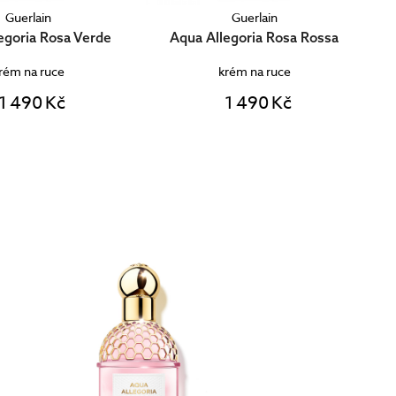
Guerlain
Guerlain
egoria Rosa Rossa
Aqua Allegoria Mandarine Basilic
rém na ruce
krém na ruce
1 490 Kč
1 490 Kč