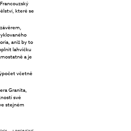
. Francouzský
ělství, které se
uzávěrem,
ecyklovaného
ria, aniž by to
plnit lahvičku
samostatně a je
výpočet včetně
Pera Granita,
ností své
 ve stejném