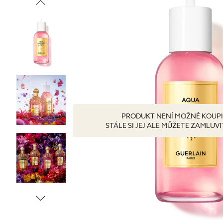
Tonizace
Krémy
TĚLO
denní
noční
24 hodinové
s SPF
DOPLŇKY
BB/CC krémy
PRODUKT NENÍ MOŽNÉ KOUPI
STÁLE SI JEJ ALE MŮŽETE ZAMLUV