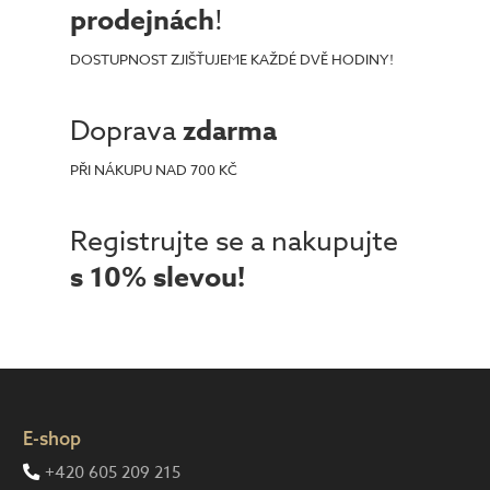
prodejnách
!
DOSTUPNOST ZJIŠŤUJEME KAŽDÉ DVĚ HODINY!
Doprava
zdarma
PŘI NÁKUPU NAD 700 KČ
Registrujte se a nakupujte
s 10% slevou!
E-shop
+420 605 209 215