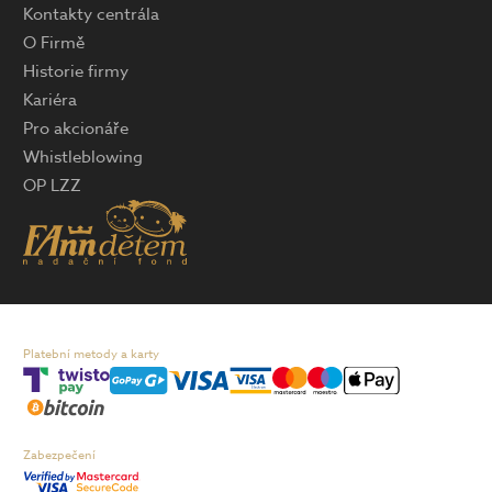
Kontakty centrála
O Firmě
Historie firmy
Kariéra
Pro akcionáře
Whistleblowing
OP LZZ
Platební metody a karty
Zabezpečení