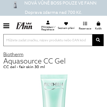
NOVÁ VŮNĚ BOSS POUZE VE FANN
Doprava zdarma nad 700 Kč.
Přihlášení /
Seznam přání
Rezervace
Košík
Registrace
Biotherm
Aquasource CC Gel
CC gel - fair skin 30 ml