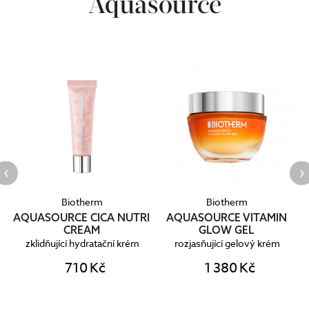
Aquasource
Biotherm
Biotherm
w
AQUASOURCE CICA NUTRI
AQUASOURCE VITAMIN
CREAM
GLOW GEL
zklidňující hydratační krém
rozjasňující gelový krém
710 Kč
1 380 Kč