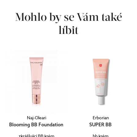
Mohlo by se Vám také
líbit
Naj-Oleari
Erborian
Blooming BB Foundation
SUPER BB
zkrášlující BB krém
bb krém