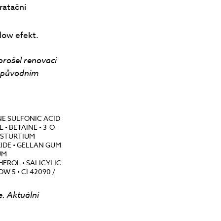
ratační
low efekt.
prošel renovací
o původním
NE SULFONIC ACID
• BETAINE • 3-O-
NASTURTIUM
IDE • GELLAN GUM
UM
EROL • SALICYLIC
W 5 • CI 42090 /
e. Aktuální