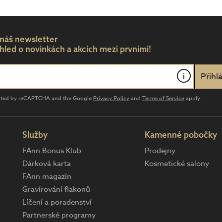
 náš newsletter
hled o novinkách a akcích mezi prvními!
i
tected by reCAPTCHA and the Google
Privacy Policy
and
Terms of Service
apply.
Služby
Kamenné pobočky
FAnn Bonus Klub
Prodejny
Dárková karta
Kosmetické salony
FAnn magazín
Gravírování flakonů
Líčení a poradenství
Partnerské programy