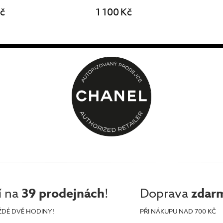
Kč
1 100 Kč
í na
39 prodejnách
!
Doprava
zdar
ŽDÉ DVĚ HODINY!
PŘI NÁKUPU NAD 700 KČ