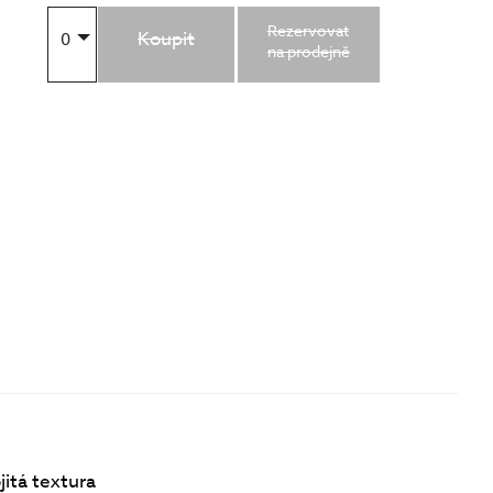
Rezervovat
Koupit
0
na prodejně
jitá textura