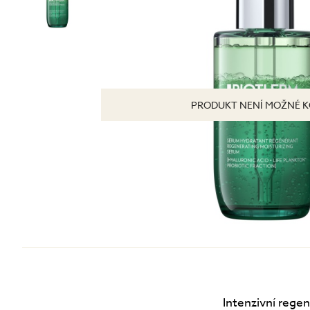
Tonizace
Krémy
TĚLO
denní
noční
24 hodinové
s SPF
DOPLŇKY
PRODUKT NENÍ MOŽNÉ K
BB/CC krémy
Intenzivní regen