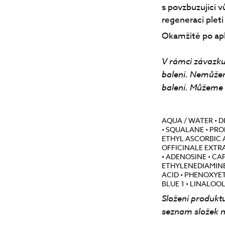
s povzbuzující v
regeneraci pleti
Okamžitě po apl
V rámci závazku
balení. Nemůže
balení. Můžeme a
AQUA / WATER • 
• SQUALANE • PRO
ETHYL ASCORBIC A
OFFICINALE EXTR
• ADENOSINE • CA
ETHYLENEDIAMINE
ACID • PHENOXYETH
BLUE 1 • LINALOO
Složení produktu
seznam složek n