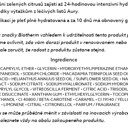
ůní zelených citrusů zajistí až 24-hodinovou intenzivní hyd
 díky výtažkům z léčivých listů Aury.
ikaci je pleť plně hydratovaná a za 10 dnů má obnovený g
 značky Biotherm vzhledem k udržitelnosti tento produkt 
me ovlivnit, zda vám dorazí produkt v renovovaném neb
le zaručit, že radost z produktu zůstane stejná.
Ingredience
DICAPRYLYL ETHER • GLYCERIN • HYDROXYETHYLPIPERAZINE ETHA
PANEDIOL • SODIUM CHLORIDE • MACADAMIA TERNIFOLIA SEED OIL 
CID • HELIANTHUS ANNUUS SEED OIL / SUNFLOWER SEED OIL • 
ACT • SODIUM CITRATE • SODIUM HYALURONATE • SODIUM HYDROX
PRYLYL GLYCOL • VITREOSCILLA FERMENT • CITRIC ACID • TRISODI
 DISUCCINATE • XANTHAN GUM • ETHYLHEXYLGLYCERIN • TOCOPH
ANOL • CI 40800 / BETA-CAROTENE • CARAMEL • CI 19140 / YELLO
L • LIMONENE • CITRAL • CITRONELLOL • PARFUM / FRAGRANCE
 se může průběžně měnit v závislosti na inovacích výrobc
aleznete vždy na obalu zakoupeného produktu.