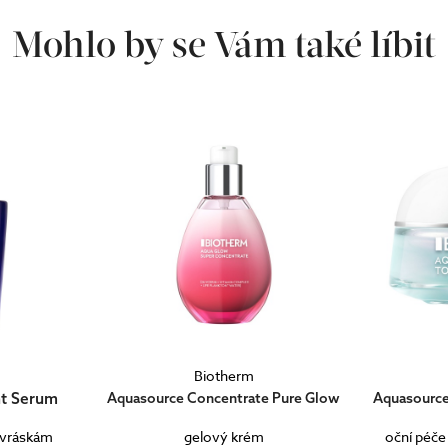
Mohlo by se Vám také líbit
Biotherm
ht Serum
Aquasource Concentrate Pure Glow
Aquasource 
 vráskám
gelový krém
oční péče