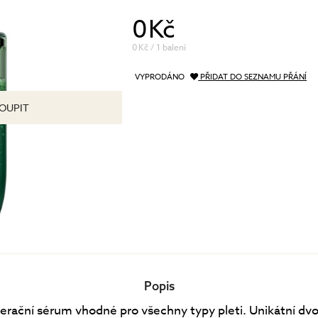
péče o řasy a obočí
0 Kč
Pánská péče
čištění a tonizace
Dárkové kazety
0 Kč / 1 balení
péče o pleť
oční péče
VYPRODÁNO
PŘIDAT DO SEZNAMU PŘÁNÍ
holení a péče o vousy
OUPIT
Popis
erační sérum vhodné pro všechny typy pleti. Unikátní dvo