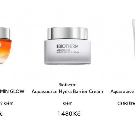
m
Biotherm
arrier Cream
Aquasource Hydra Barrier Cleanser
Aquasource
čistící krém měnící se v pěnu
Kč
1 150 Kč