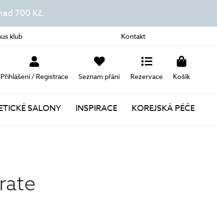
ad 700 Kč.
us klub
Kontakt
Přihlášení / Registrace
Seznam přání
Rezervace
Košík
TICKÉ SALONY
INSPIRACE
KOREJSKÁ PÉČE
Novinky
Akce
rate
Dárky k nákupu