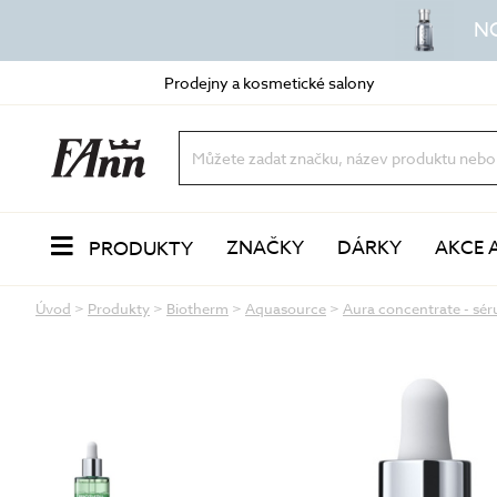
N
Prodejny a kosmetické salony
ZNAČKY
DÁRKY
AKCE 
PRODUKTY
Úvod
>
Produkty
>
Biotherm
>
Aquasource
>
Aura concentrate - sé
PLEŤ
Odlíčení a čištění
dvoufázové odličovače
vody a mléka
oleje a balzámy
VŮNĚ
pěny a gely
peeling a exfoliace
čisticí masky
LÍČENÍ