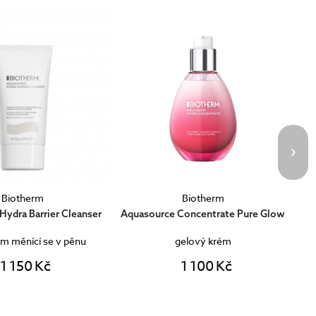
Biotherm
Biotherm
Aquasource Concentrate Plump
 Concentrate Pure Glow
gelový krém
gelový krém
d
1 100 Kč
1 100 Kč