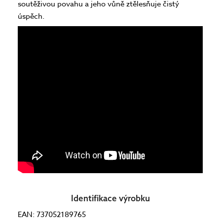
soutěživou povahu a jeho vůně ztělesňuje čistý
úspěch.
Identifikace výrobku
EAN: 737052189765