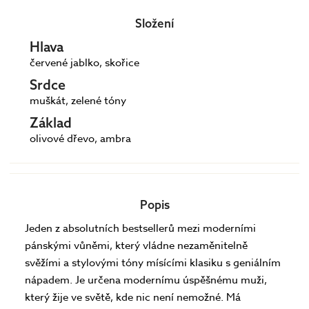
Složení
Hlava
červené jablko, skořice
Srdce
muškát, zelené tóny
Základ
olivové dřevo, ambra
Popis
Jeden z absolutních bestsellerů mezi moderními
pánskými vůněmi, který vládne nezaměnitelně
svěžími a stylovými tóny mísícími klasiku s geniálním
nápadem. Je určena modernímu úspěšnému muži,
který žije ve světě, kde nic není nemožné. Má