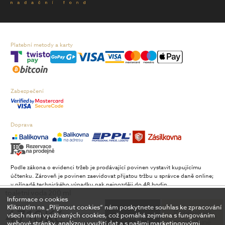
Platební metody a karty
Zabezpečení
Doprava
Podle zákona o evidenci tržeb je prodávající povinen vystavit kupujícímu
účtenku. Zároveň je povinen zaevidovat přijatou tržbu u správce daně online;
v případě technického výpadku pak nejpozději do 48 hodin.
toaletní voda 200 ml
Informace o cookies
Jandáskova 24, 621 00, Brno |
mapa
Kliknutím na „Přijmout cookies“ nám poskytnete souhlas ke zpracování
4 710 Kč
Rezervovat
Copyright © 2026 FAnn Retail, a.s. | Spravuje Digitální agentura
DIGISHOCK
všech námi využívaných cookies, což pomáhá zejména s fungováním
Koupit
na prodejně
webové stránky, analýzou využití dat a s našimi marketingovými