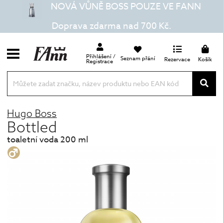
NOVÁ VŮNĚ BOSS POUZE VE FANN
Doprava zdarma nad 700 Kč.
Přihlášení /
Seznam přání
Rezervace
Košík
Registrace
Hugo Boss
Bottled
toaletní voda 200 ml