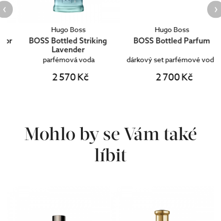
Hugo Boss
Hugo Boss
r
BOSS Bottled Striking
BOSS Bottled Parfum
Lavender
parfémová voda
dárkový set parfémové vody
2 570 Kč
2 700 Kč
Mohlo by se Vám také
líbit