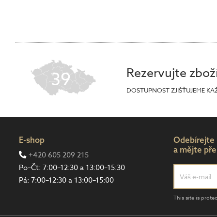
Rezervujte zbož
39
DOSTUPNOST ZJIŠŤUJEME KA
E-shop
Odebírejte
a mějte pře
+420 605 209 215
Po–Čt: 7:00–12:30 a 13:00–15:30
Pá: 7:00–12:30 a 13:00–15:00
This site is pro