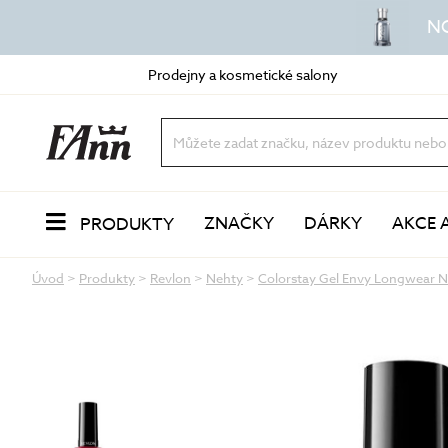
N
Prodejny a kosmetické salony
ZNAČKY
DÁRKY
AKCE 
PRODUKTY
Úvod
>
Produkty
>
Revlon
>
Nehty
>
Colorstay Gel Envy Longwear Nai
PLEŤ
Odlíčení a čištění
dvoufázové odličovače
vody a mléka
oleje a balzámy
VŮNĚ
pěny a gely
peeling a exfoliace
čisticí masky
LÍČENÍ