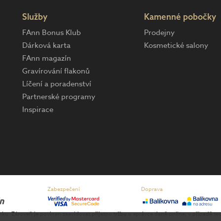
Služby
Kamenné pobočky
FAnn Bonus Klub
Prodejny
Dárková karta
Kosmetické salony
FAnn magazín
Gravírování flakonů
Líčení a poradenství
Partnerské programy
Inspirace
Zabezpečení
Doprava
enku. Zároveň je povinen zaevidovat přijatou tržbu u správce daně online; v případě 