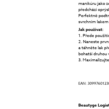
manikúru jako z
předchází oprýs
Perfektně podtr
svrchním lakem
Jak používat:
1. Přede použit
2. Naneste prvn
a táhněte lak p
bohatší druhou 
3. Maximalizujte
EAN: 3099760123
Beautyge Logist