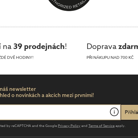
í na
39 prodejnách
!
Doprava
zdar
ŽDÉ DVĚ HODINY!
PŘI NÁKUPU NAD 700 KČ
 náš newsletter
hled o novinkách a akcích mezi prvními!
i
tected by reCAPTCHA and the Google
Privacy Policy
and
Terms of Service
apply.