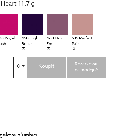
 Heart 11.7 g
00 Royal
450 High
460 Hold
535 Perfect
lush
Roller
Em
Pair
Rezervovat
Koupit
0
na prodejně
 gelově působící