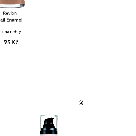
Revlon
ail Enamel
lak na nehty
95 Kč