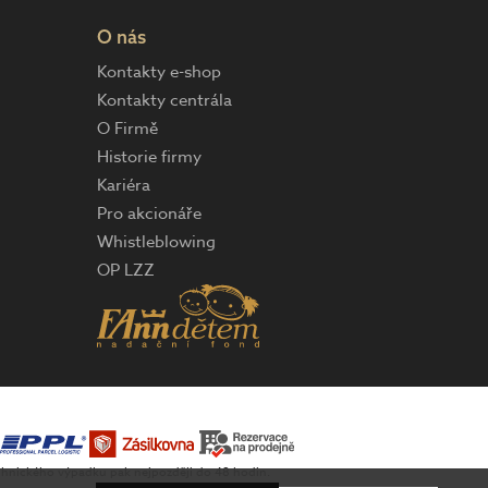
O nás
Kontakty e-shop
Kontakty centrála
O Firmě
Historie firmy
Kariéra
Pro akcionáře
Whistleblowing
OP LZZ
technického výpadku pak nejpozději do 48 hodin.