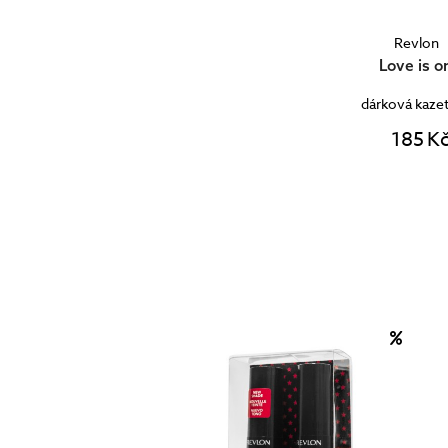
Revlon
Love is o
dárková kazeta
185 K