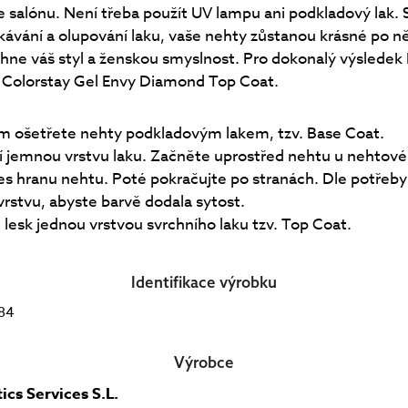
e salónu. Není třeba použít UV lampu ani podkladový lak. 
kávání a olupování laku, vaše nehty zůstanou krásné po ně
hne váš styl a ženskou smyslnost. Pro dokonalý výsledek
 Colorstay Gel Envy Diamond Top Coat.
ím ošetřete nehty podkladovým lakem, tzv. Base Coat.
í jemnou vrstvu laku. Začněte uprostřed nehtu u nehtové
řes hranu nehtu. Poté pokračujte po stranách. Dle potřeb
vrstvu, abyste barvě dodala sytost.
 lesk jednou vrstvou svrchního laku tzv. Top Coat.
Identifikace výrobku
84
Výrobce
ics Services S.L.