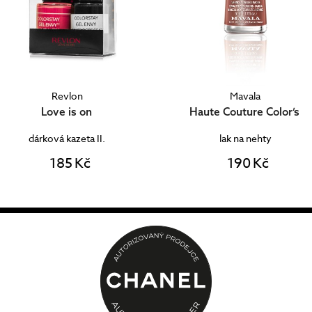
Revlon
Mavala
Love is on
Haute Couture Color’s
dárková kazeta II.
lak na nehty
185 Kč
190 Kč