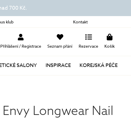
ad 700 Kč.
us klub
Kontakt
Přihlášení / Registrace
Seznam přání
Rezervace
Košík
TICKÉ SALONY
INSPIRACE
KOREJSKÁ PÉČE
Novinky
Akce
l Envy Longwear Nail
Dárky k nákupu