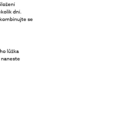
Složení
kolik dní.
 kombinujte se
ho lůžka
y naneste