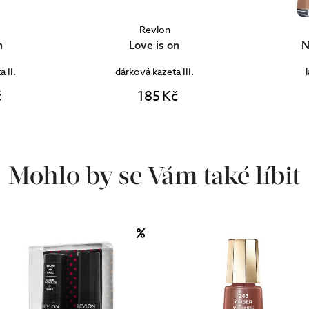
Revlon
n
Love is on
N
 II.
dárková kazeta III.
č
185 Kč
Mohlo by se Vám také líbit