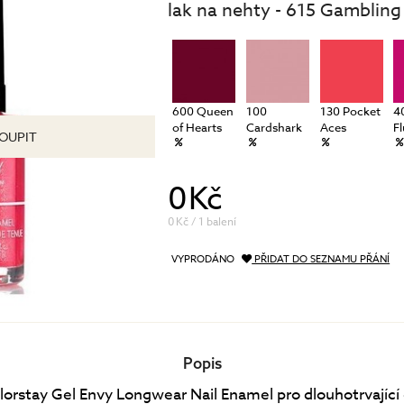
lak na nehty - 615 Gambling
péče o řasy a obočí
Pánská péče
čištění a tonizace
Dárkové kazety
péče o pleť
oční péče
holení a péče o vousy
600 Queen
100
130 Pocket
4
of Hearts
Cardshark
Aces
F
OUPIT
0 Kč
0 Kč / 1 balení
VYPRODÁNO
PŘIDAT DO SEZNAMU PŘÁNÍ
Popis
lorstay Gel Envy Longwear Nail Enamel pro dlouhotrvající