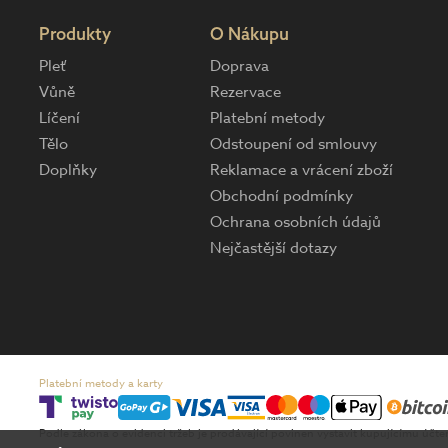
Produkty
O Nákupu
Pleť
Doprava
Vůně
Rezervace
Líčení
Platební metody
Tělo
Odstoupení od smlouvy
Doplňky
Reklamace a vrácení zboží
Obchodní podmínky
Ochrana osobních údajů
Nejčastější dotazy
Platební metody a karty
Podle zákona o evidenci tržeb je prodávající povinen vystavit kupujícímu účt