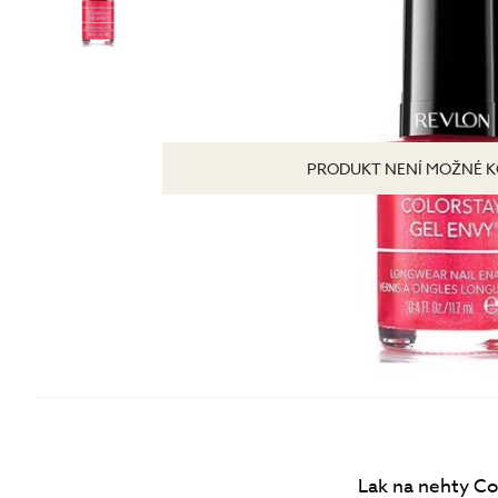
Tonizace
Krémy
TĚLO
denní
noční
24 hodinové
s SPF
DOPLŇKY
PRODUKT NENÍ MOŽNÉ K
BB/CC krémy
Lak na nehty Co