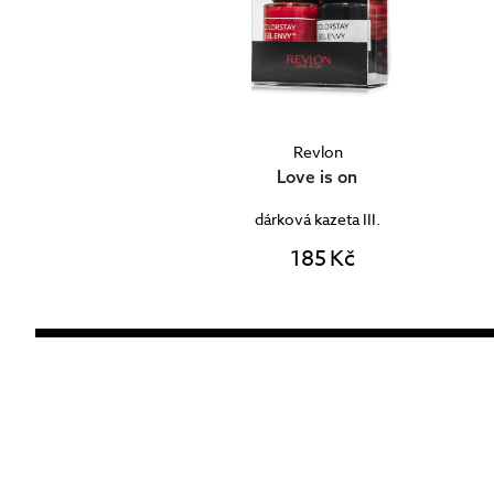
Revlon
Love is on
dárková kazeta III.
185 Kč