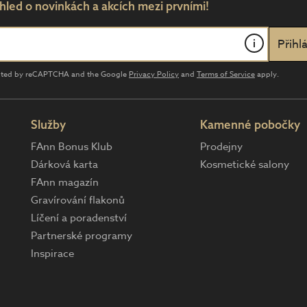
hled o novinkách a akcích mezi prvními!
i
tected by reCAPTCHA and the Google
Privacy Policy
and
Terms of Service
apply.
Služby
Kamenné pobočky
FAnn Bonus Klub
Prodejny
Dárková karta
Kosmetické salony
FAnn magazín
Gravírování flakonů
Líčení a poradenství
Partnerské programy
Inspirace