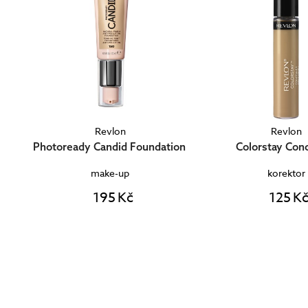
Revlon
Revlon
Photoready Candid Foundation
Colorstay Con
make-up
korektor
195 Kč
125 K