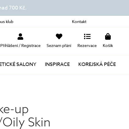
ad 700 Kč.
us klub
Kontakt
Přihlášení / Registrace
Seznam přání
Rezervace
Košík
TICKÉ SALONY
INSPIRACE
KOREJSKÁ PÉČE
Novinky
Akce
ke-up
Dárky k nákupu
Oily Skin