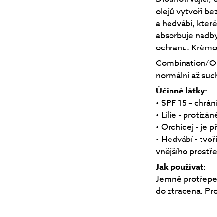
olejů vytvoří be
a hedvábí, které 
absorbuje nadbyt
ochranu. Krémová
Combination/Oil
normální až suc
Účinné látky:
• SPF 15 – chrán
• Lilie - protizá
• Orchidej - je
• Hedvábí - tvoř
vnějšího prostře
Jak používat:
Jemně protřepej
do ztracena. Pro