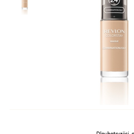
Tonizace
Krémy
TĚLO
denní
noční
24 hodinové
s SPF
DOPLŇKY
BB/CC krémy
Dlouhotrvající,