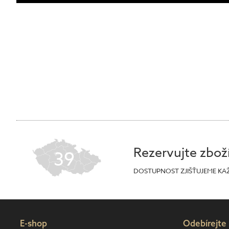
Rezervujte zbož
39
DOSTUPNOST ZJIŠŤUJEME KA
E-shop
Odebírejte