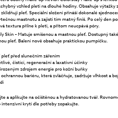
zchybný vzhled pleti na dlouhé hodiny. Obsahuje výtažky z l
zklidňují pleť. Speciální složení přináší dokonalé sjednocen
ečnou mastnotu a zajistí tím matný finiš. Po celý den po
 textura přilne k pleti, a přitom neucpává póry.
y Skin – Matuje smíšenou a mastnou pleť. Dostupný také 
hou pleť. Balení nově obsahuje praktickou pumpičku.
í pleť před slunečním zářením
nětlivé, čistící, regenerační a laxativní účinky
 přirozeným zdrojem energie pro kožní buňky
í ochrannou bariéru, která zvláčňuje, zadržuje vlhkost a bo
dí
te a aplikujte na očištěnou a hydratovanou tvář. Rovnom
 intenzivní krytí dle potřeby zopakujte.