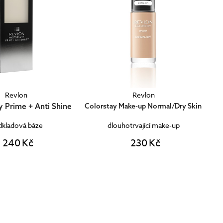
Revlon
Revlon
 Prime + Anti Shine
Colorstay Make-up Normal/Dry Skin
kladová báze
dlouhotrvající make-up
240 Kč
230 Kč