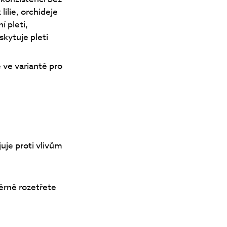
ilie, orchideje
í pleti,
skytuje pleti
ve variantě pro
juje proti vlivům
ěrně rozetřete