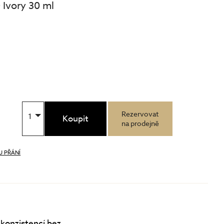
 Ivory 30 ml
Rezervovat
1
Koupit
na prodejně
U PŘÁNÍ
 konzistencí bez