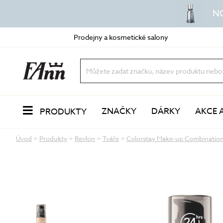
N
Prodejny a kosmetické salony
ZNAČKY
DÁRKY
AKCE 
PRODUKTY
Úvod
>
Produkty
>
Revlon
>
Tváře
>
Colorstay Make-up Combination/
PLEŤ
Odlíčení a čištění
dvoufázové odličovače
vody a mléka
oleje a balzámy
VŮNĚ
pěny a gely
peeling a exfoliace
čisticí masky
LÍČENÍ