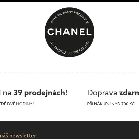
í na
39 prodejnách
!
Doprava
zdar
ŽDÉ DVĚ HODINY!
PŘI NÁKUPU NAD 700 KČ
 náš newsletter