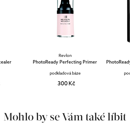
Revlon
cealer
PhotoReady Perfecting Primer
PhotoReady
podkladová báze
pod
č
300 Kč
Mohlo by se Vám také líbit