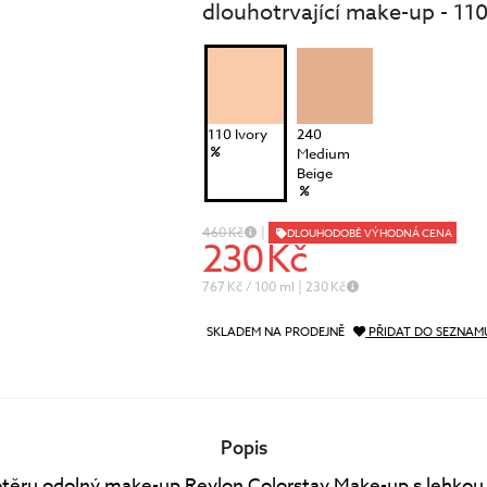
dlouhotrvající make-up - 110
péče o řasy a obočí
Pánská péče
čištění a tonizace
Dárkové kazety
péče o pleť
oční péče
holení a péče o vousy
110 Ivory
240
Medium
Beige
460 Kč
|
DLOUHODOBĚ VÝHODNÁ CENA
230 Kč
767 Kč / 100 ml
| 230 Kč
SKLADEM NA PRODEJNĚ
PŘIDAT DO SEZNAM
Popis
 otěru odolný make-up Revlon Colorstay Make-up s lehkou