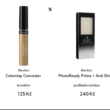
Revlon
Revlon
Colorstay Concealer
PhotoReady Prime + Anti Sh
korektor
podkladová báze
125 Kč
240 Kč