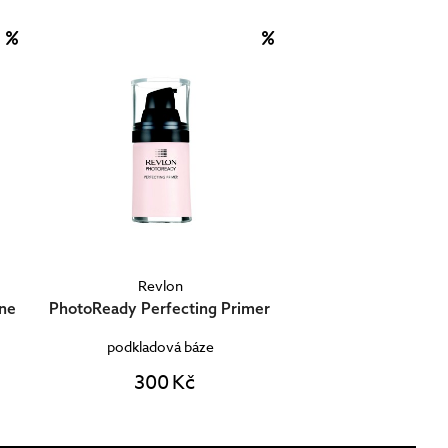
Revlon
ine
PhotoReady Perfecting Primer
podkladová báze
300 Kč