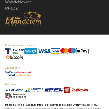
Whistleblowing
OP LZZ
Platební metody a karty
Zabezpečení
Doprava
Podle zákona o evidenci tržeb je prodávající povinen vystavit kupujícímu
účtenku. Zároveň je povinen zaevidovat přijatou tržbu u správce daně online;