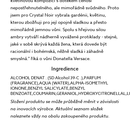
květinovou kompozici s dotekem čehosi
nepostřehnutelného, ale mimořádně svůdného. Proto
jsem pro Crystal Noir vybrala gardénii, květinu,
kterou zbožňuji pro její opojně sladkou a přesto
mimořádně jemnou vůni. Spolu s hřejivou silou
ambry vytváří nádherně vyvážené protiklady - stejné,
jaké v sobě skrývá každá žena, která dovede být
racionální i bohémská, něžně sladká i záhadně
smyslná." říká o vůni Donatella Versace.
Ingredience
ALCOHOL DENAT . (SD Alcohol 39-C .),PARFUM
(FRAGRANCE),AQUA (WATER),ALPHA-ISOMETHYL
IONONE,BENZYL SALICYLATE,BENZYL
BENZOATE,COUMARIN,GERANIOL,HYDROXYCITRONELLAL,L
Složení produktu se může průběžně měnit v závislosti
na inovacích výrobce. Aktuální seznam složek
naleznete vždy na obalu zakoupeného produktu.