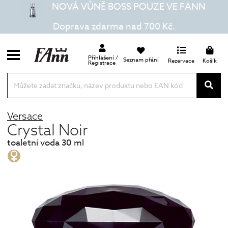
NOVÁ VŮNĚ BOSS POUZE VE FANN
Doprava zdarma nad 700 Kč.
Přihlášení /
Seznam přání
Rezervace
Košík
Registrace
Versace
Crystal Noir
toaletní voda 30 ml