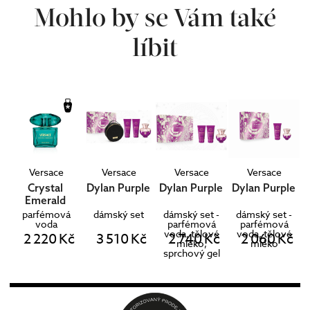
Mohlo by se Vám také
líbit
Versace
Versace
Versace
Versace
Crystal
Dylan Purple
Dylan Purple
Dylan Purple
Emerald
parfémová
dámský set
dámský set -
dámský set -
voda
parfémová
parfémová
voda, tělové
voda, tělové
2 220 Kč
3 510 Kč
2 740 Kč
2 060 Kč
mléko,
mléko
sprchový gel