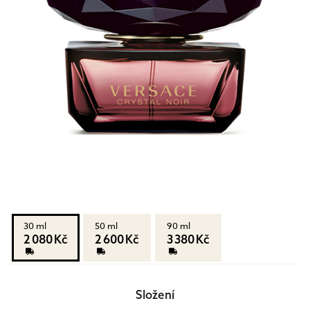
30 ml
50 ml
90 ml
2 080 Kč
2 600 Kč
3 380 Kč
Složení