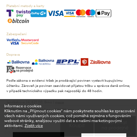
Platební metody a karty
Zabezpečení
Doprava
Podle zákona o evidenci tržeb je prodávající povinen vystavit kupujícímu
účtenku. Zároveň je povinen zaevidovat přijatou tržbu u správce daně online;
v případě technického výpadku pak nejpozději do 48 hodin.
Jandáskova 24, 621 00, Brno |
mapa
Informace o cookies
Copyright © 2026 FAnn Retail, a.s. | Spravuje Digitální agentura
DIGISHOCK
Kliknutím na „Přijmout cookies“ nám poskytnete souhlas ke zpracování
krémový korektor - 1W Warm
všech námi využívaných cookies, což pomáhá zejména s fungováním
webové stránky, analýzou využití dat a s našimi marketingovými
Rezervovat
1 110 Kč
aktivitami.
Zjistit více
Koupit
na prodejně
10 091 Kč / 100 ml