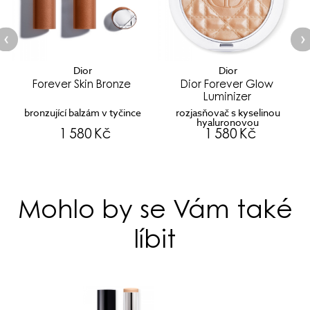
Dior
Dior
ver Skin Bronze
Dior Forever Glow
Forever 
Luminizer
jící balzám v tyčince
rozjasňovač s kyselinou
pudrový bron
hyaluronovou
jasem nebo
1 580 Kč
1 580 Kč
1 
Mohlo by se Vám také
líbit