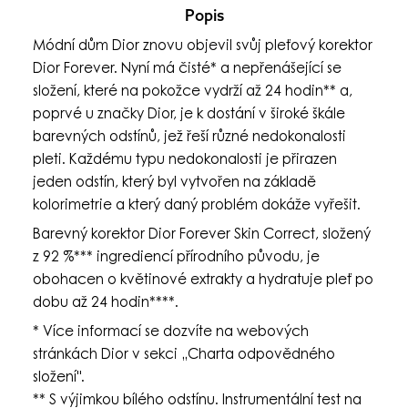
Popis
Módní dům Dior znovu objevil svůj pleťový korektor
Dior Forever. Nyní má čisté* a nepřenášející se
složení, které na pokožce vydrží až 24 hodin** a,
poprvé u značky Dior, je k dostání v široké škále
barevných odstínů, jež řeší různé nedokonalosti
pleti. Každému typu nedokonalosti je přirazen
jeden odstín, který byl vytvořen na základě
kolorimetrie a který daný problém dokáže vyřešit.
Barevný korektor Dior Forever Skin Correct, složený
z 92 %*** ingrediencí přírodního původu, je
obohacen o květinové extrakty a hydratuje pleť po
dobu až 24 hodin****.
* Více informací se dozvíte na webových
stránkách Dior v sekci „Charta odpovědného
složení".
** S výjimkou bílého odstínu. Instrumentální test na