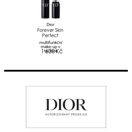
Dior
Forever Skin
Perfect
multifunkční
make-up v
tyčince
1 630 Kč