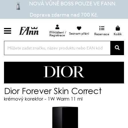
NOVÁ VŮNĚ BOSS POUZE VE FANN
Doprava zdarma nad 700 Kč.
Přihlášení /
Seznam přání
Rezervace
Košík
Registrace
Dior
Dior Forever Skin Correct
krémový korektor - 1W Warm 11 ml