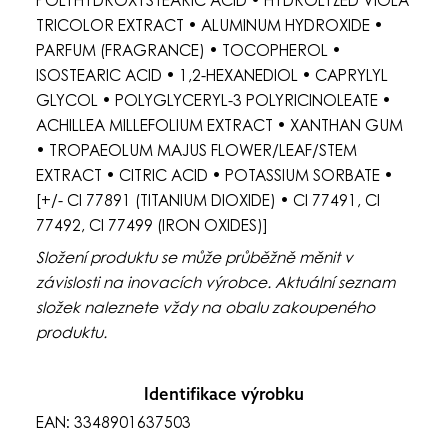
POLYHYDROXYSTEARIC ACID • HYDROLYZED VIOLA
TRICOLOR EXTRACT • ALUMINUM HYDROXIDE •
PARFUM (FRAGRANCE) • TOCOPHEROL •
ISOSTEARIC ACID • 1,2-HEXANEDIOL • CAPRYLYL
GLYCOL • POLYGLYCERYL-3 POLYRICINOLEATE •
ACHILLEA MILLEFOLIUM EXTRACT • XANTHAN GUM
• TROPAEOLUM MAJUS FLOWER/LEAF/STEM
EXTRACT • CITRIC ACID • POTASSIUM SORBATE •
[+/- CI 77891 (TITANIUM DIOXIDE) • CI 77491, CI
77492, CI 77499 (IRON OXIDES)]
Složení produktu se může průběžně měnit v
závislosti na inovacích výrobce. Aktuální seznam
složek naleznete vždy na obalu zakoupeného
produktu.
Identifikace výrobku
EAN: 3348901637503