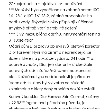
27 subjektech a subjektivní test používání.
*** Množství bylo vypočteno na základě norem ISO
16128-1 a ISO 16128-2, včetně procentuálního
podílu vody. Zbývající složky přispívají k účinnosti,
smyslové přitažlivosti a stabilitě složení.
**** S výjimkou bílého odstínu. Instrumentální test na
31 subjektech.
Módní dům Dior znovu objevil svůj pleťový korektor
Dior Forever. Nyní má čisté* a nepřenášející se
složení, které na pokožce vydrží až 24 hodin** a,
poprvé u značky Dior, je k dostání v široké škále
barevných odstínů, jež řeší různé nedokonalosti
pleti. Každému typu nedokonalosti je přirazen
jeden odstín, který byl vytvořen na základě
kolorimetrie a který daný problém dokáže vyřešit.
Barevný korektor Dior Forever Skin Correct, složený
z 92 %*** ingrediencí přírodního původu, je