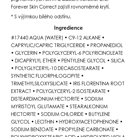
Forever Skin Correct zajistí rovnoměrné krytí.
* S výjimkou bílého odstínu.
Ingredience
#17440 AQUA (WATER) • C9-12 ALKANE •
CAPRYLIC/CAPRIC TRIGLYCERIDE • PROPANEDIOL
• GLYCERIN • POLYGLYCERYL-6 POLYRICINOLEATE
• DICAPRYLYL ETHER • PENTYLENE GLYCOL • SILICA
• POLYGLYCERYL-10 DECAISOSTEARATE •
SYNTHETIC FLUORPHLOGOPITE •
TRIMETHYLSILOXYSILICATE • IRIS FLORENTINA ROOT
EXTRACT • POLYGLYCERYL-2 ISOSTEARATE •
DISTEARDIMONIUM HECTORITE • SODIUM
MYRISTOYL GLUTAMATE • STEARALKONIUM
HECTORITE • SODIUM CHLORIDE • BUTYLENE
GLYCOL • LECITHIN • HYDROXYACETOPHENONE •
SODIUM BENZOATE • PROPYLENE CARBONATE •