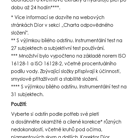
obohacen o květinové extrakty a hydratuje pleť po
dobu až 24 hodin****.
* Více informací se dozvíte na webových
stránkách Dior v sekci „Charta odpovědného
složení".
** S výjimkou bílého odstínu. Instrumentální test na
27 subjektech a subjektivní test používání.
*** Množství bylo vypočteno na základě norem ISO
16128-1 a ISO 16128-2, včetně procentuálního
podílu vody. Zbývající složky přispívají k účinnosti,
smyslové přitažlivosti a stabilitě složení.
**** S výjimkou bílého odstínu. Instrumentální test na
31 subjektech.
Použití
:
Vyberte si odstín podle potřeb své pleti
a dosáhněte okamžité a cílené korekce* různých
nedokonalostí, včetně kruhů pod očima,
pigmentových skvrn a dalších. Korektor Dior