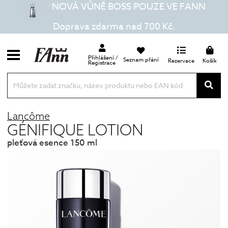
NOVÁ VŮNĚ BOSS POUZE VE FANN
Doprava zdarma nad 700 Kč.
Přihlášení /
Seznam přání
Rezervace
Košík
Registrace
Lancôme
GÉNIFIQUE LOTION
pleťová esence 150 ml