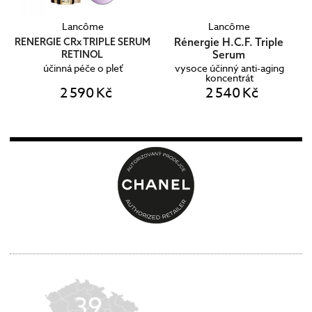
Lancôme
Lancôme
Rénergie H.C.F. Triple
RENERGIE CRx TRIPLE SERUM
Serum
RETINOL
účinná péče o pleť
vysoce účinný anti-aging
koncentrát
2 590 Kč
2 540 Kč
39