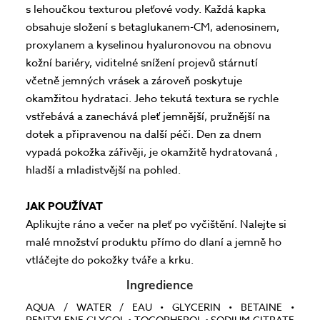
s lehoučkou texturou pleťové vody. Každá kapka
obsahuje složení s betaglukanem-CM, adenosinem,
proxylanem a kyselinou hyaluronovou na obnovu
kožní bariéry, viditelné snížení projevů stárnutí
včetně jemných vrásek a zároveň poskytuje
okamžitou hydrataci. Jeho tekutá textura se rychle
vstřebává a zanechává pleť jemnější, pružnější na
dotek a připravenou na další péči. Den za dnem
vypadá pokožka zářivěji, je okamžitě hydratovaná ,
hladší a mladistvější na pohled.
JAK POUŽÍVAT
Aplikujte ráno a večer na pleť po vyčištění. Nalejte si
malé množství produktu přímo do dlaní a jemně ho
vtláčejte do pokožky tváře a krku.
Ingredience
AQUA / WATER / EAU • GLYCERIN • BETAINE •
PENTYLENE GLYCOL • TOCOPHEROL • SODIUM CITRATE