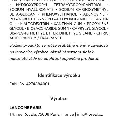
• HYDROXYPROPYL TETRAHYDROPYRANTRIOL •
SODIUM HYALURONATE • SODIUM CARBOXYMETHYL
BETA-GLUCAN • PHENOXYETHANOL • ADENOSINE •
PPG-26-BUTETH-26 • PEG-40 HYDROGENATED CASTOR
OIL • MALTODEXTRIN • XANTHAN GUM • PROPYLENE
GLYCOL • BIOSACCHARIDE GUM-1 • CAPRYLYL GLYCOL •
BIS-PEG-18 METHYL ETHER DIMETHYL SILANE • CITRIC
ACID • PARFUM / FRAGRANCE
Složení produktu se může průběžně měnit v závislosti
na inovacích výrobce. Aktuální seznam složek
naleznete vždy na obalu zakoupeného produktu.
Identifikace výrobku
EAN: 3614274684001
Výrobce
LANCOME PARIS
14, rue Royale, 75008 Paris, France | info@loreal.cz