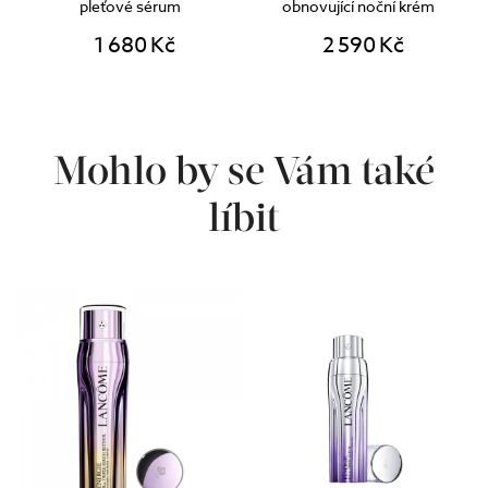
pleťové sérum
obnovující noční krém
1 680 Kč
2 590 Kč
Mohlo by se Vám také
líbit