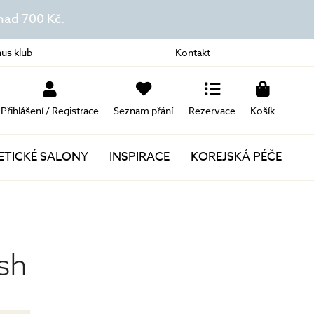
ad 700 Kč.
us klub
Kontakt
Přihlášení / Registrace
Seznam přání
Rezervace
Košík
TICKÉ SALONY
INSPIRACE
KOREJSKÁ PÉČE
Novinky
Akce
sh
Dárky k nákupu