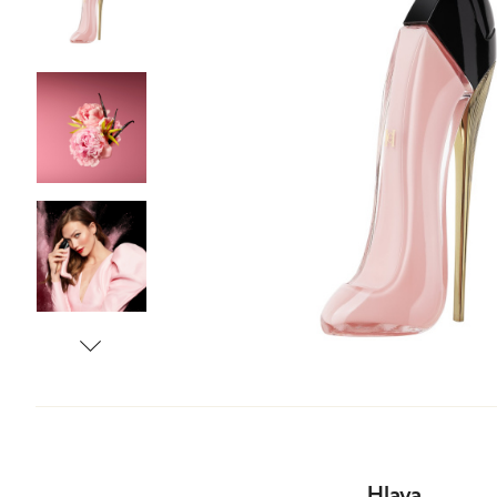
Tonizace
Krémy
TĚLO
denní
noční
24 hodinové
s SPF
DOPLŇKY
BB/CC krémy
Hlava