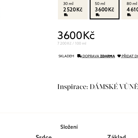
30 ml
50 ml
80 ml
péče o řasy a obočí
2 520 Kč
3 600 Kč
4 61
Pánská péče
čištění a tonizace
Dárkové kazety
péče o pleť
oční péče
3 600 Kč
holení a péče o vousy
7 200 Kč / 100 ml
SKLADEM
DOPRAVA
ZDARMA
PŘIDAT D
Inspirace: DÁMSKÉ VŮN
Složení
Srdce
Základ