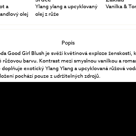
ot a
Ylang ylang a upcyklovaný
Vanilka & To
andlový olej
olej z růže
Popis
a Good Girl Blush je svěží květinová exploze ženskosti, 
 růžovou barvu. Kontrast mezi smyslnou vanilkou a roma
 doplňuje exotický Ylang Ylang a upcyklovaná růžová vo
složení pochází pouze z udržitelných zdrojů.