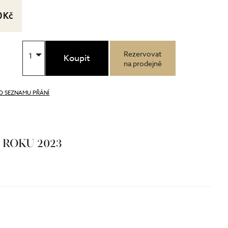
0 Kč
Rezervovat
1
Koupit
na prodejně
O SEZNAMU PŘÁNÍ
Ě ROKU 2023