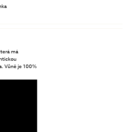
nka
která má
ntickou
da. Vůně je 100%