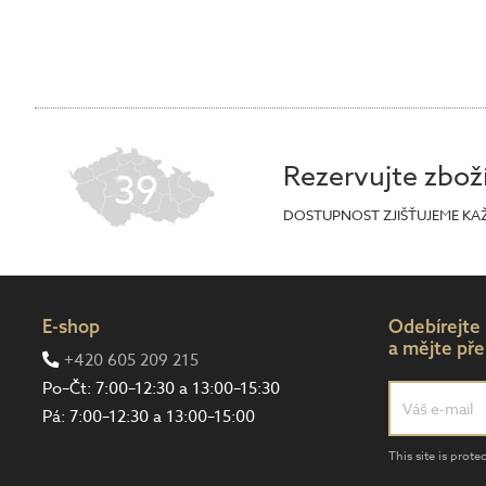
Rezervujte zbož
39
DOSTUPNOST ZJIŠŤUJEME KA
E-shop
Odebírejte
a mějte pře
+420 605 209 215
Po–Čt: 7:00–12:30 a 13:00–15:30
Pá: 7:00–12:30 a 13:00–15:00
This site is pro