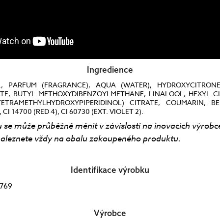
Ingredience
, PARFUM (FRAGRANCE), AQUA (WATER), HYDROXYCITRONE
ATE, BUTYL METHOXYDIBENZOYLMETHANE, LINALOOL, HEXYL CI
TETRAMETHYLHYDROXYPIPERIDINOL) CITRATE, COUMARIN, B
I 14700 (RED 4), CI 60730 (EXT. VIOLET 2).
 se může průběžně měnit v závislosti na inovacích výrobc
aleznete vždy na obalu zakoupeného produktu.
Identifikace výrobku
769
Výrobce