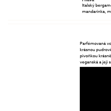
Italský bergam
mandarinka, m
Parfémovaná vod
krásnou pudrově
pivoňkou krásně
veganská a její 