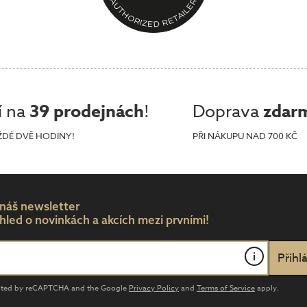
í na
39 prodejnách
!
Doprava
zdar
ŽDÉ DVĚ HODINY!
PŘI NÁKUPU NAD 700 KČ
 náš newsletter
hled o novinkách a akcích mezi prvními!
i
tected by reCAPTCHA and the Google
Privacy Policy
and
Terms of Service
apply.