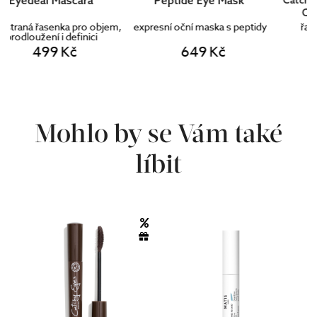
Certified Crazy Blue
m,
expresní oční maska s peptidy
řasenka pro citlivé oči
649 Kč
165 Kč
Mohlo by se Vám také
líbit