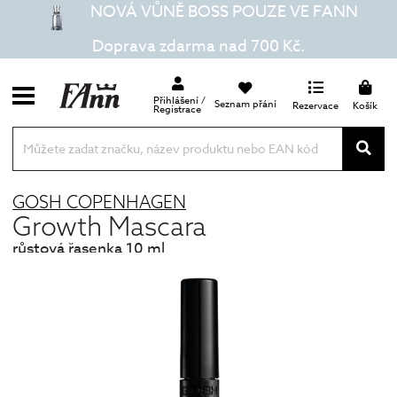
NOVÁ VŮNĚ BOSS POUZE VE FANN
Doprava zdarma nad 700 Kč.
Přihlášení /
Seznam přání
Rezervace
Košík
Registrace
GOSH COPENHAGEN
Growth Mascara
růstová řasenka 10 ml