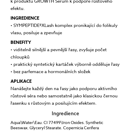
k produktu GROWTH Serum k podpoře růstového
efektu.
INGREDIENCE
• SYMPEPTIDE®XLash komplex pronikající do folikuly
vlasu, posiluje a zpevňuje
BENEFITY
• viditelně silnější a pevnější řasy, zvyšuje počet
chloupků
• praktický syntetický kartáček výborně odděluje řasy
• bez parfemace a hormonálních složek
APLIKACE
Nanášejte každý den na řasy jako podporu aktivního
růstové séra nebo samostatně jako klasickou černou
řasenku s růstovým a posilujícím efektem.
Ingredience
Aqua\Water\Eau. CI 77499\Iron Oxides. Synthetic
Beeswax. Glyceryl Stearate. Copernicia Cerifera