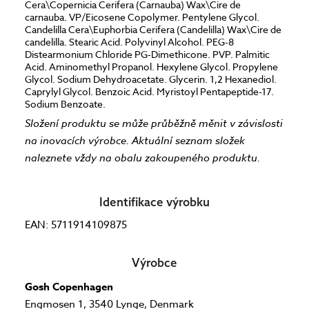
Cera\Copernicia Cerifera (Carnauba) Wax\Cire de
carnauba. VP/Eicosene Copolymer. Pentylene Glycol.
Candelilla Cera\Euphorbia Cerifera (Candelilla) Wax\Cire de
candelilla. Stearic Acid. Polyvinyl Alcohol. PEG-8
Distearmonium Chloride PG-Dimethicone. PVP. Palmitic
Acid. Aminomethyl Propanol. Hexylene Glycol. Propylene
Glycol. Sodium Dehydroacetate. Glycerin. 1,2 Hexanediol.
Caprylyl Glycol. Benzoic Acid. Myristoyl Pentapeptide-17.
Sodium Benzoate.
Složení produktu se může průběžně měnit v závislosti
na inovacích výrobce. Aktuální seznam složek
naleznete vždy na obalu zakoupeného produktu.
Identifikace výrobku
EAN: 5711914109875
Výrobce
Gosh Copenhagen
Engmosen 1, 3540 Lynge, Denmark