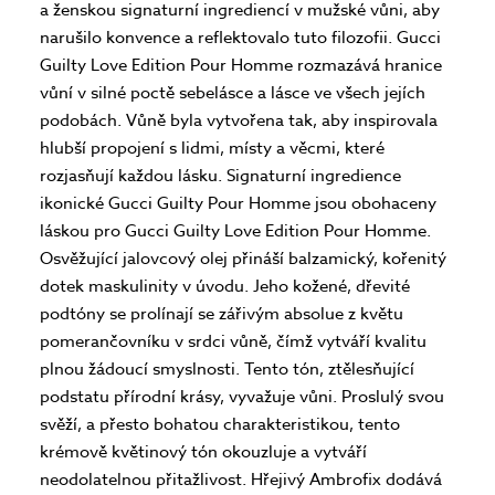
a ženskou signaturní ingrediencí v mužské vůni, aby
narušilo konvence a reflektovalo tuto filozofii. Gucci
Guilty Love Edition Pour Homme rozmazává hranice
vůní v silné poctě sebelásce a lásce ve všech jejích
podobách. Vůně byla vytvořena tak, aby inspirovala
hlubší propojení s lidmi, místy a věcmi, které
rozjasňují každou lásku. Signaturní ingredience
ikonické Gucci Guilty Pour Homme jsou obohaceny
láskou pro Gucci Guilty Love Edition Pour Homme.
Osvěžující jalovcový olej přináší balzamický, kořenitý
dotek maskulinity v úvodu. Jeho kožené, dřevité
podtóny se prolínají se zářivým absolue z květu
pomerančovníku v srdci vůně, čímž vytváří kvalitu
plnou žádoucí smyslnosti. Tento tón, ztělesňující
podstatu přírodní krásy, vyvažuje vůni. Proslulý svou
svěží, a přesto bohatou charakteristikou, tento
krémově květinový tón okouzluje a vytváří
neodolatelnou přitažlivost. Hřejivý Ambrofix dodává