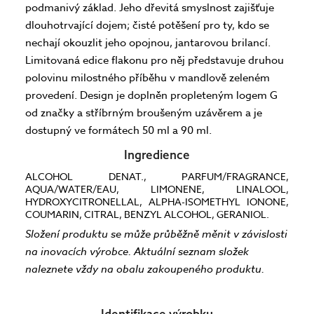
podmanivý základ. Jeho dřevitá smyslnost zajišťuje
dlouhotrvající dojem; čisté potěšení pro ty, kdo se
nechají okouzlit jeho opojnou, jantarovou brilancí.
Limitovaná edice flakonu pro něj představuje druhou
polovinu milostného příběhu v mandlově zeleném
provedení. Design je doplněn propleteným logem G
od značky a stříbrným broušeným uzávěrem a je
dostupný ve formátech 50 ml a 90 ml.
Ingredience
ALCOHOL DENAT., PARFUM/FRAGRANCE,
AQUA/WATER/EAU, LIMONENE, LINALOOL,
HYDROXYCITRONELLAL, ALPHA-ISOMETHYL IONONE,
COUMARIN, CITRAL, BENZYL ALCOHOL, GERANIOL.
Složení produktu se může průběžně měnit v závislosti
na inovacích výrobce. Aktuální seznam složek
naleznete vždy na obalu zakoupeného produktu.
Identifikace výrobku