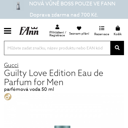
NOVÁ VŮNĚ BOSS POUZE VE FANN
Doprava zdarma nad 700 Kč.
Přihlášení /
Seznam přání
Rezervace
Košík
Registrace
Gucci
Guilty Love Edition Eau de
Parfum for Men
parfémová voda 50 ml