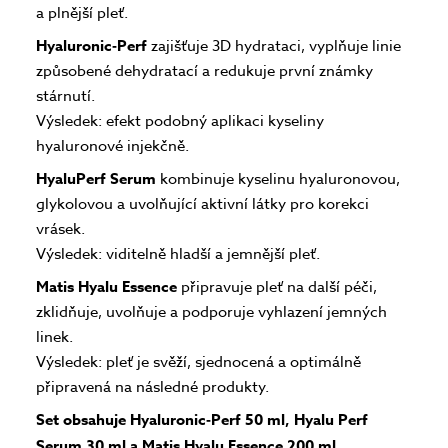
a plnější pleť.
Hyaluronic‑Perf
zajišťuje 3D hydrataci, vyplňuje linie
způsobené dehydratací a redukuje první známky
stárnutí.
Výsledek: efekt podobný aplikaci kyseliny
hyaluronové injekčně.
HyaluPerf Serum
kombinuje kyselinu hyaluronovou,
glykolovou a uvolňující aktivní látky pro korekci
vrásek.
Výsledek: viditelně hladší a jemnější pleť.
Matis Hyalu Essence
připravuje pleť na další péči,
zklidňuje, uvolňuje a podporuje vyhlazení jemných
linek.
Výsledek: pleť je svěží, sjednocená a optimálně
připravená na následné produkty.
Set obsahuje Hyaluronic‑Perf 50 ml, Hyalu Perf
Serum 30 ml a Matis Hyalu Essence 200 ml.