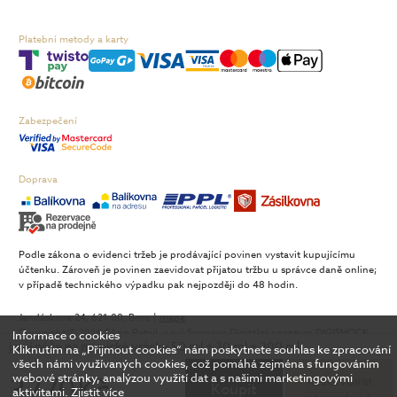
Platební metody a karty
Zabezpečení
Doprava
Podle zákona o evidenci tržeb je prodávající povinen vystavit kupujícímu
účtenku. Zároveň je povinen zaevidovat přijatou tržbu u správce daně online;
v případě technického výpadku pak nejpozději do 48 hodin.
Jandáskova 24, 621 00, Brno |
mapa
Copyright © 2026 FAnn Retail, a.s. | Spravuje Digitální agentura
DIGISHOCK
Informace o cookies
jarní péče na mimické vrásky 50 ml + 30 ml + 200 ml
Kliknutím na „Přijmout cookies“ nám poskytnete souhlas ke zpracování
všech námi využívaných cookies, což pomáhá zejména s fungováním
3 770 Kč
webové stránky, analýzou využití dat a s našimi marketingovými
Rezervovat
Koupit
aktivitami.
Zjistit více