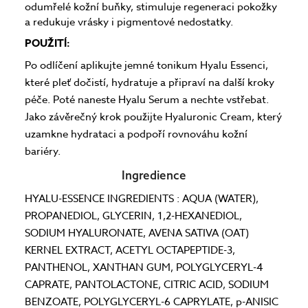
odumřelé kožní buňky, stimuluje regeneraci pokožky
a redukuje vrásky i pigmentové nedostatky.
POUŽITÍ:
Po odlíčení aplikujte jemné tonikum Hyalu Essenci,
které pleť dočistí, hydratuje a připraví na další kroky
péče. Poté naneste Hyalu Serum a nechte vstřebat.
Jako závěrečný krok použijte Hyaluronic Cream, který
uzamkne hydrataci a podpoří rovnováhu kožní
bariéry.
Ingredience
HYALU-ESSENCE INGREDIENTS : AQUA (WATER),
PROPANEDIOL, GLYCERIN, 1,2-HEXANEDIOL,
SODIUM HYALURONATE, AVENA SATIVA (OAT)
KERNEL EXTRACT, ACETYL OCTAPEPTIDE-3,
PANTHENOL, XANTHAN GUM, POLYGLYCERYL-4
CAPRATE, PANTOLACTONE, CITRIC ACID, SODIUM
BENZOATE, POLYGLYCERYL-6 CAPRYLATE, p-ANISIC