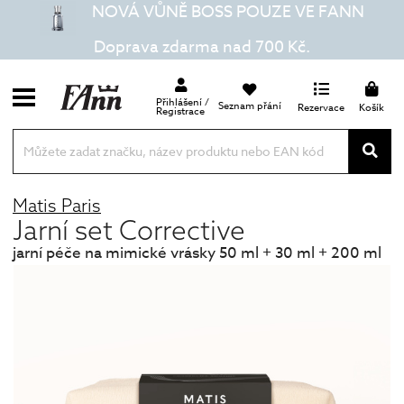
NOVÁ VŮNĚ BOSS POUZE VE FANN
Doprava zdarma nad 700 Kč.
Přihlášení /
Seznam přání
Rezervace
Košík
Registrace
Matis Paris
Jarní set Corrective
jarní péče na mimické vrásky 50 ml + 30 ml + 200 ml