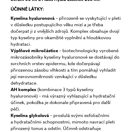
ÚČINNÉ LÁTKY:
Kyselina hyaluronová
– přirozeně se vyskytující v pleti
v důsledku postupujícího věku mizí a je třeba
dočerpat ji z vnějších zdrojů. Komplex obsahuje dvojí
typ kyseliny pro okamžité vyplnění a hloubkovou
hydrataci.
Výplňové mikročástice
– biotechnologicky vyrobené
mikrozásobníky kyseliny hyaluronové se dostávají do
svrchních vrstev epidermu, kde dočerpávají
přirozenou zásobu vlhkosti a tím pomáhají vyhladit
její nerovnoměrnosti vznikající v důsledku
dehydratace.
AH komplex
(kombinace 3 typů kyseliny
hyaluronové) – má výrazný vyhlazující a hydratační
účinek, pokožka je dokonale připravená pro další
péči.
Kyselina glykolová
– proslulá svými exfoliačními
a hydratačními schopnostmi, mimoto navrací pleti
přirozený tonus a odstín. Účinně odstraňuje