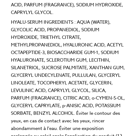
ACID, PARFUM (FRAGRANCE), SODIUM HYDROXIDE,
CAPRYLYL GLYCOL.
HYALU-SERUM INGREDIENTS : AQUA (WATER),
GLYCOLIC ACID, PROPANEDIOL, SODIUM
HYDROXIDE, TRIETHYL CITRATE,
METHYLPROPANEDIOL, HYALURONIC ACID, ACETYL
OCTAPEPTIDE-3, BIOSACCHARIDE GUM-1, SODIUM
HYALURONATE, SCLEROTIUM GUM, LECITHIN,
SILANETRIOL, SUCROSE PALMITATE, XANTHAN GUM,
GLYCERYL UNDECYLENATE, PULLULAN, GLYCERYL
LINOLEATE, TOCOPHERYL ACETATE, GLYCERIN,
LEVULINIC ACID, CAPRYLYL GLYCOL, SILICA,
PARFUM (FRAGRANCE), CITRIC ACID, o-CYMEN-5-OL,
GLYCERYL CAPRYLATE, p-ANISIC ACID, POTASSIUM
SORBATE, BENZYL ALCOHOL. Éviter le contour des
yeux, en cas de contact avec les yeux, rincer
abondamment à l'eau. Éviter une exposition
prolongée au soleil après l'application du produit (12