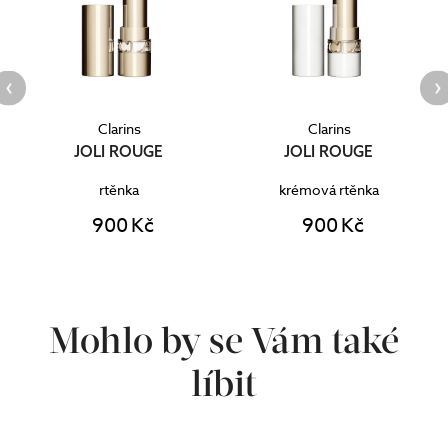
Clarins
Clarins
JOLI ROUGE
Milky Mouse
krémová rtěnka
balzám na rty
900 Kč
610 Kč
Mohlo by se Vám také
líbit