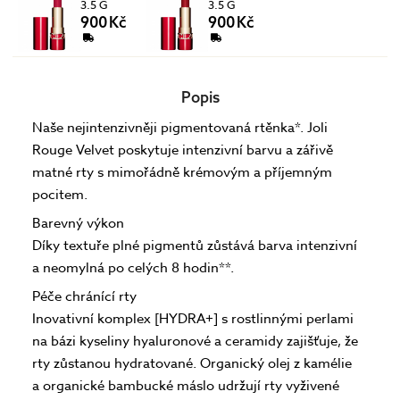
3.5 G
3.5 G
900 Kč
900 Kč
Popis
Naše nejintenzivněji pigmentovaná rtěnka*. Joli
Rouge Velvet poskytuje intenzivní barvu a zářivě
matné rty s mimořádně krémovým a příjemným
pocitem.
Barevný výkon
Díky textuře plné pigmentů zůstává barva intenzivní
a neomylná po celých 8 hodin**.
Péče chránící rty
Inovativní komplex [HYDRA+] s rostlinnými perlami
na bázi kyseliny hyaluronové a ceramidy zajišťuje, že
rty zůstanou hydratované. Organický olej z kamélie
a organické bambucké máslo udržují rty vyživené