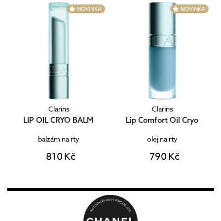
Clarins
Clarins
LIP OIL CRYO BALM
Lip Comfort Oil Cryo
balzám na rty
olej na rty
810 Kč
790 Kč