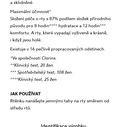
a zklidněné.
Maximální účinnost*
Složení péče o rty s 87% podílem složek přírodního
původu pro 8 hodin**** hydratace a 12 hodin***
komfortu. A rty, které vypadají vyživeně a krásně,
i když jsou holé.
Existuje v 16 pečlivě propracovaných odstínech.
*Ve společnosti Clarins.
**Klinický test, 20 žen.
*** Spotřebitelský test, 108 žen.
****Klinický test, 25 žen
JAK POUŽÍVAT
Rtěnku nanášejte jemnými tahy na rty směrem od
středu rtů.
Identifikace výrobku