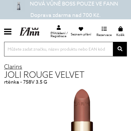
NOVÁ VŮNĚ BOSS POUZE VE FANN
Doprava zdarma nad 700 Kč.
Přihlášení /
Seznam přání
Rezervace
Košík
Registrace
Clarins
JOLI ROUGE VELVET
rtěnka - 758V 3.5 G