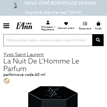
NOVÁ VŮNĚ BOSS POUZE VE FANN
Doprava zdarma nad 700 Kč.
Přihlášení /
Seznam přání
Rezervace
Košík
Registrace
Yves Saint Laurent
La Nuit De L'Homme Le
Parfum
parfémová voda 60 ml