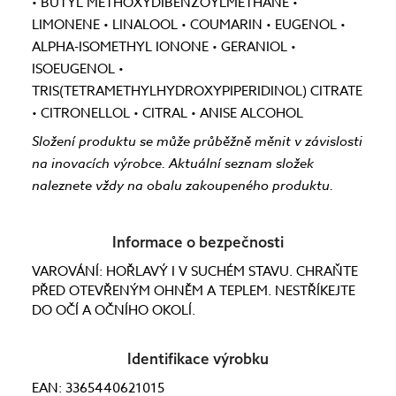
• BUTYL METHOXYDIBENZOYLMETHANE •
LIMONENE • LINALOOL • COUMARIN • EUGENOL •
ALPHA-ISOMETHYL IONONE • GERANIOL •
ISOEUGENOL •
TRIS(TETRAMETHYLHYDROXYPIPERIDINOL) CITRATE
• CITRONELLOL • CITRAL • ANISE ALCOHOL
Složení produktu se může průběžně měnit v závislosti
na inovacích výrobce. Aktuální seznam složek
naleznete vždy na obalu zakoupeného produktu.
Informace o bezpečnosti
VAROVÁNÍ: HOŘLAVÝ I V SUCHÉM STAVU. CHRAŇTE
PŘED OTEVŘENÝM OHNĚM A TEPLEM. NESTŘÍKEJTE
DO OČÍ A OČNÍHO OKOLÍ.
Identifikace výrobku
EAN: 3365440621015