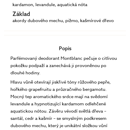
kardamon, levandule, aquatická nóta
Základ
akordy dubového mechu, pižmo, kašmírové dřevo
Popis
Parfémovaný deodorant Montblanc pečuje o citlivou
pokožku podpaží a zanechává ji provoněnou po
dlouhé hodiny.
Hlavu vůně otevírají jiskřivé tóny růžového pepře,
hořkého grapefruitu a průzračného bergamotu.
Mocný tep aromatického srdce mají na svědomí
levandule a hypnotizující kardamom odlehčené
aquatickou nótou. Závěru vévodí světlá dřeva –
santál, cedr a kašmír – se smyslným podkresem
dubového mechu, který je unikátní složkou vůní