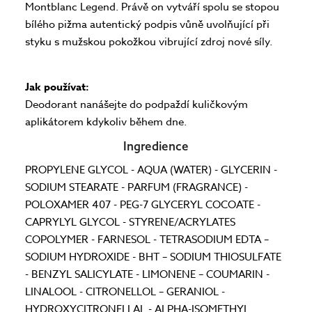
Montblanc Legend. Právě on vytváří spolu se stopou
bílého pižma autentický podpis vůně uvolňující při
styku s mužskou pokožkou vibrující zdroj nové síly.
Jak používat:
Deodorant nanášejte do podpaždí kuličkovým
aplikátorem kdykoliv během dne.
Ingredience
PROPYLENE GLYCOL - AQUA (WATER) - GLYCERIN -
SODIUM STEARATE - PARFUM (FRAGRANCE) -
POLOXAMER 407 - PEG-7 GLYCERYL COCOATE -
CAPRYLYL GLYCOL - STYRENE/ACRYLATES
COPOLYMER - FARNESOL - TETRASODIUM EDTA –
SODIUM HYDROXIDE - BHT – SODIUM THIOSULFATE
- BENZYL SALICYLATE - LIMONENE – COUMARIN -
LINALOOL - CITRONELLOL – GERANIOL -
HYDROXYCITRONELLAL - ALPHA-ISOMETHYL