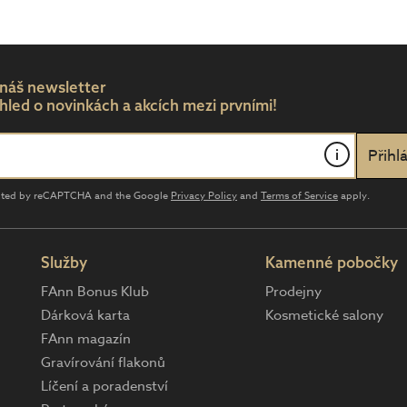
 náš newsletter
hled o novinkách a akcích mezi prvními!
i
tected by reCAPTCHA and the Google
Privacy Policy
and
Terms of Service
apply.
Služby
Kamenné pobočky
FAnn Bonus Klub
Prodejny
Dárková karta
Kosmetické salony
FAnn magazín
Gravírování flakonů
Líčení a poradenství