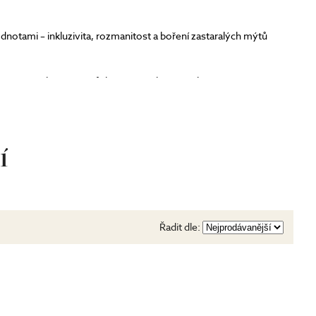
dnotami – inkluzivita, rozmanitost a boření zastaralých mýtů
upností. Objevte portfolio, které zahrnuje paletky vysoce
ingy a doplňky péče o pleť, kolekci Home plnou nádherně vonících
 večerní relax v zábavu, a samozřejmě nejnovější přírůstek
í
Řadit dle: