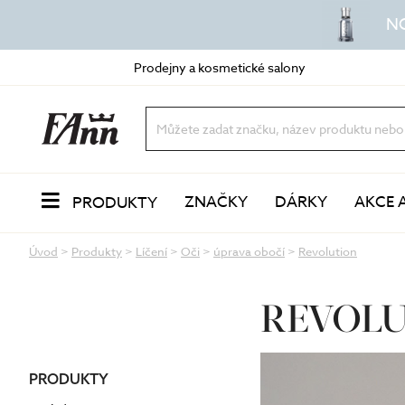
N
Prodejny a kosmetické salony
ZNAČKY
DÁRKY
AKCE 
PRODUKTY
Úvod
>
Produkty
>
Líčení
>
Oči
>
úprava obočí
>
Revolution
PLEŤ
Odlíčení a čištění
dvoufázové odličovače
REVOLU
vody a mléka
oleje a balzámy
VŮNĚ
pěny a gely
peeling a exfoliace
PRODUKTY
čisticí masky
LÍČENÍ