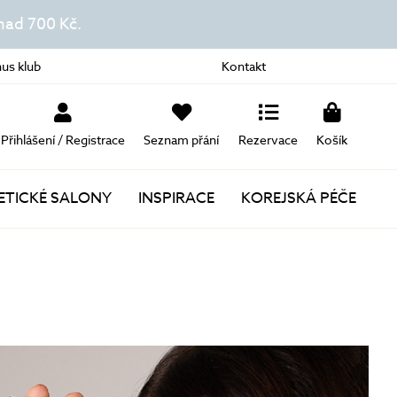
ad 700 Kč.
us klub
Kontakt
Přihlášení / Registrace
Seznam přání
Rezervace
Košík
TICKÉ SALONY
INSPIRACE
KOREJSKÁ PÉČE
Novinky
Akce
Dárky k nákupu