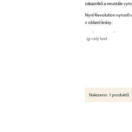
zákazníků a neustále vytv
Nyní Revolution vyrostl v
v oblasti krásy.
Produkty Revolution jsou
celý text
pigmentovaných očních stí
svíček, které mohou být 
v podobě dvou exkluzivníc
Nalezeno:
1 produktů