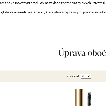
ářet nové inovativní produkty na základě zpětné vazby svých uživatelů.
 globální kosmetickou značku, která stále stojí za svými počátečními ho
 vždy cruelty-free, velká část také vegan a pyšní se svou cenovou dost
nů pro denní nošení i k vytvoření večerního líčení, pečující séra, peel
perfektním dárkem pro vaše blízké, koupelové bomby, které promění váš
h EDT, které si jistě velmi rychle zamilujete.
Úprava oboč
Zobrazit: