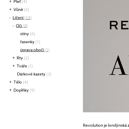
Pleť
(4)
Tonizace
Vůně
(6)
Krémy
Líčení
(14)
TĚLO
denní
Oči
(8)
noční
24 hodinové
stíny
(6)
s SPF
DOPLŇKY
řasenky
(1)
BB/CC krémy
úprava obočí
(1)
Rty
(2)
Tváře
(1)
Dárkové kazety
(3)
Tělo
(4)
Doplňky
(9)
Revolution je londýnská zn