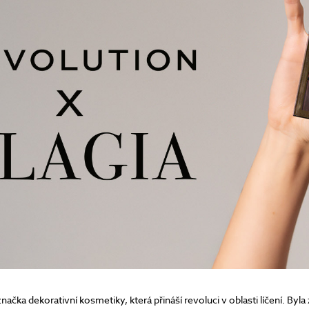
péče o řasy a obočí
Pánská péče
čištění a tonizace
Dárkové kazety
péče o pleť
oční péče
holení a péče o vousy
ačka dekorativní kosmetiky, která přináší revoluci v oblasti líčení. Byla