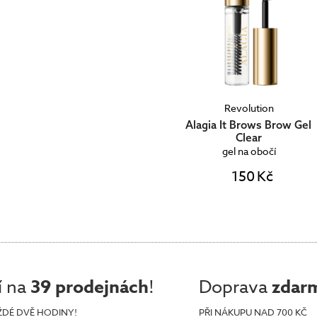
Revolution
Alagia It Brows Brow Gel
Clear
gel na obočí
150 Kč
í na
39 prodejnách
!
Doprava
zdar
ŽDÉ DVĚ HODINY!
PŘI NÁKUPU NAD 700 KČ