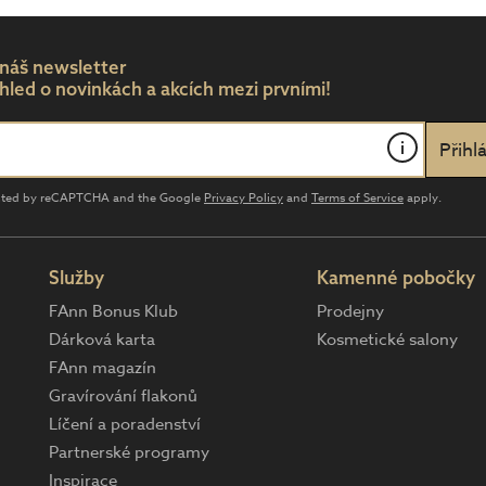
 náš newsletter
hled o novinkách a akcích mezi prvními!
i
tected by reCAPTCHA and the Google
Privacy Policy
and
Terms of Service
apply.
Služby
Kamenné pobočky
FAnn Bonus Klub
Prodejny
Dárková karta
Kosmetické salony
FAnn magazín
Gravírování flakonů
Líčení a poradenství
Partnerské programy
Inspirace