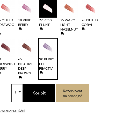
6 MUTED
18 VIVID
22 ROSY
25 WARM
28 MUTED
OSEWOO
BERRY
PLUMP
LIGHT
CORAL
HAZELNUT
0
65
90 BERRY
ROWNISH
NEUTRAL
PH-
ERRY
DEEP
REACTIV
BROWN
Rezervovat
1
Koupit
na prodejně
O SEZNAMU PŘÁNÍ