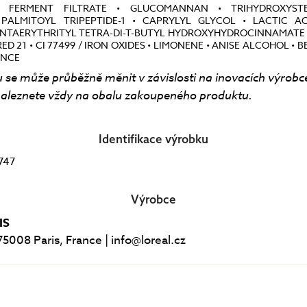
 FERMENT FILTRATE • GLUCOMANNAN • TRIHYDROXYST
PALMITOYL TRIPEPTIDE-1 • CAPRYLYL GLYCOL • LACTIC A
NTAERYTHRITYL TETRA-DI-T-BUTYL HYDROXYHYDROCINNAMATE • C
 RED 21 • CI 77499 / IRON OXIDES • LIMONENE • ANISE ALCOHOL •
ANCE
 se může průběžně měnit v závislosti na inovacích výrobc
aleznete vždy na obalu zakoupeného produktu.
Identifikace výrobku
747
Výrobce
IS
75008 Paris, France | info@loreal.cz