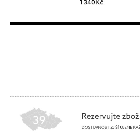
1 340 Kč
Rezervujte zbož
39
DOSTUPNOST ZJIŠŤUJEME KA