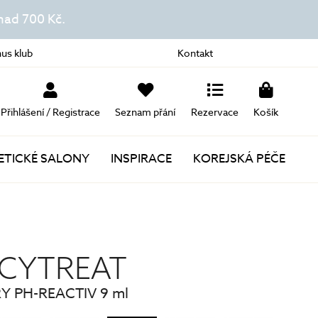
ad 700 Kč.
us klub
Kontakt
Přihlášení / Registrace
Seznam přání
Rezervace
Košík
TICKÉ SALONY
INSPIRACE
KOREJSKÁ PÉČE
Novinky
Akce
UICYTREAT
Dárky k nákupu
RRY PH-REACTIV 9 ml