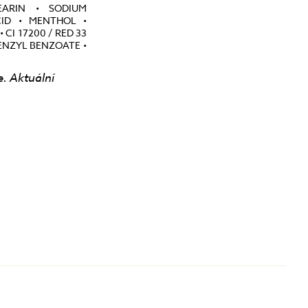
EARIN • SODIUM
CID • MENTHOL •
I 17200 / RED 33
 BENZYL BENZOATE •
e. Aktuální