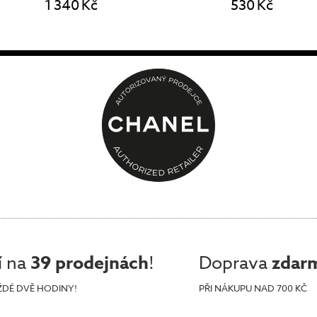
1 340 Kč
530 Kč
í na
39 prodejnách
!
Doprava
zdar
ŽDÉ DVĚ HODINY!
PŘI NÁKUPU NAD 700 KČ