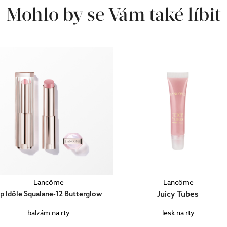
Mohlo by se Vám také líbit
Lancôme
Lancôme
Juicy Tubes
ip Idôle Squalane-12 Butterglow
balzám na rty
lesk na rty