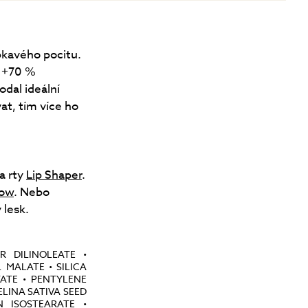
pkavého pocitu.
ž +70 %
odal ideální
at, tím více ho
a rty
Lip Shaper
.
low
. Nebo
 lesk.
R DILINOLEATE •
 MALATE • SILICA
TATE • PENTYLENE
LINA SATIVA SEED
N ISOSTEARATE •