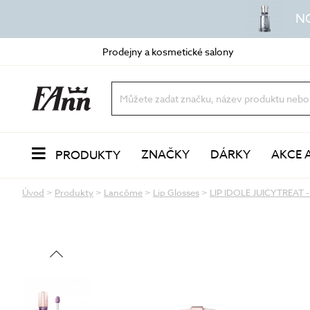
N
Prodejny a kosmetické salony
ZNAČKY
DÁRKY
AKCE 
PRODUKTY
Úvod
>
Produkty
>
Lancôme
>
Lip Glosses
>
LIP IDOLE JUICYTREAT - o
PLEŤ
Odlíčení a čištění
dvoufázové odličovače
vody a mléka
oleje a balzámy
VŮNĚ
pěny a gely
peeling a exfoliace
čisticí masky
LÍČENÍ