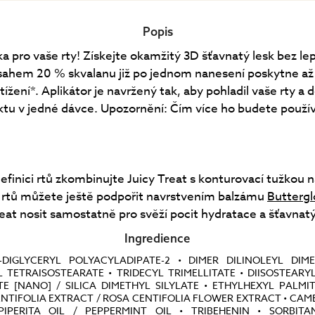
Popis
a pro vaše rty! Získejte okamžitý 3D šťavnatý lesk bez le
bsahem 20 % skvalanu již po jednom nanesení poskytne a
tížení*. Aplikátor je navržený tak, aby pohladil vaše rty a d
tu v jedné dávce. Upozornění: Čím více ho budete použív
finici rtů zkombinujte Juicy Treat s konturovací tužkou n
k rtů můžete ještě podpořit navrstvením balzámu
Butterg
eat nosit samostatně pro svěží pocit hydratace a šťavnatý
Ingredience
-DIGLYCERYL POLYACYLADIPATE-2 • DIMER DILINOLEYL DIME
 TETRAISOSTEARATE • TRIDECYL TRIMELLITATE • DIISOSTEARYL
TE [NANO] / SILICA DIMETHYL SILYLATE • ETHYLHEXYL PALMI
ENTIFOLIA EXTRACT / ROSA CENTIFOLIA FLOWER EXTRACT • CAME
IPERITA OIL / PEPPERMINT OIL • TRIBEHENIN • SORBITA