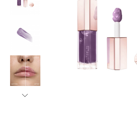
Tonizace
Krémy
TĚLO
denní
noční
24 hodinové
s SPF
DOPLŇKY
BB/CC krémy