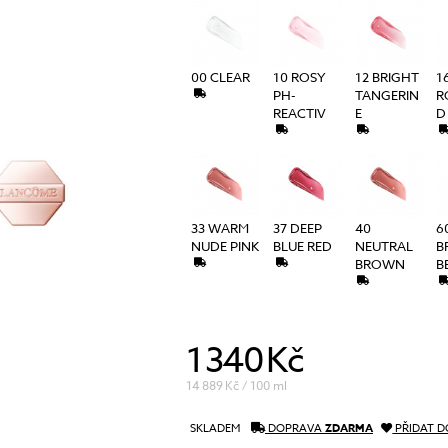
péče o řasy a obočí
Pánská péče
čištění a tonizace
Dárkové kazety
péče o pleť
00 CLEAR
10 ROSY
12 BRIGHT
1
oční péče
PH-
TANGERIN
R
REACTIV
E
D
holení a péče o vousy
33 WARM
37 DEEP
40
6
NUDE PINK
BLUE RED
NEUTRAL
B
BROWN
B
1 340 Kč
14 889 Kč / 100 ml
SKLADEM
DOPRAVA
ZDARMA
PŘIDAT D