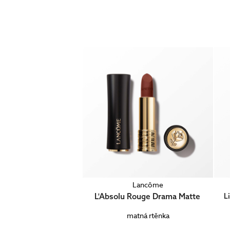
Lancôme
L'Absolu Rouge Drama Matte
L
matná rtěnka