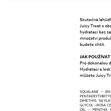
Skutečná lahůdk
Juicy Treat s o
hydrataci bez za
množství produk
budete chtít.
JAK POUŽÍVAT
Pro dokonalou de
Hydrataci a les
můžete Juicy Tr
SQUALANE • BIS
PENTAERYTHRITYL
DIMETHYL SILYLA
GLYCOL • ROSA C
OIL • MENTHA P