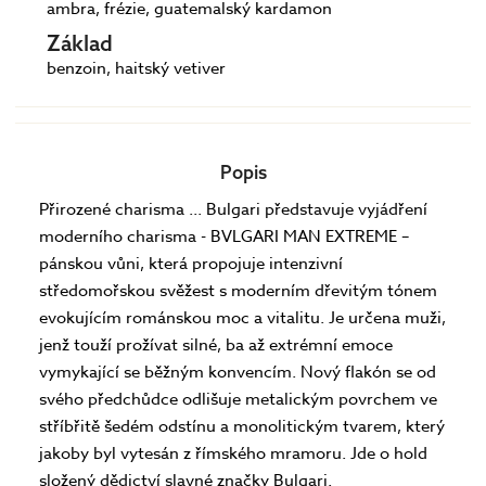
ambra, frézie, guatemalský kardamon
Základ
benzoin, haitský vetiver
Popis
Přirozené charisma ... Bulgari představuje vyjádření
moderního charisma - BVLGARI MAN EXTREME –
pánskou vůni, která propojuje intenzivní
středomořskou svěžest s moderním dřevitým tónem
evokujícím románskou moc a vitalitu. Je určena muži,
jenž touží prožívat silné, ba až extrémní emoce
vymykající se běžným konvencím. Nový flakón se od
svého předchůdce odlišuje metalickým povrchem ve
stříbřitě šedém odstínu a monolitickým tvarem, který
jakoby byl vytesán z římského mramoru. Jde o hold
složený dědictví slavné značky Bulgari.