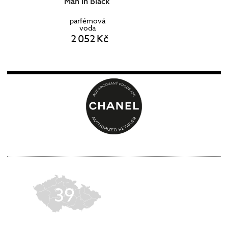
Man In Black
parfémová
voda
2 052 Kč
39