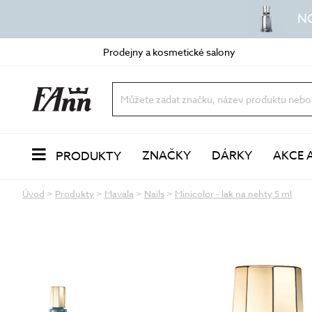
N
Prodejny a kosmetické salony
ZNAČKY
DÁRKY
AKCE 
PRODUKTY
Úvod
>
Produkty
>
Mavala
>
Nails
>
Minicolor - lak na nehty 5 ml
PLEŤ
Odlíčení a čištění
dvoufázové odličovače
vody a mléka
oleje a balzámy
VŮNĚ
pěny a gely
peeling a exfoliace
čisticí masky
LÍČENÍ