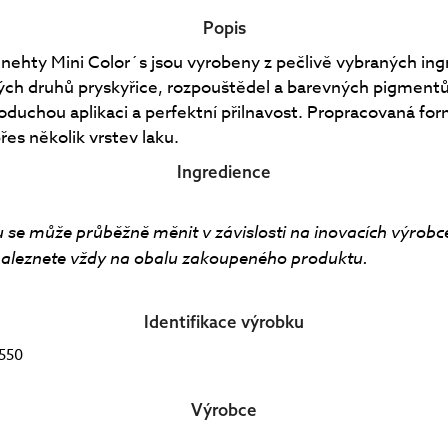
Popis
 nehty Mini Color´s jsou vyrobeny z pečlivě vybraných ing
ných druhů pryskyřice, rozpouštědel a barevných pigment
oduchou aplikaci a perfektní přilnavost. Propracovaná f
řes několik vrstev laku.
Ingredience
 se může průběžně měnit v závislosti na inovacích výrobc
aleznete vždy na obalu zakoupeného produktu.
Identifikace výrobku
550
Výrobce