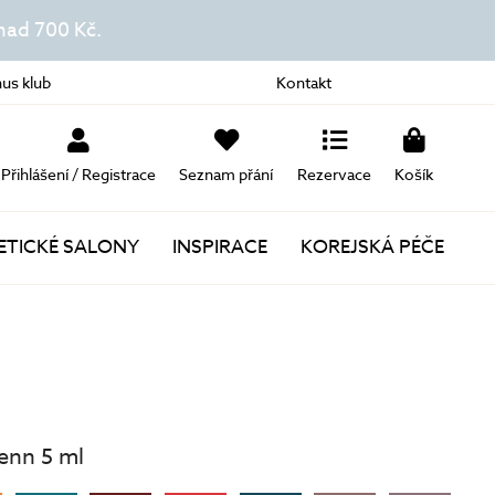
ad 700 Kč.
us klub
Kontakt
Přihlášení / Registrace
Seznam přání
Rezervace
Košík
TICKÉ SALONY
INSPIRACE
KOREJSKÁ PÉČE
Novinky
Akce
Dárky k nákupu
renn 5 ml