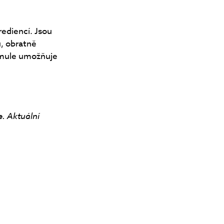
rediencí. Jsou
ů, obratně
ormule umožňuje
e. Aktuální