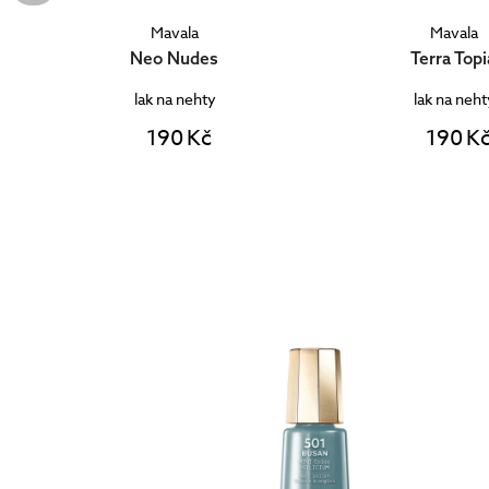
Mavala
Mavala
Terra Topia
Whisper Colle
lak na nehty
lak na neht
190 Kč
190 K