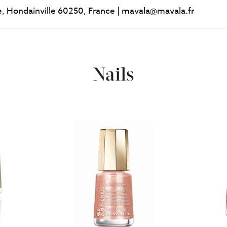
e, Hondainville 60250, France | mavala@mavala.fr
Nails