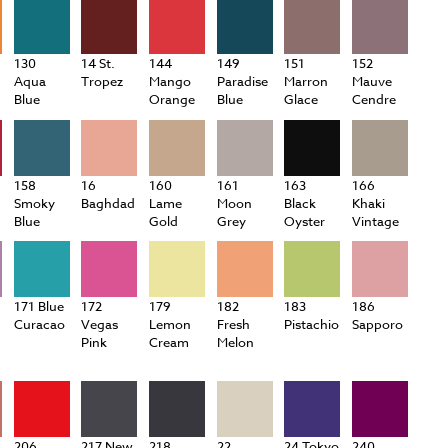
130
14 St.
144
149
151
152
Aqua
Tropez
Mango
Paradise
Marron
Mauve
Blue
Orange
Blue
Glace
Cendre
158
16
160
161
163
166
Smoky
Baghdad
Lame
Moon
Black
Khaki
Blue
Gold
Grey
Oyster
Vintage
171 Blue
172
179
182
183
186
Curacao
Vegas
Lemon
Fresh
Pistachio
Sapporo
Pink
Cream
Melon
206
217 New
218
22
24 Tokyo
240