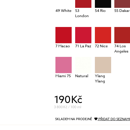
49 White
53
54 Rio
55 Dakar
London
7 Macao
71 La Paz
72 Nice
74 Los
Angeles
Miami 75
Natural
Ylang
Ylang
190 Kč
3 800 Kč / 100 ml
SKLADEM NA PRODEJNĚ
PŘIDAT DO SEZNAM