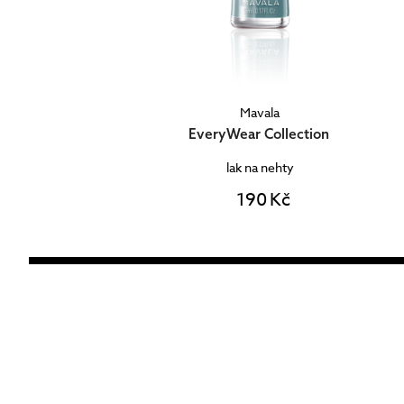
Mavala
EveryWear Collection
lak na nehty
190 Kč