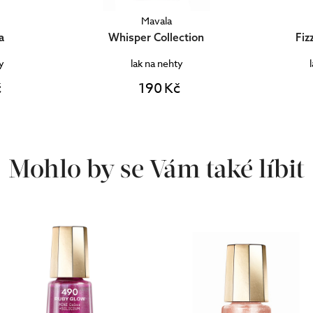
Mavala
ction
Fizzy Collection
Har
y
lak na nehty
č
190 Kč
Mohlo by se Vám také líbit