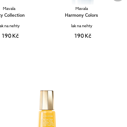
Mavala
Mavala
mony Colors
Tandem Colors
lak na nehty
lak na nehty s křemíkem
190 Kč
190 Kč