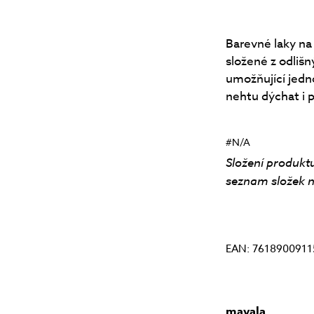
Barevné laky na
složené z odliš
umožňující jedn
nehtu dýchat i p
#N/A
Složení produktu
seznam složek n
EAN: 7618900911
mavala