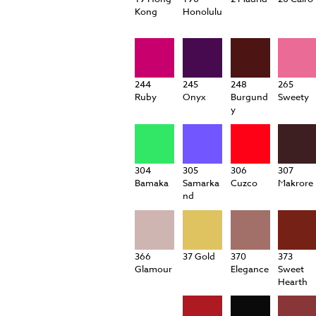
Kong
Honolulu
244
245
248
265
Ruby
Onyx
Burgund
Sweety
y
304
305
306
307
Bamaka
Samarka
Cuzco
Makrore
nd
366
37 Gold
370
373
Glamour
Elegance
Sweet
Hearth