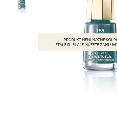
Tonizace
Krémy
TĚLO
denní
noční
24 hodinové
s SPF
DOPLŇKY
PRODUKT NENÍ MOŽNÉ KOUPI
BB/CC krémy
STÁLE SI JEJ ALE MŮŽETE ZAMLUV