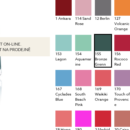
péče o řasy a obočí
Pánská péče
čištění a tonizace
Dárkové kazety
1 Ankara
114 Sand
12 Berlin
127
péče o pleť
Rose
Volcanic
oční péče
Orange
holení a péče o vousy
T ON-LINE.
IT NA PRODEJNĚ
153
154
155
156
Lagon
Aquamar
Bronze
Rococo
ine
Grenn
Red
167
168
169
170
Cyclades
South
Waikiki
Touch of
Blue
Beach
Orange
Provenc
Pink
e
19 Hong
190
2 Madrid
20 Cairo