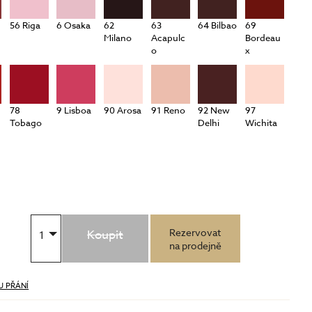
56 Riga
6 Osaka
62
63
64 Bilbao
69
Milano
Acapulc
Bordeau
o
x
78
9 Lisboa
90 Arosa
91 Reno
92 New
97
Tobago
Delhi
Wichita
Rezervovat
Koupit
1
na prodejně
U PŘÁNÍ