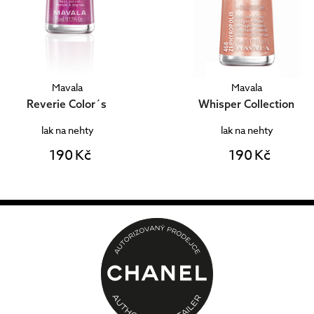
Mavala
Mavala
Reverie Color´s
Whisper Collection
lak na nehty
lak na nehty
190 Kč
190 Kč