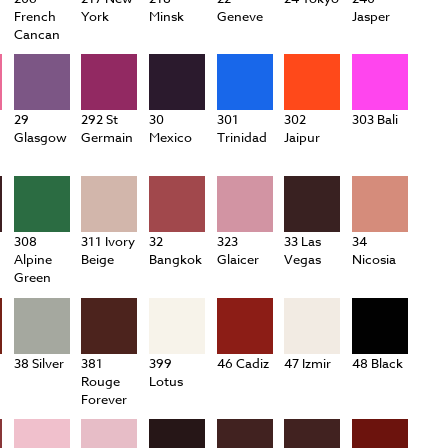
French
York
Minsk
Geneve
Jasper
Cancan
29
292 St
30
301
302
303 Bali
Glasgow
Germain
Mexico
Trinidad
Jaipur
308
311 Ivory
32
323
33 Las
34
Alpine
Beige
Bangkok
Glaicer
Vegas
Nicosia
Green
38 Silver
381
399
46 Cadiz
47 Izmir
48 Black
Rouge
Lotus
Forever