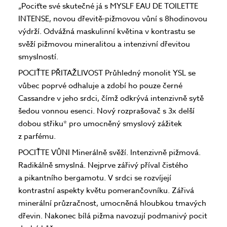
„Pociťte své skutečné já s MYSLF EAU DE TOILETTE
INTENSE, novou dřevitě-pižmovou vůní s 8hodinovou
výdrží. Odvážná maskulinní květina v kontrastu se
svěží pižmovou mineralitou a intenzivní dřevitou
smyslností.
POCIŤTE PŘITAŽLIVOST Průhledný monolit YSL se
vůbec poprvé odhaluje a zdobí ho pouze černé
Cassandre v jeho srdci, čímž odkrývá intenzivně sytě
šedou vonnou esenci. Nový rozprašovač s 3x delší
dobou střiku* pro umocněný smyslový zážitek
z parfému.
POCIŤTE VŮNI Minerálně svěží. Intenzivně pižmová.
Radikálně smyslná. Nejprve zářivý příval čistého
a pikantního bergamotu. V srdci se rozvíjejí
kontrastní aspekty květu pomerančovníku. Zářivá
minerální průzračnost, umocněná hloubkou tmavých
dřevin. Nakonec bílá pižma navozují podmanivý pocit