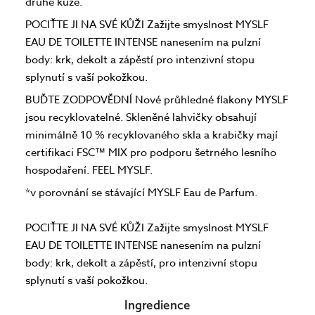
druhé kůže.
POCIŤTE JI NA SVÉ KŮŽI Zažijte smyslnost MYSLF
EAU DE TOILETTE INTENSE nanesením na pulzní
body: krk, dekolt a zápěstí pro intenzivní stopu
splynutí s vaší pokožkou.
BUĎTE ZODPOVĚDNÍ Nové průhledné flakony MYSLF
jsou recyklovatelné. Skleněné lahvičky obsahují
minimálně 10 % recyklovaného skla a krabičky mají
certifikaci FSC™ MIX pro podporu šetrného lesního
hospodaření. FEEL MYSLF.
*v porovnání se stávající MYSLF Eau de Parfum.
POCIŤTE JI NA SVÉ KŮŽI Zažijte smyslnost MYSLF
EAU DE TOILETTE INTENSE nanesením na pulzní
body: krk, dekolt a zápěstí, pro intenzivní stopu
splynutí s vaší pokožkou.
Ingredience