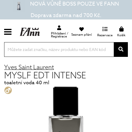
NOVÁ VŮNĚ BOSS POUZE VE FANN
Doprava zdarma nad 700 Kč.
Přihlášení /
Seznam přání
Rezervace
Košík
Registrace
Yves Saint Laurent
MYSLF EDT INTENSE
toaletní voda 40 ml