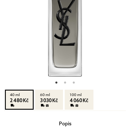
40 ml
60 ml
100 ml
2 480 Kč
3 030 Kč
4 060 Kč
Popis