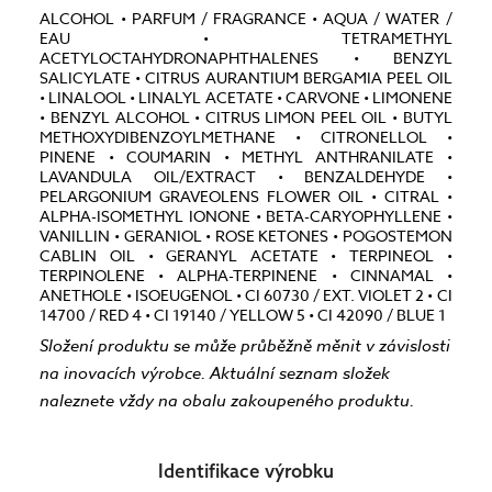
ALCOHOL • PARFUM / FRAGRANCE • AQUA / WATER /
EAU • TETRAMETHYL
ACETYLOCTAHYDRONAPHTHALENES • BENZYL
SALICYLATE • CITRUS AURANTIUM BERGAMIA PEEL OIL
• LINALOOL • LINALYL ACETATE • CARVONE • LIMONENE
• BENZYL ALCOHOL • CITRUS LIMON PEEL OIL • BUTYL
METHOXYDIBENZOYLMETHANE • CITRONELLOL •
PINENE • COUMARIN • METHYL ANTHRANILATE •
LAVANDULA OIL/EXTRACT • BENZALDEHYDE •
PELARGONIUM GRAVEOLENS FLOWER OIL • CITRAL •
ALPHA-ISOMETHYL IONONE • BETA-CARYOPHYLLENE •
VANILLIN • GERANIOL • ROSE KETONES • POGOSTEMON
CABLIN OIL • GERANYL ACETATE • TERPINEOL •
TERPINOLENE • ALPHA-TERPINENE • CINNAMAL •
ANETHOLE • ISOEUGENOL • CI 60730 / EXT. VIOLET 2 • CI
14700 / RED 4 • CI 19140 / YELLOW 5 • CI 42090 / BLUE 1
Složení produktu se může průběžně měnit v závislosti
na inovacích výrobce. Aktuální seznam složek
naleznete vždy na obalu zakoupeného produktu.
Identifikace výrobku