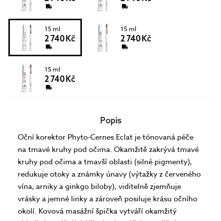
15 ml
15 ml
2 740 Kč
2 740 Kč
15 ml
2 740 Kč
Popis
Oční korektor Phyto-Cernes Eclat je tónovaná péče
na tmavé kruhy pod očima. Okamžitě zakrývá tmavé
kruhy pod očima a tmavší oblasti (silné pigmenty),
redukuje otoky a známky únavy (výtažky z červeného
vína, arniky a ginkgo biloby), viditelně zjemňuje
vrásky a jemné linky a zároveň posiluje krásu očního
okolí. Kovová masážní špička vytváří okamžitý