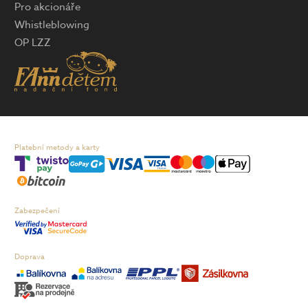
Pro akcionáře
Whistleblowing
OP LZZ
Platební metody a karty
Zabezpečení
Doprava