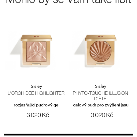
Sisley
Sisley
L'ORCHIDEE HIGHLIGHTER
PHYTO-TOUCHE ILLUSION
D'ÉTÉ
ký
rozjasňující pudrový gel
gelový pudr pro zvýšení jasu
3 020 Kč
3 020 Kč