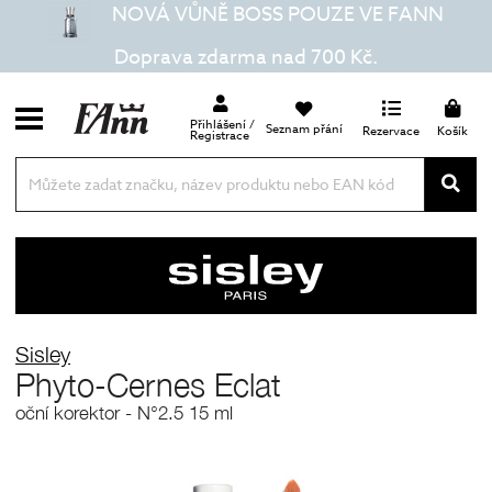
NOVÁ VŮNĚ BOSS POUZE VE FANN
Doprava zdarma nad 700 Kč.
Přihlášení /
Seznam přání
Rezervace
Košík
Registrace
Sisley
Phyto-Cernes Eclat
oční korektor - N°2.5 15 ml