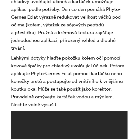
chladivý uvolňující účinek a kartáček umožňuje
aplikaci podle potřeby. Den co den pomáhá Phyto-
Cernes Eclat výrazně redukovat velikost váčků pod
očima (kofein, výtažek ze sójových peptidů
a přeslička). Pružná a krémová textura zajišťuje
jednoduchou aplikaci, přirozený vzhled a dlouhé
trvání.
Lehkými dotyky hlaďte pokožku kolem očí pomocí
kovové špičky pro chladivý uvolňující účinek. Potom
aplikujte Phyto-Cernes Eclat pomocí kartáčku nebo
konečky prstů a postupujte od vnitřního k vnějšímu
koutku oka. Může se také použít jako korektor.
Pravidelně omývejte kartáček vodou a mýdlem.
Nechte volně vysušit.