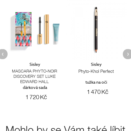
Sisley
Sisley
MASCARA PHYTO-NOIR
Phyto-Khol Perfect
DISCOVERY SET LUKE
EDWARD HALL
ou
tužka na oči
dárková sada
1 470 Kč
1 720 Kč
Mohlo by se Vám také líbit