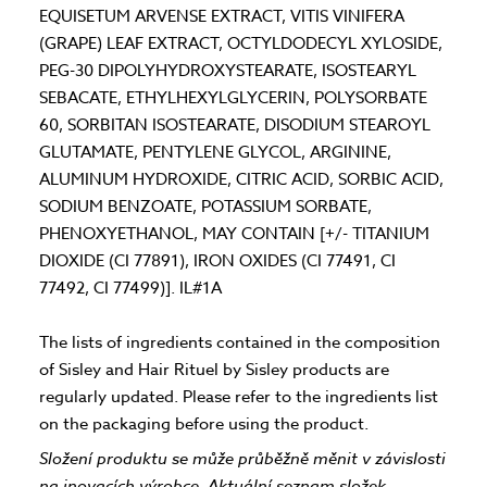
EQUISETUM ARVENSE EXTRACT, VITIS VINIFERA
(GRAPE) LEAF EXTRACT, OCTYLDODECYL XYLOSIDE,
PEG-30 DIPOLYHYDROXYSTEARATE, ISOSTEARYL
SEBACATE, ETHYLHEXYLGLYCERIN, POLYSORBATE
60, SORBITAN ISOSTEARATE, DISODIUM STEAROYL
GLUTAMATE, PENTYLENE GLYCOL, ARGININE,
ALUMINUM HYDROXIDE, CITRIC ACID, SORBIC ACID,
SODIUM BENZOATE, POTASSIUM SORBATE,
PHENOXYETHANOL, MAY CONTAIN [+/- TITANIUM
DIOXIDE (CI 77891), IRON OXIDES (CI 77491, CI
77492, CI 77499)]. IL#1A
The lists of ingredients contained in the composition
of Sisley and Hair Rituel by Sisley products are
regularly updated. Please refer to the ingredients list
on the packaging before using the product.
Složení produktu se může průběžně měnit v závislosti
na inovacích výrobce. Aktuální seznam složek