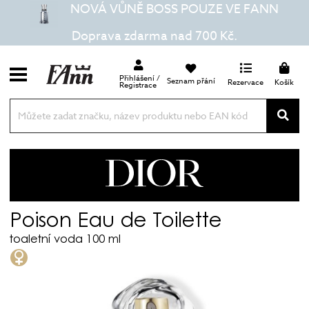
NOVÁ VŮNĚ BOSS POUZE VE FANN
Doprava zdarma nad 700 Kč.
Přihlášení /
Seznam přání
Rezervace
Košík
Registrace
Dior
Poison Eau de Toilette
toaletní voda 100 ml