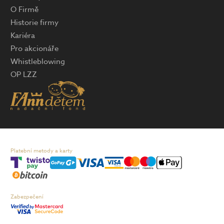
O Firmě
Historie firmy
Kariéra
Pro akcionáře
Whistleblowing
OP LZZ
Platební metody a karty
Zabezpečení