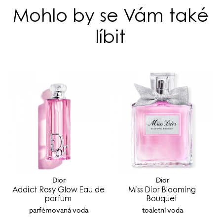
Mohlo by se Vám také
líbit
Dior
Dior
m
Addict Rosy Glow Eau de
Miss Dior Blooming
parfum
Bouquet
parfémovaná voda
toaletní voda