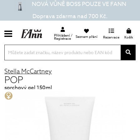
NOVÁ VŮNĚ BOSS POUZE VE FANN
Doprava zdarma nad 700 Kč.
Přihlášení /
Seznam přání
Rezervace
Košík
Registrace
Stella McCartney
POP
sprchový gel 150ml