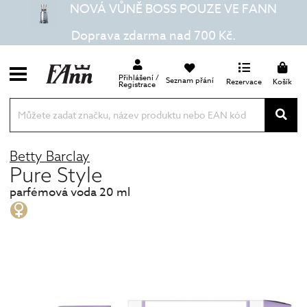
NOVÁ VŮNĚ BOSS POUZE VE FANN
Doprava zdarma nad 700 Kč.
Přihlášení /
Seznam přání
Rezervace
Košík
Registrace
Betty Barclay
Pure Style
parfémová voda 20 ml