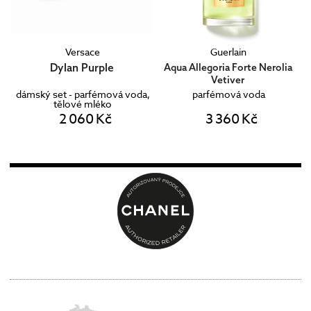
Versace
Guerlain
Dylan Purple
Aqua Allegoria Forte Nerolia
Vetiver
dámský set - parfémová voda,
parfémová voda
tělové mléko
2 060 Kč
3 360 Kč