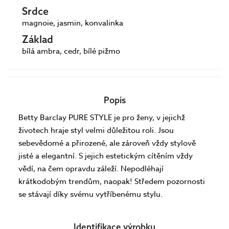
Srdce
magnoie, jasmin, konvalinka
Základ
bílá ambra, cedr, bílé pižmo
Popis
Betty Barclay PURE STYLE je pro ženy, v jejichž
životech hraje styl velmi důležitou roli. Jsou
sebevědomé a přirozené, ale zároveň vždy stylově
jisté a elegantní. S jejich estetickým cítěním vždy
vědí, na čem opravdu záleží. Nepodléhají
krátkodobým trendům, naopak! Středem pozornosti
se stávají díky svému vytříbenému stylu.
Identifikace výrobku