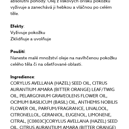
absolutní pohody. Olej z lískových oříšků pokožku
vyživuje a zanechává ji hebkou a vláčnou po celém
těle.
Efekty
:
Vyživuje pokožku
Zklidňuje a uvolňuje
Použití
:
Naneste malé množství oleje na navlhčenou pokožku
celého těla či na ošetřované oblasti.
Ingredience
:
CORYLUS AVELLANA (HAZEL) SEED OIL, CITRUS
AURANTIUM AMARA (BITTER ORANGE) LEAF/TWIG
OIL, PELARGONIUM GRAVEOLENS FLOWER OIL,
OCIMUM BASILICUM (BASIL) OIL, ANTHEMIS NOBILIS
FLOWER OIL, PARFUM/FRAGRANCE, LINALOOL,
CITRONELLOL, GERANIOL, EUGENOL, LIMONENE,
CITRAL, [C0803C]CORYLUS AVELLANA (HAZEL) SEED
OIL, CITRUS AURANTIUM AMARA (BITTER ORANGE)