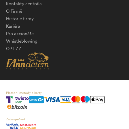
Kontakty centrála
O Firmě
Historie firmy
Kariéra
Pro akcionáře
Whistleblowing
OP LZZ
Platební metody a karty
Zabezpečení