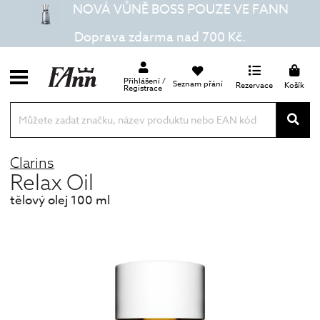
NOVÁ VŮNĚ BOSS POUZE VE FANN
Doprava zdarma nad 700 Kč.
Přihlášení /
Seznam přání
Rezervace
Košík
Registrace
Clarins
Relax Oil
tělový olej 100 ml