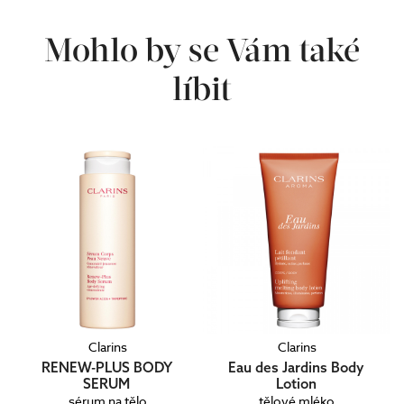
Mohlo by se Vám také
líbit
Clarins
Clarins
RENEW-PLUS BODY
Eau des Jardins Body
SERUM
Lotion
sérum na tělo
tělové mléko