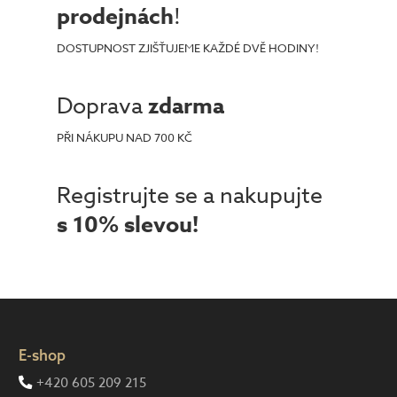
prodejnách
!
DOSTUPNOST ZJIŠŤUJEME KAŽDÉ DVĚ HODINY!
Doprava
zdarma
PŘI NÁKUPU NAD 700 KČ
Registrujte se a nakupujte
s 10% slevou!
E-shop
+420 605 209 215