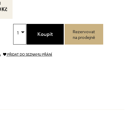
l
0 Kč
Rezervovat
1
Koupit
na prodejně
A
PŘIDAT DO SEZNAMU PŘÁNÍ