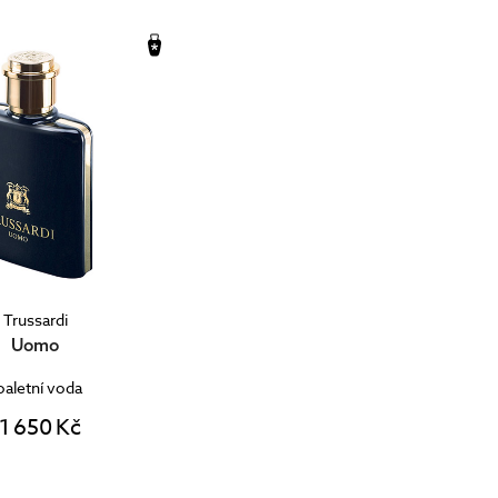
Trussardi
Uomo
oaletní voda
1 650 Kč