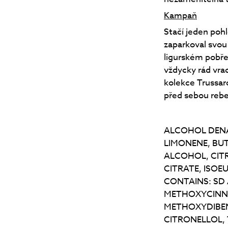
Kampaň
Stačí jeden poh
zaparkoval svou
ligurském pobřež
vždycky rád vra
kolekce Trussar
před sebou rebe
ALCOHOL DENA
LIMONENE, BU
ALCOHOL, CIT
CITRATE, ISOEU
CONTAINS: SD
METHOXYCINNA
METHOXYDIBEN
CITRONELLOL,