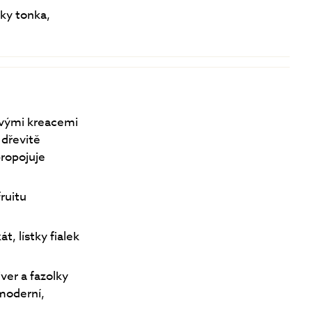
lky tonka,
svými kreacemi
 dřevitě
propojuje
ruitu
t, lístky fialek
ver a fazolky
moderní,