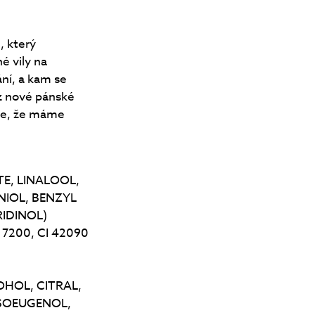
, který
é vily na
ání, a kam se
 z nové pánské
uje, že máme
E, LINALOOL,
IOL, BENZYL
IDINOL)
17200, CI 42090
HOL, CITRAL,
ISOEUGENOL,