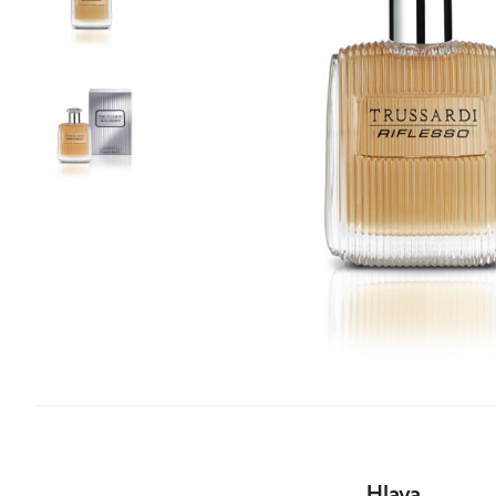
Tonizace
Krémy
TĚLO
denní
noční
24 hodinové
s SPF
DOPLŇKY
BB/CC krémy
Hlava