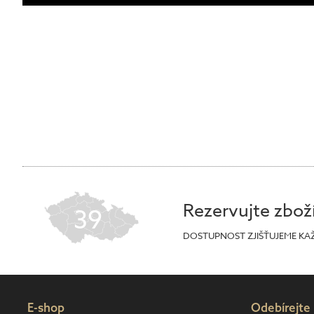
Rezervujte zbož
39
DOSTUPNOST ZJIŠŤUJEME KA
E-shop
Odebírejte