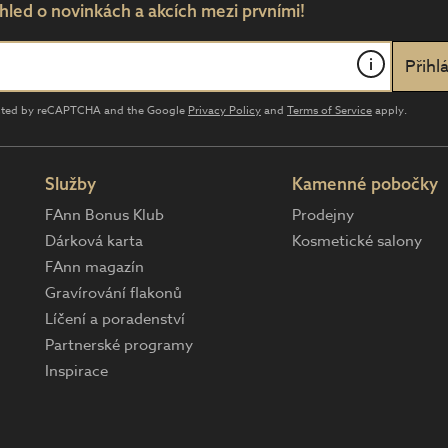
hled o novinkách a akcích mezi prvními!
i
tected by reCAPTCHA and the Google
Privacy Policy
and
Terms of Service
apply.
Služby
Kamenné pobočky
FAnn Bonus Klub
Prodejny
Dárková karta
Kosmetické salony
FAnn magazín
Gravírování flakonů
Líčení a poradenství
Partnerské programy
Inspirace