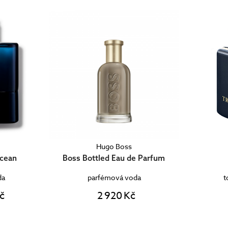
Hugo Boss
Ocean
Boss Bottled Eau de Parfum
da
parfémová voda
t
č
2 920 Kč