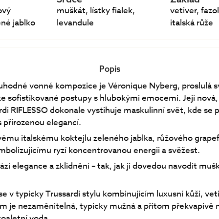
ový
muškát, lístky fialek,
vetiver, fazo
ené jablko
levandule
italská růže
Popis
uhodné vonné kompozice je Véronique Nyberg, proslulá 
yze sofistikované postupy s hlubokými emocemi. Její nová,
di RIFLESSO dokonale vystihuje maskulinní svět, kde se 
s přirozenou elegancí.
ivému italskému koktejlu zeleného jablka, růžového grapef
bolizujícímu ryzí koncentrovanou energii a svěžest.
zí elegance a zklidnění – tak, jak ji dovedou navodit mušká
e v typicky Trussardi stylu kombinujícím luxusní kůži, veti
m je nezaměnitelná, typicky mužná a přitom překvapivě 
oaletní voda.