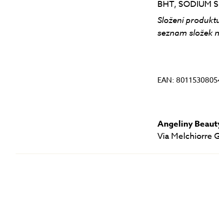
BHT, SODIUM SU
Složení produktu
seznam složek n
EAN: 801153080
Angeliny Beauty
Via Melchiorre 