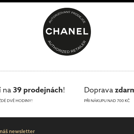
í na
39 prodejnách
!
Doprava
zdar
ŽDÉ DVĚ HODINY!
PŘI NÁKUPU NAD 700 KČ
 náš newsletter