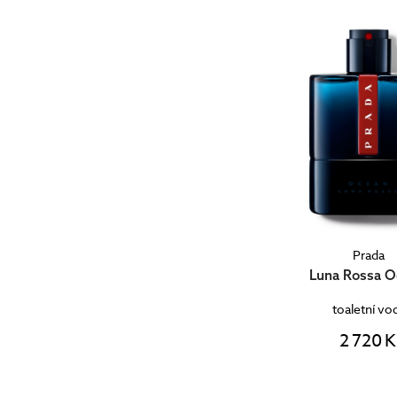
Prada
Luna Rossa 
toaletní vo
2 720 K