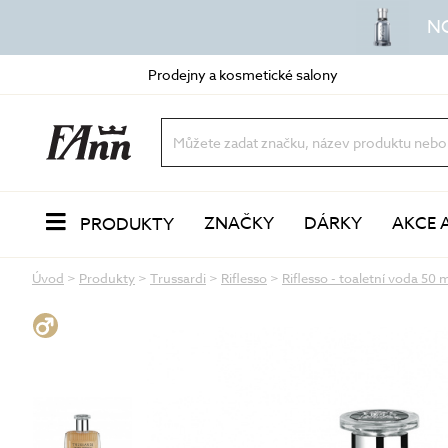
N
Prodejny a kosmetické salony
ZNAČKY
DÁRKY
AKCE 
PRODUKTY
Úvod
>
Produkty
>
Trussardi
>
Riflesso
>
Riflesso - toaletní voda 50 
PLEŤ
Odlíčení a čištění
dvoufázové odličovače
vody a mléka
oleje a balzámy
VŮNĚ
pěny a gely
peeling a exfoliace
čisticí masky
LÍČENÍ