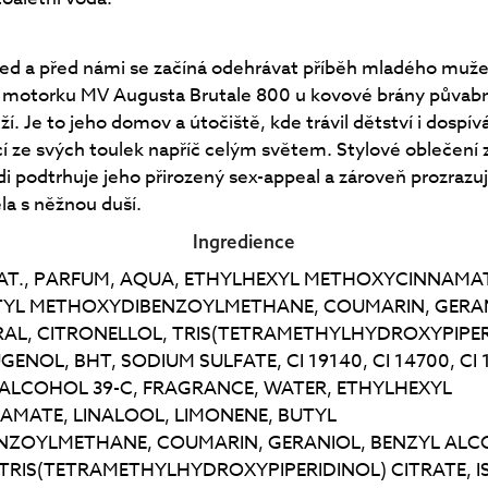
led a před námi se začíná odehrávat příběh mladého muže
 motorku MV Augusta Brutale 800 u kovové brány půvabn
í. Je to jeho domov a útočiště, kde trávil dětství i dospív
cí ze svých toulek napříč celým světem. Stylové oblečení
di podtrhuje jeho přirozený sex-appeal a zároveň prozraz
la s něžnou duší.
Ingredience
T., PARFUM, AQUA, ETHYLHEXYL METHOXYCINNAMAT
TYL METHOXYDIBENZOYLMETHANE, COUMARIN, GERAN
RAL, CITRONELLOL, TRIS(TETRAMETHYLHYDROXYPIPER
GENOL, BHT, SODIUM SULFATE, CI 19140, CI 14700, CI 
 ALCOHOL 39-C, FRAGRANCE, WATER, ETHYLHEXYL
MATE, LINALOOL, LIMONENE, BUTYL
ZOYLMETHANE, COUMARIN, GERANIOL, BENZYL ALCO
 TRIS(TETRAMETHYLHYDROXYPIPERIDINOL) CITRATE, 