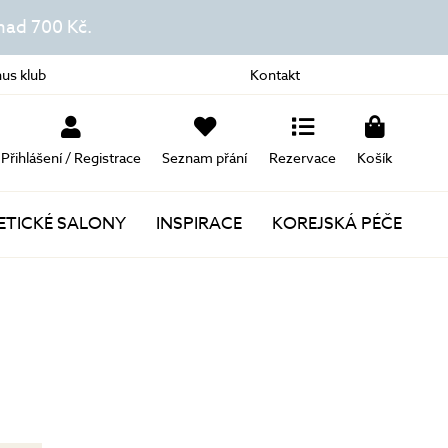
ad 700 Kč.
us klub
Kontakt
Přihlášení / Registrace
Seznam přání
Rezervace
Košík
TICKÉ SALONY
INSPIRACE
KOREJSKÁ PÉČE
Novinky
Akce
Dárky k nákupu