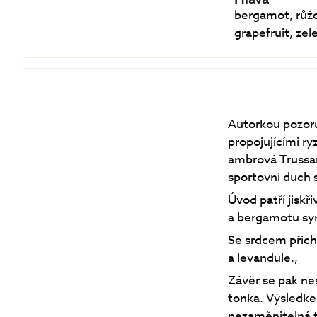
bergamot, růž
grapefruit, zel
Autorkou pozor
propojujícími r
ambrová Trussar
sportovní duch 
Úvod patří jiskř
a bergamotu sym
Se srdcem přichá
a levandule.,
Závěr se pak nes
tonka. Výsledke
nezaměnitelná t