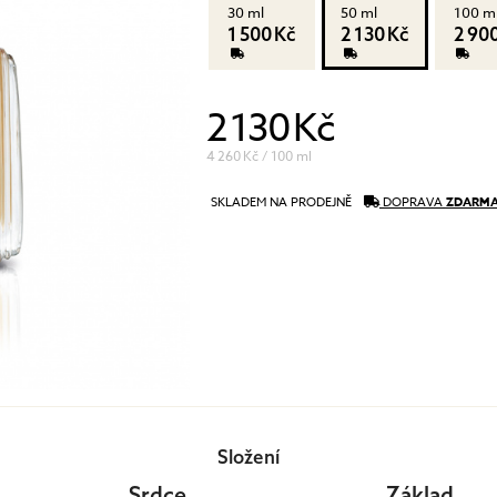
30 ml
50 ml
100 m
péče o řasy a obočí
1 500 Kč
2 130 Kč
2 90
Pánská péče
čištění a tonizace
Dárkové kazety
péče o pleť
oční péče
2 130 Kč
holení a péče o vousy
4 260 Kč / 100 ml
SKLADEM NA PRODEJNĚ
DOPRAVA
ZDARM
Složení
Srdce
Základ