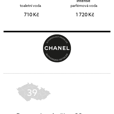
Intense
toaletní voda
parfémová voda
710 Kč
1 720 Kč
39