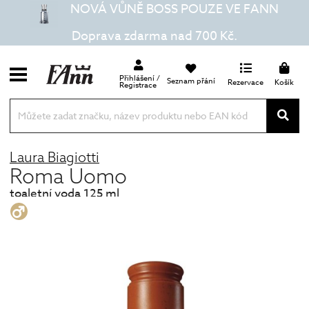
NOVÁ VŮNĚ BOSS POUZE VE FANN
Doprava zdarma nad 700 Kč.
Přihlášení /
Seznam přání
Rezervace
Košík
Registrace
Laura Biagiotti
Roma Uomo
toaletní voda 125 ml