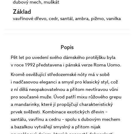
dubový mech, muškát
Základ
vavřínové dřevo, cedr, santál, ambra, pižmo, vanilka
Popis
Pět let po uvedení svého dámského protějšku byla
v roce 1992 představena i pánská verze Roma Uomo.
Kromě osvěžující středozemské nóty má v sobě
i nadčasovou eleganci a smysl pro klasický styl, což
z ní dělá neopakovatelnou a přitom nevtíravou vůni
pro současné muže. Úvod patří mixu růžového grepu
a mandarinky, které jí propůjčují charakteristický
prvek svěžesti. Kombinace exotických dřevin –
santálu, vavřínu a cedru – spolu s dubovým mechem
a bazalkou vytvářejí smyslný a přitom nijak