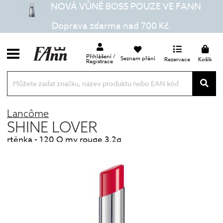
NOVÁ VŮNĚ BOSS POUZE VE FANN
Doprava zdarma nad 700 Kč.
Přihlášení /
Seznam přání
Rezervace
Košík
Registrace
Lancôme
SHINE LOVER
rtěnka - 120 O my rouge 3,2g