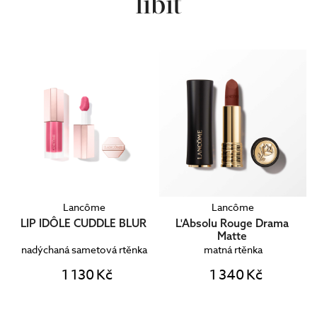
líbit
Lancôme
Lancôme
e
LIP IDÔLE CUDDLE BLUR
L'Absolu Rouge Drama
Matte
nadýchaná sametová rtěnka
matná rtěnka
1 130 Kč
1 340 Kč