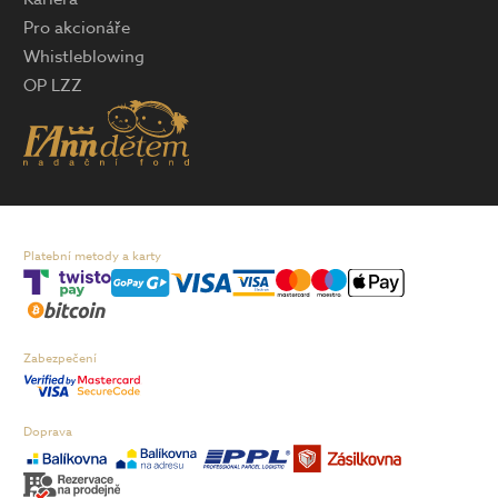
Pro akcionáře
Whistleblowing
OP LZZ
Platební metody a karty
Zabezpečení
Doprava