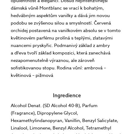
opulentnost a eleganci. Dosud nejintenzivnější
dámská vůně Montblanc se vrací k bohatým,
hedvábným aspektům vanilky a dává jim novou
podobu se zvýšenou silou a smyslností. Červená
orchidej postavená na vanilkovém absolu se v tomto
květinovém parfému prolíná s teplými, zlatavými
nuancemi pryskyřic. Podmanivý základ z ambry
a dřeva tvoří základ kompozici, která zanechává
nezapomenutelně výraznou, ale zároveň
sofistikovanou stopu. Rodina vůní: ambrová –
květinová – pižmová
Ingredience
Alcohol Denat. (SD Alcohol 40-B), Parfum
(Fragrance), Dipropylene Glycol,
Hexamethylindanopyran, Vanillin, Benzyl Salicylate,
Linalool, Limonene, Benzyl Alcohol, Tetramethyl