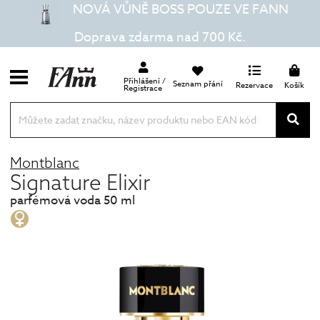
NOVÁ VŮNĚ BOSS POUZE VE FANN
Doprava zdarma nad 700 Kč.
Přihlášení /
Seznam přání
Rezervace
Košík
Registrace
Montblanc
Signature Elixir
parfémová voda 50 ml