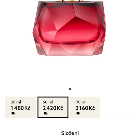
30 ml
50 ml
90 ml
1 480 Kč
2 420 Kč
3 160 Kč
Složení