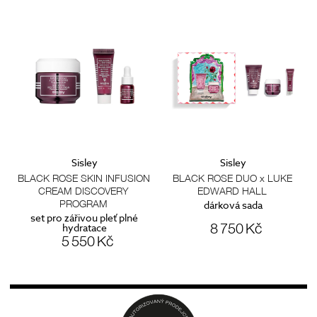
Sisley
Sisley
t
BLACK ROSE SKIN INFUSION
BLACK ROSE DUO x LUKE
CREAM DISCOVERY
EDWARD HALL
PROGRAM
m
dárková sada
set pro zářivou pleť plné
8 750 Kč
hydratace
5 550 Kč