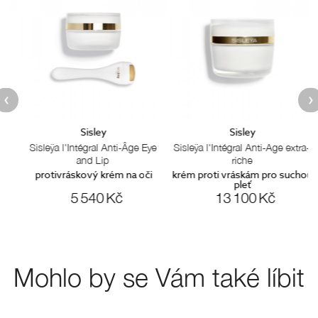
Sisley
Sisley
Sisleÿa l'Intégral Anti-Âge Eye
Sisleÿa l'Intégral Anti-Age extra-
and Lip
riche
protivráskový krém na oči
krém proti vráskám pro suchou
pleť
5 540 Kč
13 100 Kč
Mohlo by se Vám také líbit