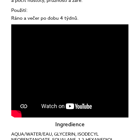
a pocit hustoty, pružnosti a záře.
Použití:
Ráno a večer po dobu 4 týdnů.
Ingredience
AQUA/WATER/EAU, GLYCERIN, ISODECYL
NEOPENTANOATE, SQUALANE, 1,2-HEXANEDIOL,