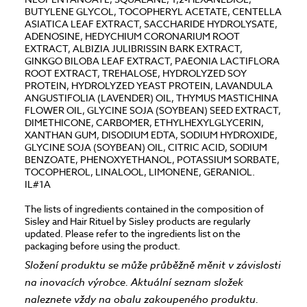
BUTYLENE GLYCOL, TOCOPHERYL ACETATE, CENTELLA
ASIATICA LEAF EXTRACT, SACCHARIDE HYDROLYSATE,
ADENOSINE, HEDYCHIUM CORONARIUM ROOT
EXTRACT, ALBIZIA JULIBRISSIN BARK EXTRACT,
GINKGO BILOBA LEAF EXTRACT, PAEONIA LACTIFLORA
ROOT EXTRACT, TREHALOSE, HYDROLYZED SOY
PROTEIN, HYDROLYZED YEAST PROTEIN, LAVANDULA
ANGUSTIFOLIA (LAVENDER) OIL, THYMUS MASTICHINA
FLOWER OIL, GLYCINE SOJA (SOYBEAN) SEED EXTRACT,
DIMETHICONE, CARBOMER, ETHYLHEXYLGLYCERIN,
XANTHAN GUM, DISODIUM EDTA, SODIUM HYDROXIDE,
GLYCINE SOJA (SOYBEAN) OIL, CITRIC ACID, SODIUM
BENZOATE, PHENOXYETHANOL, POTASSIUM SORBATE,
TOCOPHEROL, LINALOOL, LIMONENE, GERANIOL.
IL#1A
The lists of ingredients contained in the composition of
Sisley and Hair Rituel by Sisley products are regularly
updated. Please refer to the ingredients list on the
packaging before using the product.
Složení produktu se může průběžně měnit v závislosti
na inovacích výrobce. Aktuální seznam složek
naleznete vždy na obalu zakoupeného produktu.