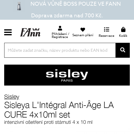
NOVÁ VŮNĚ BOSS POUZE VE FANN
Doprava zdarma nad 700 Kč.
Přihlášení /
Seznam přání
Rezervace
Košík
Registrace
Sisley
Sisleya L'Intégral Anti-Âge LA
CURE 4x10ml set
intenzivní ošetření proti stárnutí 4 x 10 ml