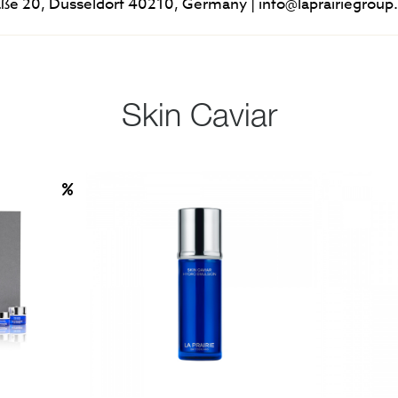
e 20, Düsseldorf 40210, Germany | info@laprairiegrou
Skin Caviar