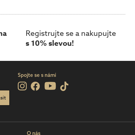
ma
Registrujte se a nakupujte
s 10% slevou!
Spojte se s námi
O nás