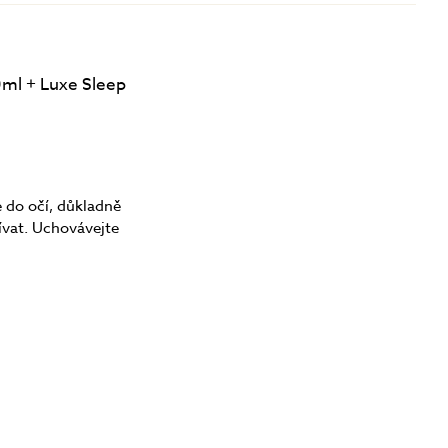
0ml + Luxe Sleep
 do očí, důkladně
ívat. Uchovávejte