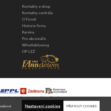
Kontakty e-shop
Kontakty centrála
O Firmě
Historie firmy
Kariéra
Pro akcionáře
Whistleblowing
OP LZZ
technického výpadku pak nejpozději do 48 hodin.
Nastavení cookies
 webové
PŘIJMOUT COOKIES