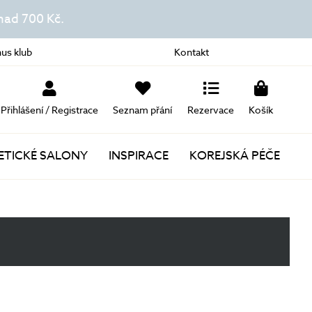
ad 700 Kč.
us klub
Kontakt
Přihlášení / Registrace
Seznam přání
Rezervace
Košík
TICKÉ SALONY
INSPIRACE
KOREJSKÁ PÉČE
Novinky
Akce
Dárky k nákupu