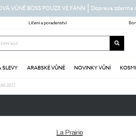
|
OVÁ VŮNĚ BOSS POUZE VE FANN
Doprava zdarma n
Líčení a poradenství
Bon
A SLEVY
ARABSKÉ VŮNĚ
NOVINKY VŮNÍ
KOSME
 set 2017
Další pravidelná péče
Speciální péče
esence
masky
séra
kúry
pleťové oleje
pomůcky v péči o pleť
péče o oční okolí
doplňky stravy
péče o rty
lokální ošetření
krk a dekolt
sluneční péče
La Prairie
termální vody a mlhy
samoopalování