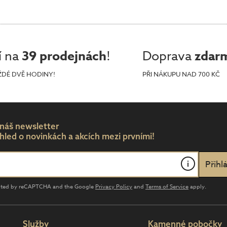
í na
39 prodejnách
!
Doprava
zdar
ŽDÉ DVĚ HODINY!
PŘI NÁKUPU NAD 700 KČ
 náš newsletter
hled o novinkách a akcích mezi prvními!
i
tected by reCAPTCHA and the Google
Privacy Policy
and
Terms of Service
apply.
Služby
Kamenné pobočky