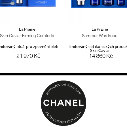
La Prairie
La Prairie
Skin Caviar Firming Comforts
Summer Wardrobe
mitovaný rituál pro zpevnění pleti
limitovaný set ikonických produ
Skin Caviar
21 970 Kč
14 860 Kč