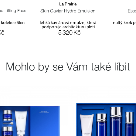
rairie
La Prairie
Hydro Emulsion
Essence-In-Lotion
vá emulze, která
nultý krok péče o pleť před aplikací
Lift
hitekturu pleti
séra
vidi
20 Kč
4 900 Kč
Mohlo by se Vám také líbit