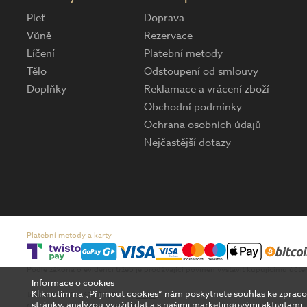
Pleť
Doprava
Vůně
Rezervace
Líčení
Platební metody
Tělo
Odstoupení od smlouvy
Doplňky
Reklamace a vrácení zboží
Obchodní podmínky
Ochrana osobních údajů
Nejčastější dotazy
Platební metody a karty
Podle zákona o evidenci tržeb je prodávající povinen vystavit kupujícímu účt
Informace o cookies
Kliknutím na „Přijmout cookies“ nám poskytnete souhlas ke zpra
Jandáskova 24, 621 00, Brno |
mapa
stránky, analýzou využití dat a s našimi marketingovými aktivitami.
Copyright © 2026 FAnn Retail, a.s. | Spravuje Digitální agentura
DIGISHOCK