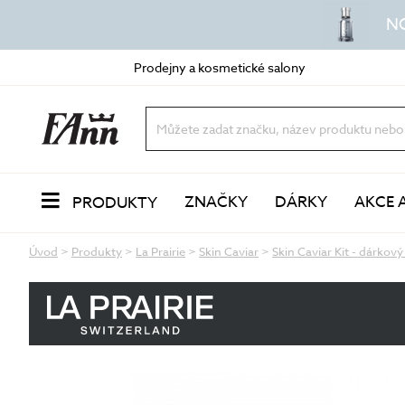
N
Prodejny a kosmetické salony
ZNAČKY
DÁRKY
AKCE 
PRODUKTY
Úvod
>
Produkty
>
La Prairie
>
Skin Caviar
>
Skin Caviar Kit - dárkový
PLEŤ
Odlíčení a čištění
dvoufázové odličovače
vody a mléka
oleje a balzámy
VŮNĚ
pěny a gely
peeling a exfoliace
čisticí masky
LÍČENÍ