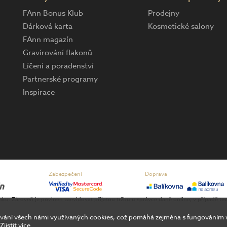
FAnn Bonus Klub
Prodejny
Dárková karta
Kosmetické salony
FAnn magazín
Gravírování flakonů
Líčení a poradenství
Partnerské programy
Inspirace
Zabezpečení
Doprava
enku. Zároveň je povinen zaevidovat přijatou tržbu u správce daně online; v případě 
cování všech námi využívaných cookies, což pomáhá zejména s fungováním
Zjistit více