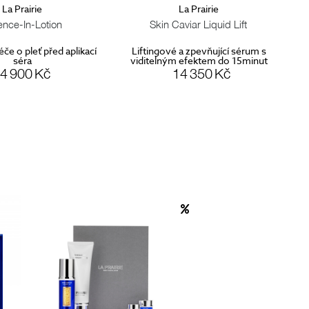
La Prairie
La Prairie
Skin Caviar Liquid Lift
Skin Caviar The Mist
ingové a zpevňující sérum s
jemná pleťová mlha pro okamžitou
telným efektem do 15minut
hydrataci a zpevnění pleti
14 350 Kč
5 020 Kč