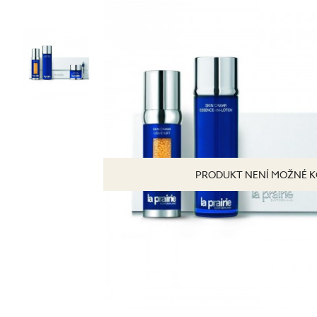
Tonizace
Krémy
TĚLO
denní
noční
24 hodinové
s SPF
DOPLŇKY
BB/CC krémy
PRODUKT NENÍ MOŽNÉ K