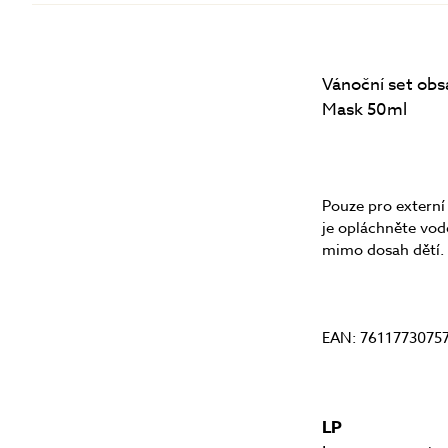
Vánoční set obs
Mask 50ml
Pouze pro externí
je opláchněte vod
mimo dosah dětí. 
EAN: 7611773075
LP