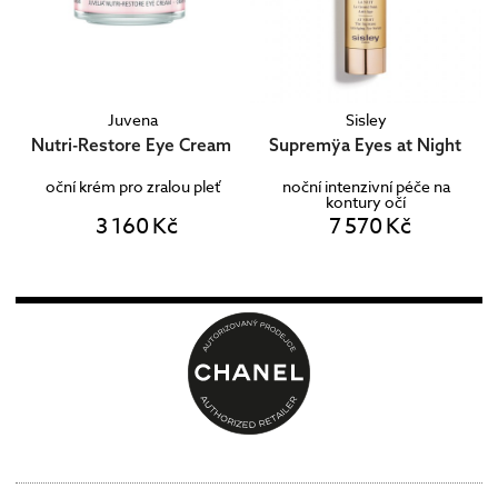
Juvena
Sisley
Nutri-Restore Eye Cream
Supremÿa Eyes at Night
oční krém pro zralou pleť
noční intenzivní péče na
kontury očí
3 160 Kč
7 570 Kč