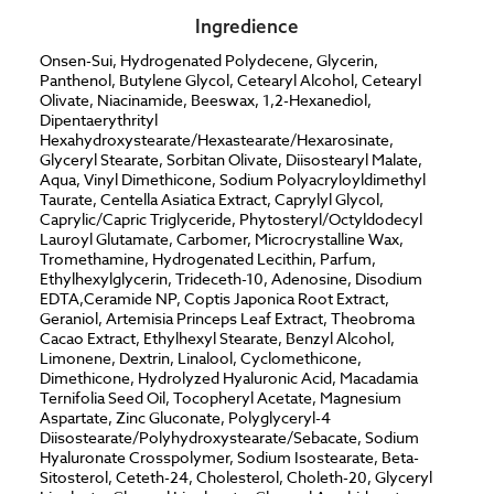
Ingredience
Onsen-Sui, Hydrogenated Polydecene, Glycerin,
Panthenol, Butylene Glycol, Cetearyl Alcohol, Cetearyl
Olivate, Niacinamide, Beeswax, 1,2-Hexanediol,
Dipentaerythrityl
Hexahydroxystearate/Hexastearate/Hexarosinate,
Glyceryl Stearate, Sorbitan Olivate, Diisostearyl Malate,
Aqua, Vinyl Dimethicone, Sodium Polyacryloyldimethyl
Taurate, Centella Asiatica Extract, Caprylyl Glycol,
Caprylic/Capric Triglyceride, Phytosteryl/Octyldodecyl
Lauroyl Glutamate, Carbomer, Microcrystalline Wax,
Tromethamine, Hydrogenated Lecithin, Parfum,
Ethylhexylglycerin, Trideceth-10, Adenosine, Disodium
EDTA,Ceramide NP, Coptis Japonica Root Extract,
Geraniol, Artemisia Princeps Leaf Extract, Theobroma
Cacao Extract, Ethylhexyl Stearate, Benzyl Alcohol,
Limonene, Dextrin, Linalool, Cyclomethicone,
Dimethicone, Hydrolyzed Hyaluronic Acid, Macadamia
Ternifolia Seed Oil, Tocopheryl Acetate, Magnesium
Aspartate, Zinc Gluconate, Polyglyceryl-4
Diisostearate/Polyhydroxystearate/Sebacate, Sodium
Hyaluronate Crosspolymer, Sodium Isostearate, Beta-
Sitosterol, Ceteth-24, Cholesterol, Choleth-20, Glyceryl