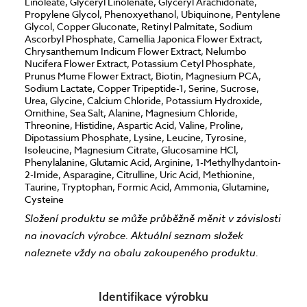
Linoleate, Glyceryl Linolenate, Glyceryl Arachidonate,
Propylene Glycol, Phenoxyethanol, Ubiquinone, Pentylene
Glycol, Copper Gluconate, Retinyl Palmitate, Sodium
Ascorbyl Phosphate, Camellia Japonica Flower Extract,
Chrysanthemum Indicum Flower Extract, Nelumbo
Nucifera Flower Extract, Potassium Cetyl Phosphate,
Prunus Mume Flower Extract, Biotin, Magnesium PCA,
Sodium Lactate, Copper Tripeptide-1, Serine, Sucrose,
Urea, Glycine, Calcium Chloride, Potassium Hydroxide,
Ornithine, Sea Salt, Alanine, Magnesium Chloride,
Threonine, Histidine, Aspartic Acid, Valine, Proline,
Dipotassium Phosphate, Lysine, Leucine, Tyrosine,
Isoleucine, Magnesium Citrate, Glucosamine HCl,
Phenylalanine, Glutamic Acid, Arginine, 1-Methylhydantoin-
2-Imide, Asparagine, Citrulline, Uric Acid, Methionine,
Taurine, Tryptophan, Formic Acid, Ammonia, Glutamine,
Cysteine
Složení produktu se může průběžně měnit v závislosti
na inovacích výrobce. Aktuální seznam složek
naleznete vždy na obalu zakoupeného produktu.
Identifikace výrobku