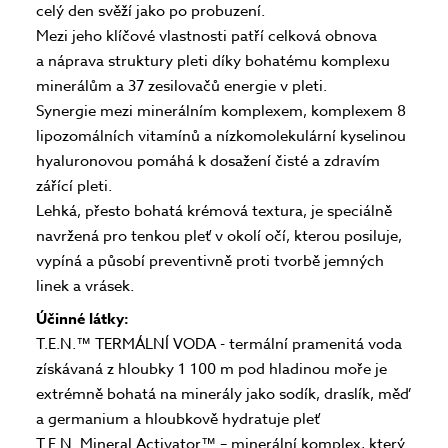
celý den svěží jako po probuzení.
Mezi jeho klíčové vlastnosti patří celková obnova
a náprava struktury pleti díky bohatému komplexu
minerálům a 37 zesilovačů energie v pleti.
Synergie mezi minerálním komplexem, komplexem 8
lipozomálních vitamínů a nízkomolekulární kyselinou
hyaluronovou pomáhá k dosažení čisté a zdravím
zářící pleti.
Lehká, přesto bohatá krémová textura, je speciálně
navržená pro tenkou pleť v okolí očí, kterou posiluje,
vypíná a působí preventivně proti tvorbě jemných
linek a vrásek.
Účinné látky:
T.E.N.™ TERMÁLNÍ VODA - termální pramenitá voda
získávaná z hloubky 1 100 m pod hladinou moře je
extrémně bohatá na minerály jako sodík, draslík, měď
a germanium a hloubkově hydratuje pleť
T.E.N. Mineral Activator™ – minerální komplex, který