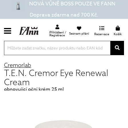
NOVÁ VŮNĚ BOSS POUZE VE FANN
Doprava zdarma nad 700 Kč.
Přihlášení /
Seznam přání
Rezervace
Košík
Registrace
Cremorlab
T.E.N. Cremor Eye Renewal
Cream
obnovující oční krém 25 ml