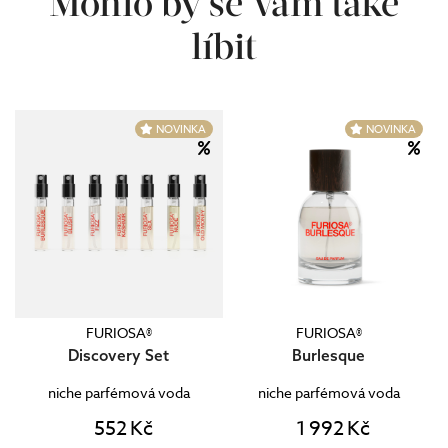
Mohlo by se Vám také
líbit
FURIOSA®
FURIOSA®
Discovery Set
Burlesque
niche parfémová voda
niche parfémová voda
552 Kč
1 992 Kč