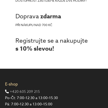
DOSTUPNOST ZJIŠŤUJEME KAŽDÉ DVĚ HODINY!
Doprava
zdarma
PŘI NÁKUPU NAD 700 KČ
Registrujte se a nakupujte
s 10% slevou!
E-shop
+420 605 209 215
Po–Čt: 7:00–12:30 a 13:00–15:30
Pá: 7:00–12:30 a 13:00–15:00