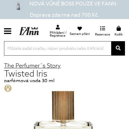
NOVÁ VŮNĚ BOSS POUZE VE FANN
Doprava zdarma nad 700 Kč.
Přihlášení /
Seznam přání
Rezervace
Košík
Registrace
The Perfumer´s Story
Twisted Iris
parfémová voda 30 ml