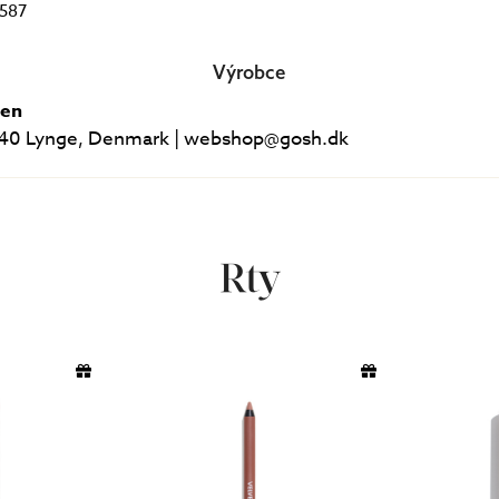
587
Výrobce
gen
40 Lynge, Denmark | webshop@gosh.dk
Rty