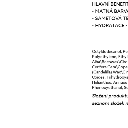
HLAVNÍ BENEFI
• MATNÁ BARVA 
• SAMETOVÁ TEX
• HYDRATACE - d
Octyldodecanol, Pen
Polyethylene, Ethy
Alba\Beeswax\Cire d
Cerifera Cera\Coper
(Candelilla) Wax\Ci
Oxides, Trihydroxys
Helianthus, Annuus S
Phenoxyethanol, So
Složení produktu
seznam složek n