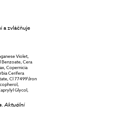
 a zvláčňuje
nganese Violet,
l Benzoate, Cera
ax, Copernicia
bia Cerifera
tate, Cl 77499\lron
ocopherol,
aprylyl Glycol,
e. Aktuální