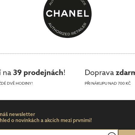
í na
39 prodejnách
!
Doprava
zdar
ŽDÉ DVĚ HODINY!
PŘI NÁKUPU NAD 700 KČ
 náš newsletter
hled o novinkách a akcích mezi prvními!