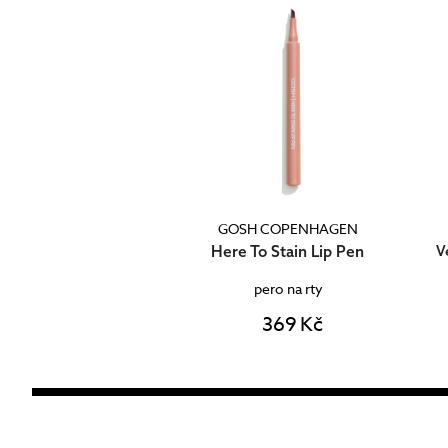
GOSH COPENHAGEN
Here To Stain Lip Pen
V
pero na rty
369 Kč