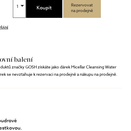
Rezervovat
1
Koupit
na prodejně
PŘÁNÍ
ovní balení
duktů značky GOSH získáte jako dárek Micellar Cleansing Water
árek se nevztahuje k rezervaci na prodejně a nákupu na prodejně.
 pudrově
vestkovou.