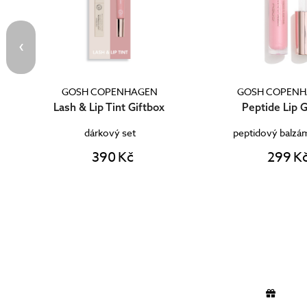
GOSH COPENHAGEN
GOSH COPE
Peptide Lip Gloss
Velvet Touch Liplin
peptidový balzám na rty
voděodolná kontu
299 Kč
239 