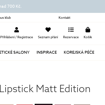
ad 700 Kč.
us klub
Kontakt
Přihlášení / Registrace
Seznam přání
Rezervace
Košík
TICKÉ SALONY
INSPIRACE
KOREJSKÁ PÉČE
Novinky
Akce
Lipstick Matt Edition
Dárky k nákupu