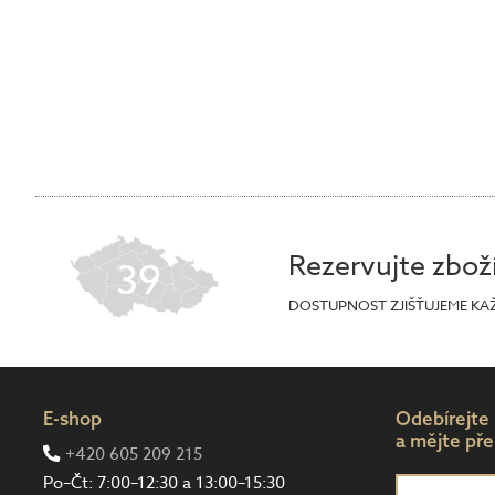
Rezervujte zbož
39
DOSTUPNOST ZJIŠŤUJEME KA
E-shop
Odebírejte
a mějte pře
+420 605 209 215
Po–Čt: 7:00–12:30 a 13:00–15:30