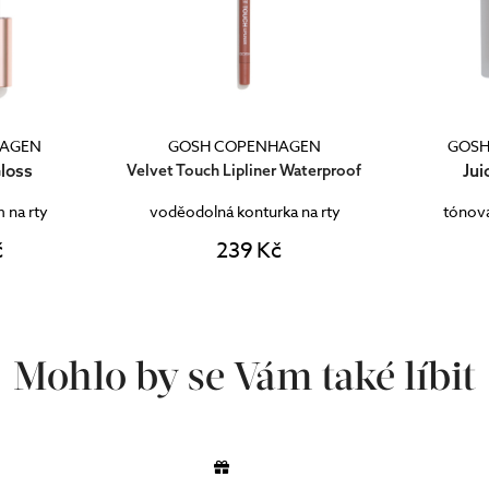
NHAGEN
GOSH COPENHAGEN
GOS
Juicy Lip Butter
Soft
er Waterproof
rka na rty
tónovaný balzám na rty
Kč
439 Kč
Mohlo by se Vám také líbit