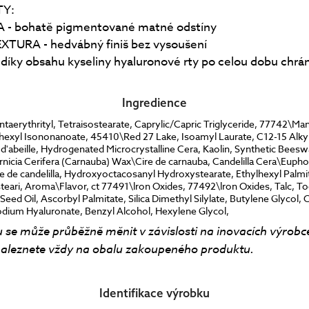
TY:
- bohatě pigmentované matné odstíny
TURA - hedvábný finiš bez vysoušení
íky obsahu kyseliny hyaluronové rty po celou dobu chrání
Ingredience
taerythrityl, Tetraisostearate, Caprylic/Capric Triglyceride, 77742\Ma
lhexyl Isononanoate, 45410\Red 27 Lake, Isoamyl Laurate, C12-15 Alky
'abeille, Hydrogenated Microcrystalline Cera, Kaolin, Synthetic Beesw
nicia Cerifera (Carnauba) Wax\Cire de carnauba, Candelilla Cera\Euphor
re de candelilla, Hydroxyoctacosanyl Hydroxystearate, Ethylhexyl Palmi
teari, Aroma\Flavor, ct 77491\lron Oxides, 77492\lron Oxides, Talc, T
eed Oil, Ascorbyl Palmitate, Silica Dimethyl Silylate, Butylene Glycol, C
dium Hyaluronate, Benzyl Alcohol, Hexylene Glycol,
 se může průběžně měnit v závislosti na inovacích výrobc
aleznete vždy na obalu zakoupeného produktu.
Identifikace výrobku