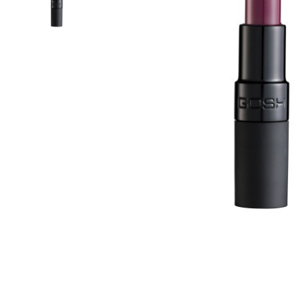
Tonizace
Krémy
TĚLO
denní
noční
24 hodinové
s SPF
DOPLŇKY
BB/CC krémy