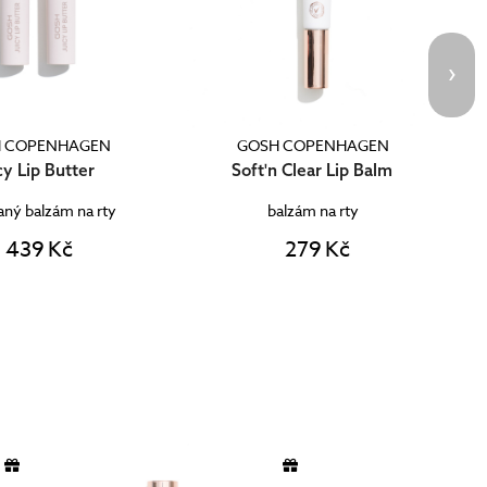
H COPENHAGEN
GOSH COPENHAGEN
'n Clear Lip Balm
Overnight Lip Mask
balzám na rty
noční maska na rty
vy
279 Kč
399 Kč