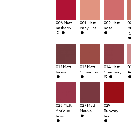
péče o řasy a obočí
Pánská péče
čištění a tonizace
Dárkové kazety
péče o pleť
006 Matt
001 Matt
002 Matt
0
oční péče
Rasberry
Baby Lips
Rose
A
R
holení a péče o vousy
012 Matt
013 Matt
014 Matt
0
Raisin
Cinnamon
Cranberry
A
026 Matt
027 Matt
029
Antique
Mauve
Runway
Rose
Red