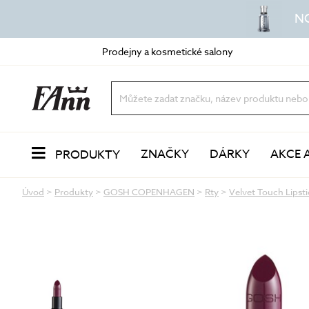
N
Prodejny a kosmetické salony
ZNAČKY
DÁRKY
AKCE 
PRODUKTY
Úvod
>
Produkty
>
GOSH COPENHAGEN
>
Rty
>
Velvet Touch Lipsti
PLEŤ
Odlíčení a čištění
dvoufázové odličovače
vody a mléka
oleje a balzámy
VŮNĚ
pěny a gely
peeling a exfoliace
čisticí masky
LÍČENÍ