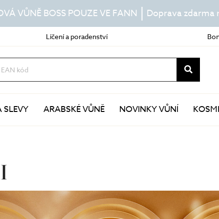
|
OVÁ VŮNĚ BOSS POUZE VE FANN
Doprava zdarma n
Líčení a poradenství
Bon
A SLEVY
ARABSKÉ VŮNĚ
NOVINKY VŮNÍ
KOSME
Další pravidelná péče
Speciální péče
esence
masky
I
séra
kúry
pleťové oleje
pomůcky v péči o pleť
péče o oční okolí
doplňky stravy
péče o rty
lokální ošetření
krk a dekolt
sluneční péče
termální vody a mlhy
samoopalování