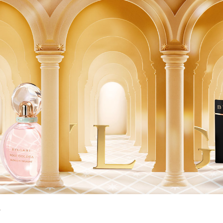
péče o řasy a obočí
Pánská péče
čištění a tonizace
Dárkové kazety
péče o pleť
oční péče
holení a péče o vousy
e