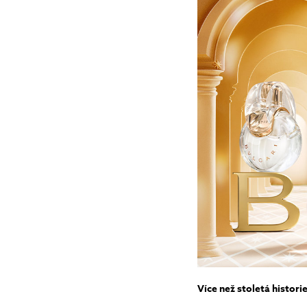
Tonizace
Krémy
TĚLO
denní
noční
24 hodinové
s SPF
DOPLŇKY
BB/CC krémy
Více než stoletá histori