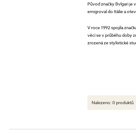
Původ značky Bvlgari je v 
emigroval do Itálie a otev
V roce 1992 spojila znač
věcí se v průběhu doby zm
zrozená ze stylistické st
Nalezeno:
0 produktů