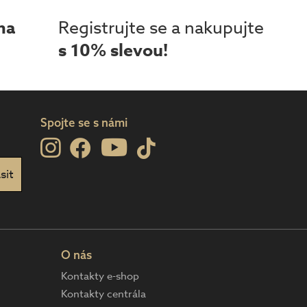
ma
Registrujte se a nakupujte
s 10% slevou!
Spojte se s námi
O nás
Kontakty e-shop
Kontakty centrála