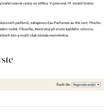
tvářel vzácné rytiny ze stříbra. V polovině 19. století Sotirio
xkluzivních parfémů, zahájenou Eau Parfumée au thé vert. Mnoho
ém světě. Filosofie, která stojí při zrodu každého výtvoru,
i dnešních žen a mužů však zůstala nezměněna.
ste
Řadit dle: