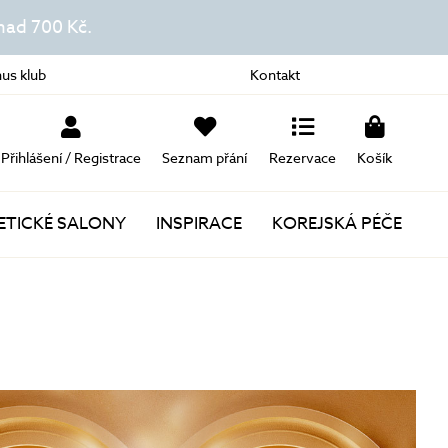
ad 700 Kč.
us klub
Kontakt
Přihlášení / Registrace
Seznam přání
Rezervace
Košík
TICKÉ SALONY
INSPIRACE
KOREJSKÁ PÉČE
Novinky
Akce
Dárky k nákupu