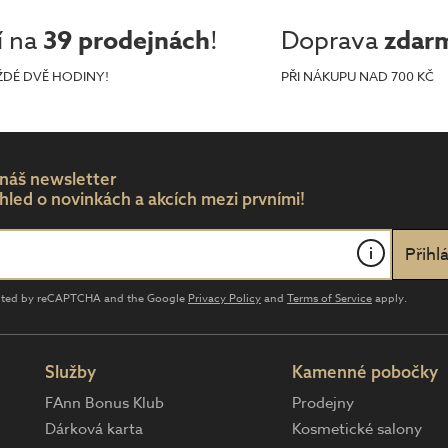
í na
39 prodejnách
!
Doprava
zdar
ŽDÉ DVĚ HODINY!
PŘI NÁKUPU NAD 700 KČ
 náš newsletter
hled o novinkách a akcích mezi prvními!
i
tected by reCAPTCHA and the Google
Privacy Policy
and
Terms of Service
apply.
Služby
Kamenné pobočky
FAnn Bonus Klub
Prodejny
Dárková karta
Kosmetické salony