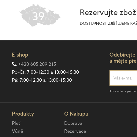
Rezervujte zbož
39
DOSTUPNOST ZJIŠŤUJEME KA
E-shop
Odebírejte
a mějte pře
+420 605 209 215
Po–Čt: 7:00–12:30 a 13:00–15:30
Pá: 7:00–12:30 a 13:00–15:00
This site is pro
Produkty
O Nákupu
Pleť
Doprava
Vůně
Rezervace