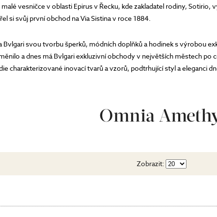
malé vesničce v oblasti Epirus v Řecku, kde zakladatel rodiny, Sotirio, vy
řel si svůj první obchod na Via Sistina v roce 1884.
ka Bvlgari svou tvorbu šperků, módních doplňků a hodinek s výrobou e
ěnilo a dnes má Bvlgari exkluzivní obchody v největších městech po cel
udie charakterizované inovací tvarů a vzorů, podtrhující styl a eleganc
Omnia Amethy
Zobrazit: