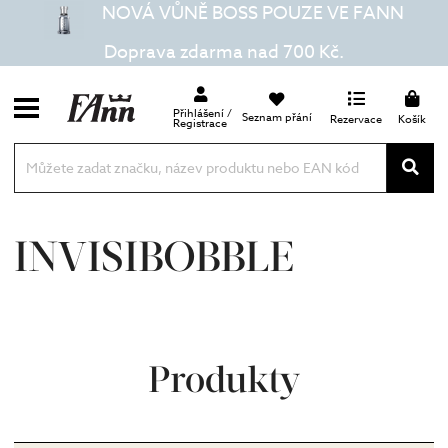
NOVÁ VŮNĚ BOSS POUZE VE FANN
Doprava zdarma nad 700 Kč.
Přihlášení /
Seznam přání
Rezervace
Košík
Registrace
INVISIBOBBLE
Produkty